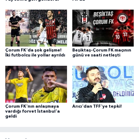
Çorum FK'da şok gelişme!
Beşiktaş-Çorum FK maçının
İki futbolcu ile yollar ayrıldı
günü ve saati netleşti
Çorum FK'nın anlaşmaya
Arıcı'dan TFF'ye tepki!
vardığı forvet İstanbul'a
geldi