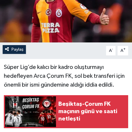
İLÇELER
OTOPARK
TEKNOLOJİ
Paylaş
-
+
A
A
Süper Lig’de kalıcı bir kadro oluşturmayı
hedefleyen Arca Çorum FK, sol bek transferi için
önemli bir ismi gündemine aldığı iddia edildi.
Beşiktaş-Çorum FK
maçının günü ve saati
netleşti