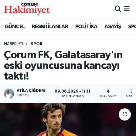
SPOR
Nöbetçi Eczaneler
GÜNCEL
RESMİ İLANLAR
POLİTİKA
ASAYİŞ
SP
POLİTİKA
Hava Durumu
HABERLER
SPOR
Çorum FK, Galatasaray'ın
SAĞLIK
Çorum Namaz Vakitleri
eski oyuncusuna kancayı
ASAYİŞ
Trafik Durumu
taktı!
EKONOMİ
Süper Lig Puan Durumu ve Fikstür
ATILA ÇIĞDEM
09.06.2026 - 11:11
4
30
EDITÖR
YAYINLANMA
PAYLAŞIM
GÖST
GÜNCEL
Tüm Manşetler
AKTÜEL
Son Dakika Haberleri
EĞİTİM
Haber Arşivi