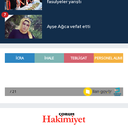
fasulyeler yarıştı
7
Ayşe Ağca vefat etti