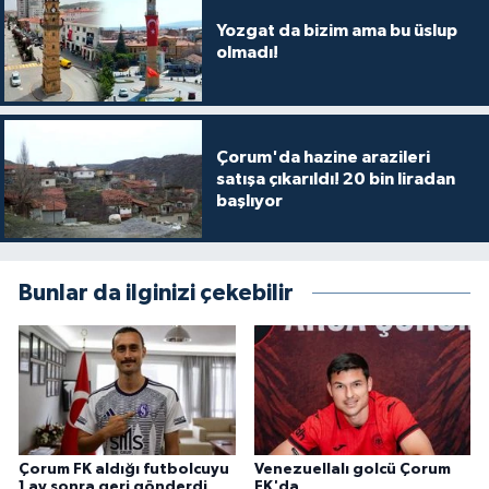
Yozgat da bizim ama bu üslup
olmadı!
Çorum'da hazine arazileri
satışa çıkarıldı! 20 bin liradan
başlıyor
Bunlar da ilginizi çekebilir
Çorum FK aldığı futbolcuyu
Venezuellalı golcü Çorum
1 ay sonra geri gönderdi
FK'da