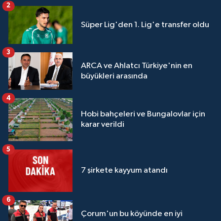
2
Süper Lig'den 1. Lig'e transfer oldu
3
ARCA ve Ahlatcı Türkiye'nin en
büyükleri arasında
4
Hobi bahçeleri ve Bungalovlar için
karar verildi
5
7 şirkete kayyum atandı
6
Çorum'un bu köyünde en iyi