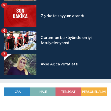
5
7 şirkete kayyum atandı
6
Çorum'un bu köyünde en iyi
fasulyeler yarıştı
7
Ayşe Ağca vefat etti