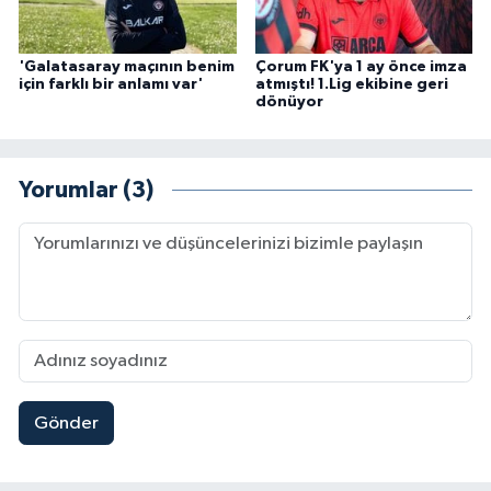
'Galatasaray maçının benim
Çorum FK'ya 1 ay önce imza
için farklı bir anlamı var'
atmıştı! 1.Lig ekibine geri
dönüyor
Yorumlar (3)
Gönder