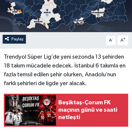
İLÇELER
OTOPARK
Paylaş
-
+
TEKNOLOJİ
A
A
Trendyol Süper Lig’de yeni sezonda 13 şehirden
18 takım mücadele edecek. İstanbul 6 takımla en
fazla temsil edilen şehir olurken, Anadolu’nun
farklı şehirleri de ligde yer alacak.
Beşiktaş-Çorum FK
maçının günü ve saati
netleşti