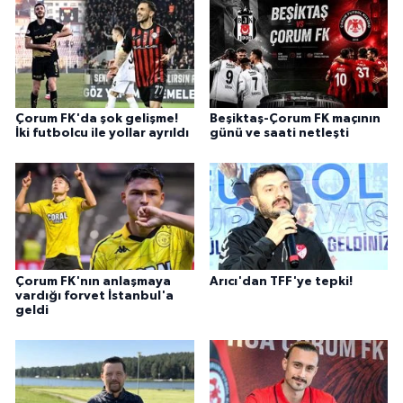
Çorum FK'da şok gelişme!
Beşiktaş-Çorum FK maçının
İki futbolcu ile yollar ayrıldı
günü ve saati netleşti
Çorum FK'nın anlaşmaya
Arıcı'dan TFF'ye tepki!
vardığı forvet İstanbul'a
geldi