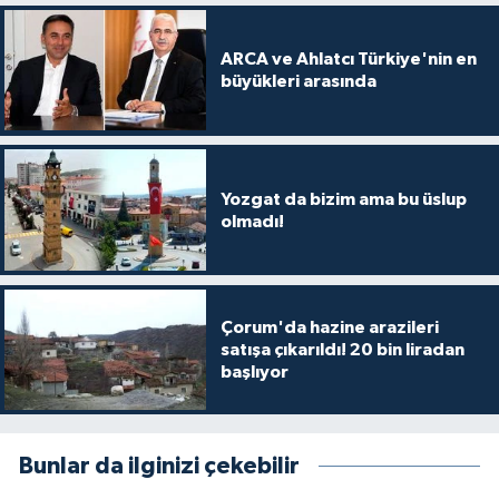
ARCA ve Ahlatcı Türkiye'nin en
büyükleri arasında
Yozgat da bizim ama bu üslup
olmadı!
Çorum'da hazine arazileri
satışa çıkarıldı! 20 bin liradan
başlıyor
Bunlar da ilginizi çekebilir