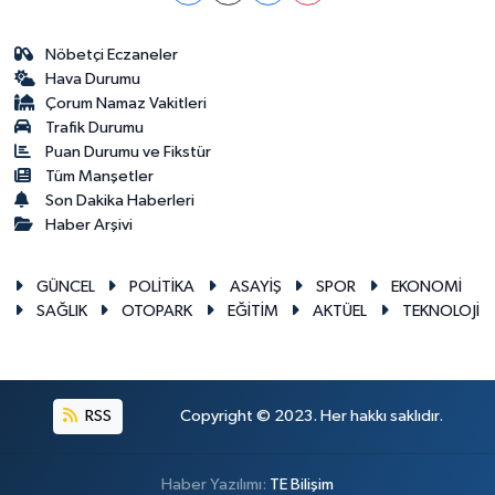
Nöbetçi Eczaneler
Hava Durumu
Çorum Namaz Vakitleri
Trafik Durumu
Puan Durumu ve Fikstür
Tüm Manşetler
Son Dakika Haberleri
Haber Arşivi
GÜNCEL
POLİTİKA
ASAYİŞ
SPOR
EKONOMİ
SAĞLIK
OTOPARK
EĞİTİM
AKTÜEL
TEKNOLOJİ
RSS
Copyright © 2023. Her hakkı saklıdır.
Haber Yazılımı:
TE Bilişim