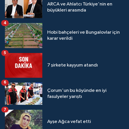
ARCA ve Ahlatcı Türkiye'nin en
büyükleri arasında
4
Hobi bahçeleri ve Bungalovlar için
karar verildi
5
7 şirkete kayyum atandı
6
Çorum'un bu köyünde en iyi
fasulyeler yarıştı
7
Ayşe Ağca vefat etti