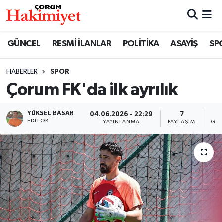
SPOR
Nöbetçi Eczaneler
GÜNCEL
RESMİ İLANLAR
POLİTİKA
ASAYİŞ
SP
POLİTİKA
Hava Durumu
HABERLER
SPOR
Çorum FK'da ilk ayrılık
SAĞLIK
Çorum Namaz Vakitleri
ASAYİŞ
Trafik Durumu
YÜKSEL BASAR
04.06.2026 - 22:29
7
3
EDITÖR
YAYINLANMA
PAYLAŞIM
GÖS
EKONOMİ
Süper Lig Puan Durumu ve Fikstür
GÜNCEL
Tüm Manşetler
AKTÜEL
Son Dakika Haberleri
EĞİTİM
Haber Arşivi