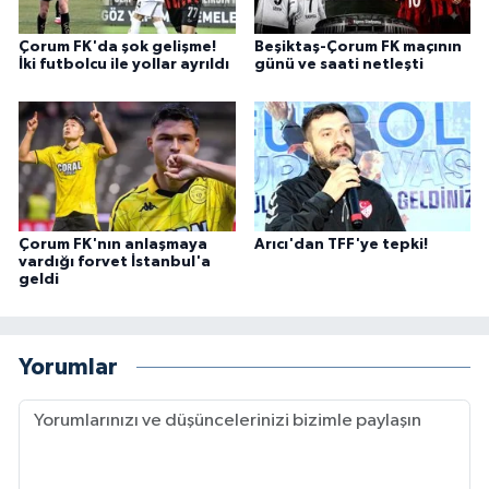
Çorum FK'da şok gelişme!
Beşiktaş-Çorum FK maçının
İki futbolcu ile yollar ayrıldı
günü ve saati netleşti
Çorum FK'nın anlaşmaya
Arıcı'dan TFF'ye tepki!
vardığı forvet İstanbul'a
geldi
Yorumlar