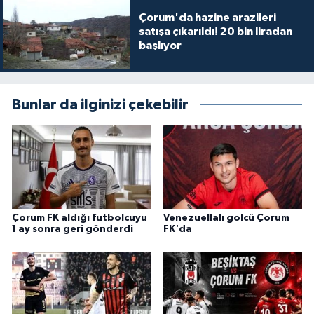
Çorum'da hazine arazileri
satışa çıkarıldı! 20 bin liradan
başlıyor
Bunlar da ilginizi çekebilir
Çorum FK aldığı futbolcuyu
Venezuellalı golcü Çorum
1 ay sonra geri gönderdi
FK'da