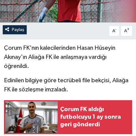
İLÇELER
OTOPARK
Paylaş
-
+
A
A
TEKNOLOJİ
Çorum FK'nın kalecilerinden Hasan Hüseyin
Akınay'ın Aliağa FK ile anlaşmaya vardığı
öğrenildi.
Edinilen bilgiye göre tecrübeli file bekçisi, Aliağa
FK ile sözleşme imzaladı.
Çorum FK aldığı
futbolcuyu 1 ay sonra
geri gönderdi