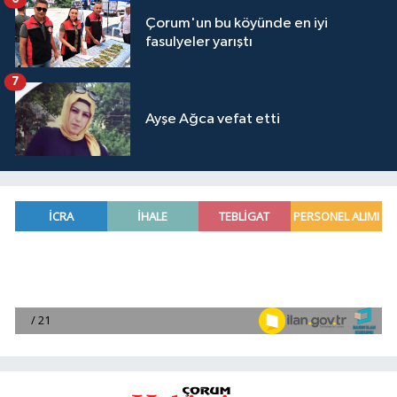
Çorum'un bu köyünde en iyi
fasulyeler yarıştı
7
Ayşe Ağca vefat etti