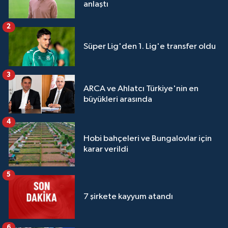
anlaştı
2
Süper Lig'den 1. Lig'e transfer oldu
3
ARCA ve Ahlatcı Türkiye'nin en
büyükleri arasında
4
Hobi bahçeleri ve Bungalovlar için
karar verildi
5
7 şirkete kayyum atandı
6