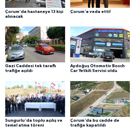
Çorum'da hastaneye 13 kişi
Çorum'a veda etti!
alınacak
Gazi Caddesi tek taraflı
Aydoğuş Otomotiv Bosch
trafiğe açıldı
Car Yetkili Servisi oldu
Sungurlu'da toplu açılış ve
Çorum'da bu cadde de
temel atma töreni
trafiğe kapatıldı