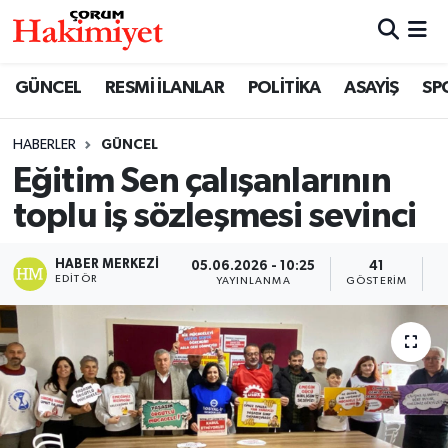
SPOR
Nöbetçi Eczaneler
GÜNCEL
RESMİ İLANLAR
POLİTİKA
ASAYİŞ
SP
POLİTİKA
Hava Durumu
HABERLER
GÜNCEL
Eğitim Sen çalışanlarının
SAĞLIK
Çorum Namaz Vakitleri
toplu iş sözleşmesi sevinci
ASAYİŞ
Trafik Durumu
HABER MERKEZI
05.06.2026 - 10:25
41
EKONOMİ
Süper Lig Puan Durumu ve Fikstür
EDITÖR
YAYINLANMA
GÖSTERIM
O
GÜNCEL
Tüm Manşetler
AKTÜEL
Son Dakika Haberleri
EĞİTİM
Haber Arşivi