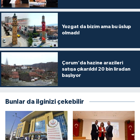
Yozgat da bizim ama bu üslup
olmadı!
Çorum'da hazine arazileri
satışa çıkarıldı! 20 bin liradan
başlıyor
Bunlar da ilginizi çekebilir