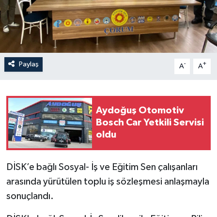
İLÇELER
OTOPARK
Paylaş
-
+
TEKNOLOJİ
A
A
Aydoğuş Otomotiv
Bosch Car Yetkili Servisi
oldu
DİSK’e bağlı Sosyal- İş ve Eğitim Sen çalışanları
arasında yürütülen toplu iş sözleşmesi anlaşmayla
sonuçlandı.