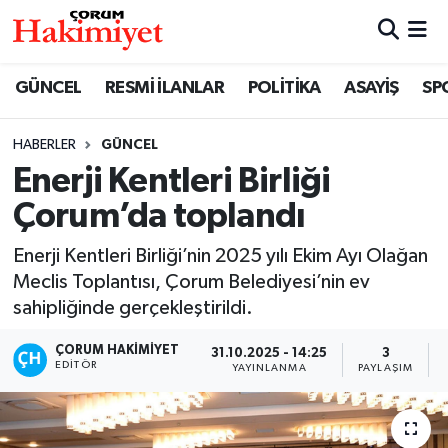
SPOR
Nöbetçi Eczaneler
GÜNCEL
RESMİ İLANLAR
POLİTİKA
ASAYİŞ
SP
POLİTİKA
Hava Durumu
HABERLER
GÜNCEL
Enerji Kentleri Birliği
SAĞLIK
Çorum Namaz Vakitleri
Çorum’da toplandı
ASAYİŞ
Trafik Durumu
Enerji Kentleri Birliği’nin 2025 yılı Ekim Ayı Olağan
EKONOMİ
Süper Lig Puan Durumu ve Fikstür
Meclis Toplantısı, Çorum Belediyesi’nin ev
sahipliğinde gerçekleştirildi.
GÜNCEL
Tüm Manşetler
ÇORUM HAKIMIYET
31.10.2025 - 14:25
3
EDITÖR
YAYINLANMA
PAYLAŞIM
AKTÜEL
Son Dakika Haberleri
EĞİTİM
Haber Arşivi