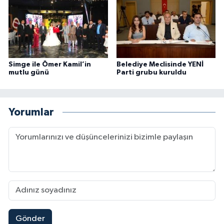
Simge ile Ömer Kamil’in
Belediye Meclisinde YENİ
mutlu günü
Parti grubu kuruldu
Yorumlar
Gönder