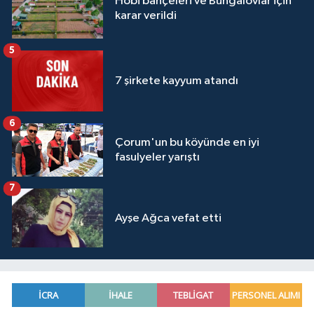
Hobi bahçeleri ve Bungalovlar için
karar verildi
5
7 şirkete kayyum atandı
6
Çorum'un bu köyünde en iyi
fasulyeler yarıştı
7
Ayşe Ağca vefat etti