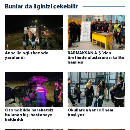
Bunlar da ilginizi çekebilir
Anne ile oğlu kazada
BARMAKSAN A.Ş.’den
yaralandı
üretimde uluslararası kalite
hamlesi
Otomobilde hareketsiz
Okullarda yeni dönem
bulunan kişi hastaneye
başlıyor
kaldırıldı