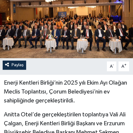
İLÇELER
OTOPARK
TEKNOLOJİ
Paylaş
-
+
A
A
Enerji Kentleri Birliği’nin 2025 yılı Ekim Ayı Olağan
Meclis Toplantısı, Çorum Belediyesi’nin ev
sahipliğinde gerçekleştirildi.
Anitta Otel’de gerçekleştirilen toplantıya Vali Ali
Çalgan, Enerji Kentleri Birliği Başkanı ve Erzurum
Büyükşehir Belediye Başkanı Mehmet Sekmen,