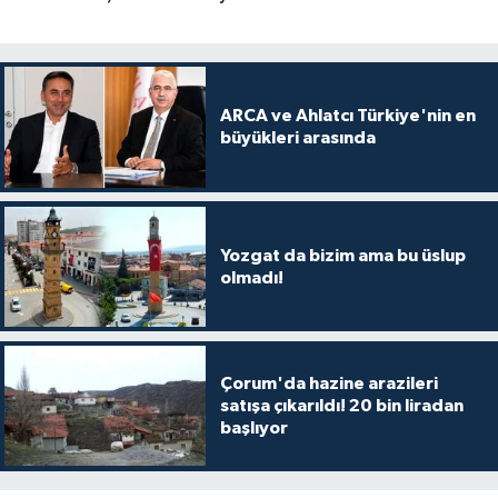
ARCA ve Ahlatcı Türkiye'nin en
büyükleri arasında
Yozgat da bizim ama bu üslup
olmadı!
Çorum'da hazine arazileri
satışa çıkarıldı! 20 bin liradan
başlıyor