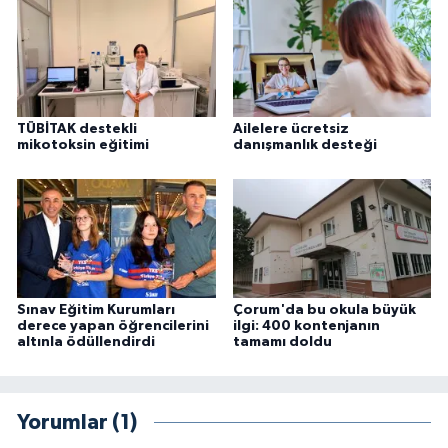
TÜBİTAK destekli
Ailelere ücretsiz
mikotoksin eğitimi
danışmanlık desteği
Sınav Eğitim Kurumları
Çorum'da bu okula büyük
derece yapan öğrencilerini
ilgi: 400 kontenjanın
altınla ödüllendirdi
tamamı doldu
Yorumlar (1)