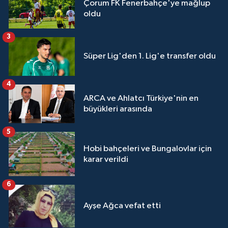
Çorum FK Fenerbahçe'ye mağlup
oldu
3
Süper Lig'den 1. Lig'e transfer oldu
4
ARCA ve Ahlatcı Türkiye'nin en
büyükleri arasında
5
Hobi bahçeleri ve Bungalovlar için
karar verildi
6
Ayşe Ağca vefat etti