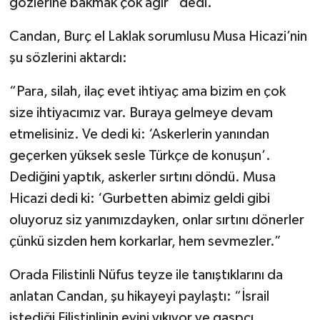
gözlerine bakmak çok ağır” dedi.
Candan, Burç el Laklak sorumlusu Musa Hicazi’nin
şu sözlerini aktardı:
“Para, silah, ilaç evet ihtiyaç ama bizim en çok
size ihtiyacımız var. Buraya gelmeye devam
etmelisiniz. Ve dedi ki: ‘Askerlerin yanından
geçerken yüksek sesle Türkçe de konuşun’.
Dediğini yaptık, askerler sırtını döndü. Musa
Hicazi dedi ki: ‘Gurbetten abimiz geldi gibi
oluyoruz siz yanımızdayken, onlar sırtını dönerler
çünkü sizden hem korkarlar, hem sevmezler.”
Orada Filistinli Nüfus teyze ile tanıştıklarını da
anlatan Candan, şu hikayeyi paylaştı: “İsrail
istediği Filistinlinin evini yıkıyor ve gaspçı