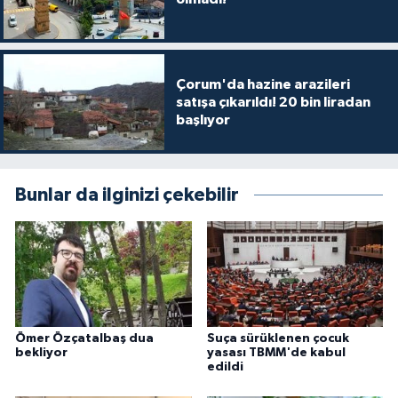
Çorum'da hazine arazileri
satışa çıkarıldı! 20 bin liradan
başlıyor
Bunlar da ilginizi çekebilir
Ömer Özçatalbaş dua
Suça sürüklenen çocuk
bekliyor
yasası TBMM'de kabul
edildi