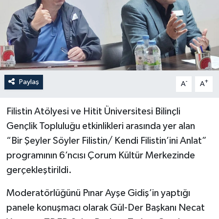
İLÇELER
OTOPARK
TEKNOLOJİ
Paylaş
-
+
A
A
Filistin Atölyesi ve Hitit Üniversitesi Bilinçli
Gençlik Topluluğu etkinlikleri arasında yer alan
“Bir Şeyler Söyler Filistin/ Kendi Filistin’ini Anlat”
programının 6’ncısı Çorum Kültür Merkezinde
gerçekleştirildi.
Moderatörlüğünü Pınar Ayşe Gidiş’in yaptığı
panele konuşmacı olarak Gül-Der Başkanı Necat