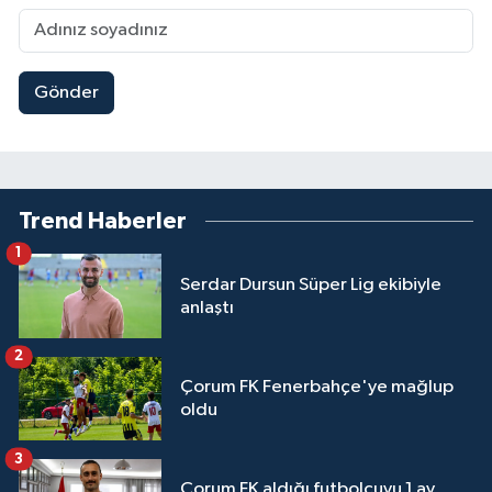
Gönder
Trend Haberler
1
Serdar Dursun Süper Lig ekibiyle
anlaştı
2
Çorum FK Fenerbahçe'ye mağlup
oldu
3
Çorum FK aldığı futbolcuyu 1 ay