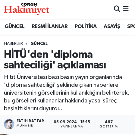
SPOR
Nöbetçi Eczaneler
GÜNCEL
RESMİ İLANLAR
POLİTİKA
ASAYİŞ
SP
POLİTİKA
Hava Durumu
HABERLER
GÜNCEL
HİTÜ'den 'diploma
SAĞLIK
Çorum Namaz Vakitleri
sahteciliği' açıklaması
ASAYİŞ
Trafik Durumu
Hitit Üniversitesi bazı basın yayın organlarında
EKONOMİ
Süper Lig Puan Durumu ve Fikstür
'diploma sahteciliği' şeklinde çıkan haberlere
üniversitenin görsellerinin kullanıldığını belirterek,
GÜNCEL
Tüm Manşetler
bu görselleri kullananlar hakkında yasal süreç
başlattıklarını duyurdu.
AKTÜEL
Son Dakika Haberleri
FATIH BATTAR
05.09.2024 - 15:15
467
MUHABIR
YAYINLANMA
GÖSTERIM
EĞİTİM
Haber Arşivi