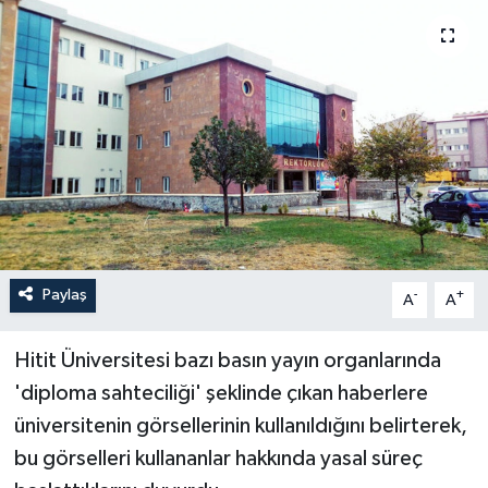
İLÇELER
OTOPARK
TEKNOLOJİ
Paylaş
-
+
A
A
Hitit Üniversitesi bazı basın yayın organlarında
'diploma sahteciliği' şeklinde çıkan haberlere
üniversitenin görsellerinin kullanıldığını belirterek,
bu görselleri kullananlar hakkında yasal süreç