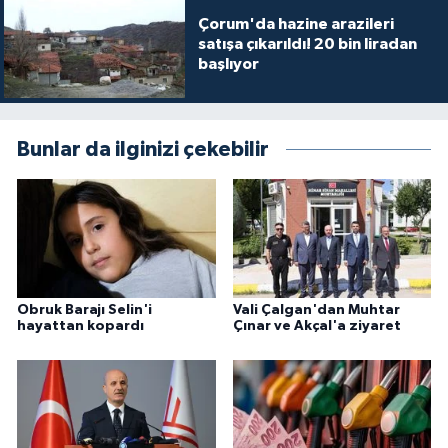
Çorum'da hazine arazileri
satışa çıkarıldı! 20 bin liradan
başlıyor
Bunlar da ilginizi çekebilir
Obruk Barajı Selin'i
Vali Çalgan'dan Muhtar
hayattan kopardı
Çınar ve Akçal'a ziyaret