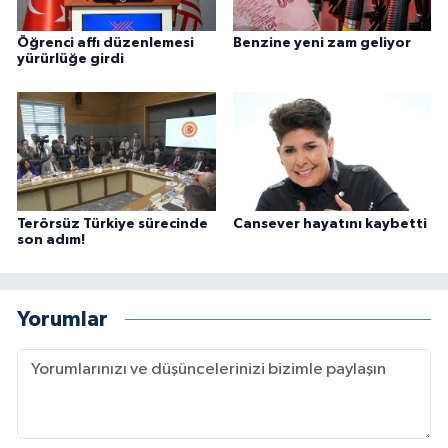
Öğrenci affı düzenlemesi
Benzine yeni zam geliyor
yürürlüğe girdi
Terörsüz Türkiye sürecinde
Cansever hayatını kaybetti
son adım!
Yorumlar