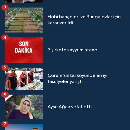
3
Hobi bahçeleri ve Bungalovlar için
karar verildi
4
7 şirkete kayyum atandı
5
Çorum'un bu köyünde en iyi
fasulyeler yarıştı
6
Ayşe Ağca vefat etti
7