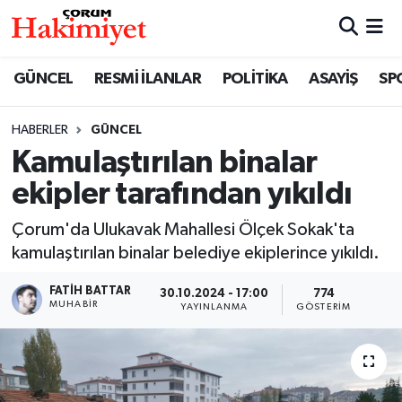
SPOR
Nöbetçi Eczaneler
GÜNCEL
RESMİ İLANLAR
POLİTİKA
ASAYİŞ
SP
POLİTİKA
Hava Durumu
HABERLER
GÜNCEL
Kamulaştırılan binalar
SAĞLIK
Çorum Namaz Vakitleri
ekipler tarafından yıkıldı
ASAYİŞ
Trafik Durumu
Çorum'da Ulukavak Mahallesi Ölçek Sokak'ta
EKONOMİ
Süper Lig Puan Durumu ve Fikstür
kamulaştırılan binalar belediye ekiplerince yıkıldı.
FATIH BATTAR
30.10.2024 - 17:00
774
GÜNCEL
Tüm Manşetler
MUHABIR
YAYINLANMA
GÖSTERIM
AKTÜEL
Son Dakika Haberleri
EĞİTİM
Haber Arşivi