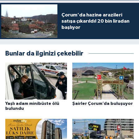
Çorum'da hazine arazileri
satışa çıkarıldı! 20 bin liradan
başlıyor
Bunlar da ilginizi çekebilir
Yaşlı adam minibüste ölü
Şairler Çorum’da buluşuyor
bulundu