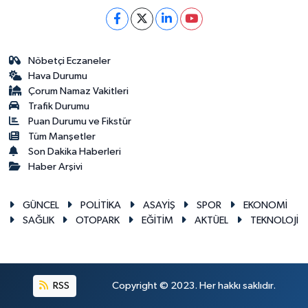
Nöbetçi Eczaneler
Hava Durumu
Çorum Namaz Vakitleri
Trafik Durumu
Puan Durumu ve Fikstür
Tüm Manşetler
Son Dakika Haberleri
Haber Arşivi
GÜNCEL
POLİTİKA
ASAYİŞ
SPOR
EKONOMİ
SAĞLIK
OTOPARK
EĞİTİM
AKTÜEL
TEKNOLOJİ
RSS
Copyright © 2023. Her hakkı saklıdır.