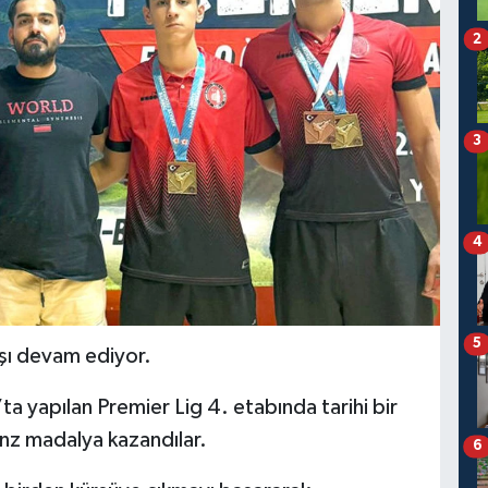
2
3
4
5
ışı devam ediyor.
a yapılan Premier Lig 4. etabında tarihi bir
ronz madalya kazandılar.
6