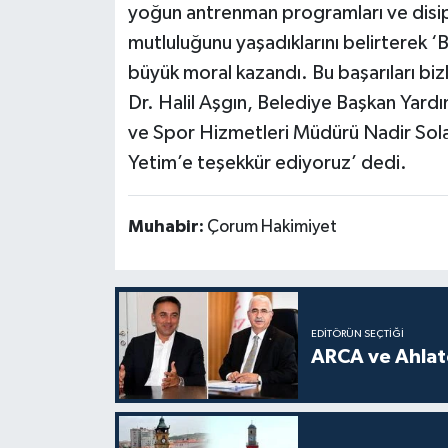
yoğun antrenman programları ve disiplin
mutluluğunu yaşadıklarını belirterek ‘Bu
büyük moral kazandı. Bu başarıları bi
Dr. Halil Aşgın, Belediye Başkan Yardı
ve Spor Hizmetleri Müdürü Nadir Sola
Yetim’e teşekkür ediyoruz’ dedi.
Muhabir:
Çorum Hakimiyet
EDITÖRÜN SEÇTIĞI
ARCA ve Ahlatc