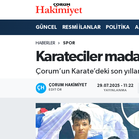
SPOR
Nöbetçi Eczaneler
GÜNCEL
RESMİ İLANLAR
POLİTİKA
A
POLİTİKA
Hava Durumu
HABERLER
SPOR
Karateciler mad
SAĞLIK
Çorum Namaz Vakitleri
Çorum’un Karate’deki son yıllar
ASAYİŞ
Trafik Durumu
ÇORUM HAKIMIYET
29.07.2025 - 11:22
EKONOMİ
Süper Lig Puan Durumu ve Fikstür
EDITÖR
YAYINLANMA
GÜNCEL
Tüm Manşetler
AKTÜEL
Son Dakika Haberleri
EĞİTİM
Haber Arşivi