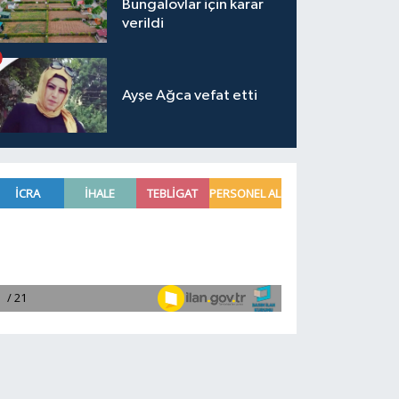
Bungalovlar için karar
verildi
Ayşe Ağca vefat etti