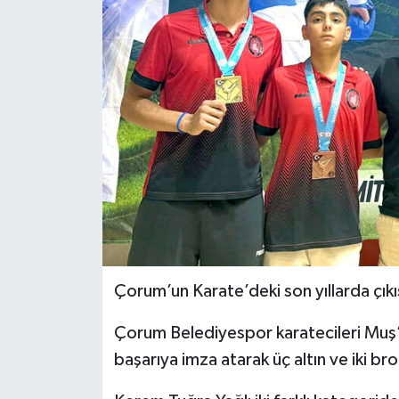
İLÇELER
OTOPARK
TEKNOLOJİ
Çorum’un Karate’deki son yıllarda çık
Çorum Belediyespor karatecileri Muş’t
başarıya imza atarak üç altın ve iki b