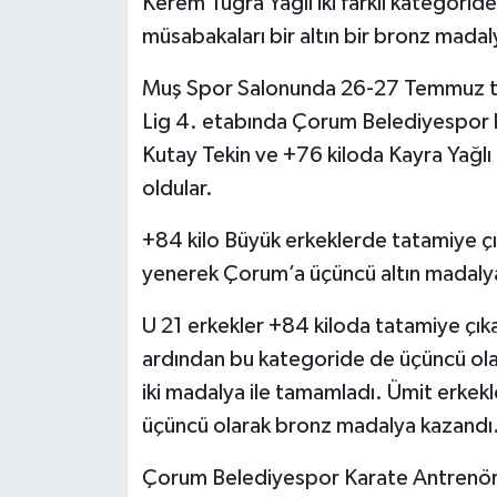
Kerem Tuğra Yağlı iki farklı kategorid
müsabakaları bir altın bir bronz madal
Muş Spor Salonunda 26-27 Temmuz ta
Lig 4. etabında Çorum Belediyespor k
Kutay Tekin ve +76 kiloda Kayra Yağlı 
oldular.
+84 kilo Büyük erkeklerde tatamiye çık
yenerek Çorum’a üçüncü altın madalya
U 21 erkekler +84 kiloda tatamiye çık
ardından bu kategoride de üçüncü ola
iki madalya ile tamamladı. Ümit erkek
üçüncü olarak bronz madalya kazandı
Çorum Belediyespor Karate Antrenörü 