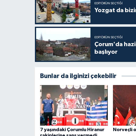
EDITÖRÜN SEÇTIĞI
Yozgat da bizi
EDITÖRÜN SEÇTIĞI
Çorum'da hazine
başlıyor
Bunlar da ilginizi çekebilir
7 yaşındaki Çorumlu Hiranur
Norveçli 
rakiplerine şans vermedi