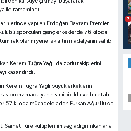
e birden kürsüye çıkmayı başararak
ya ile tamamladı.
7
rihlerinde yapılan Erdoğan Bayram Premier
ulübü sporcuları genç erkeklerde 76 kiloda
tüm rakiplerini yenerek altın madalyanın sahibi
an Kerem Tuğra Yağlı da zorlu rakiplerini
yı kazandırdı.
an Kerem Tuğra Yağlı büyük erkeklerin
rak bronz madalyanın sahibi oldu ve bu etabı
ler 57 kiloda mücadele eden Furkan Ağurtlu da
.
Samet Türe kulüplerinin sağladığı imkanlarla