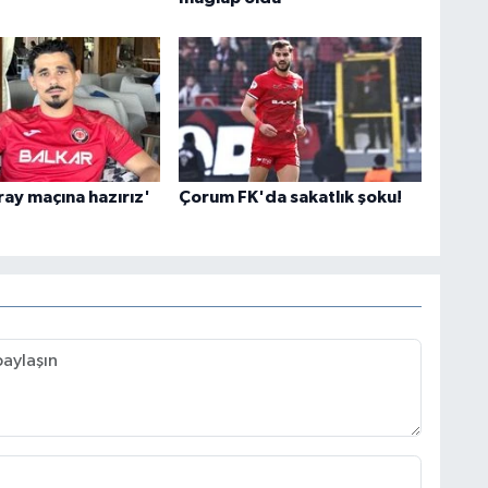
ray maçına hazırız'
Çorum FK'da sakatlık şoku!