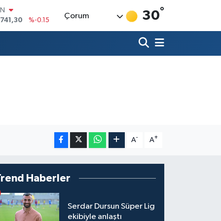
IN
°
.741,30
%-0.15
30
Çorum
R
36
%0.18
10
%0.32
İN
11
%0.38
ALTIN
55
%0
00
9
%-14
-
+
A
A
Trend Haberler
Serdar Dursun Süper Lig
ekibiyle anlaştı