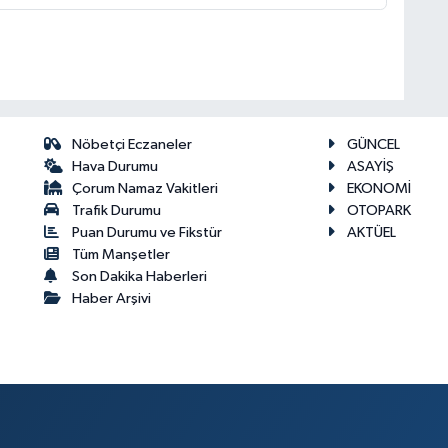
Nöbetçi Eczaneler
GÜNCEL
Hava Durumu
ASAYİŞ
Çorum Namaz Vakitleri
EKONOMİ
Trafik Durumu
OTOPARK
Puan Durumu ve Fikstür
AKTÜEL
Tüm Manşetler
Son Dakika Haberleri
Haber Arşivi