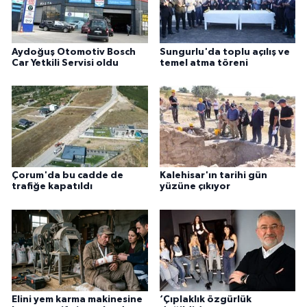
Aydoğuş Otomotiv Bosch
Sungurlu'da toplu açılış ve
Car Yetkili Servisi oldu
temel atma töreni
Çorum'da bu cadde de
Kalehisar'ın tarihi gün
trafiğe kapatıldı
yüzüne çıkıyor
Elini yem karma makinesine
‘Çıplaklık özgürlük