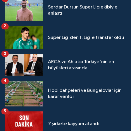
Serdar Dursun Süper Lig ekibiyle
anlaştı
2
Süper Lig'den 1. Lig'e transfer oldu
3
ARCA ve Ahlatcı Türkiye'nin en
büyükleri arasında
4
Hobi bahçeleri ve Bungalovlar için
karar verildi
5
7 şirkete kayyum atandı