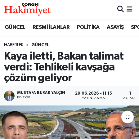
SPOR
Nöbetçi Eczaneler
GÜNCEL
RESMİ İLANLAR
POLİTİKA
ASAYİŞ
SP
POLİTİKA
Hava Durumu
HABERLER
GÜNCEL
Kaya iletti, Bakan talimat
SAĞLIK
Çorum Namaz Vakitleri
verdi: Tehlikeli kavşağa
ASAYİŞ
Trafik Durumu
çözüm geliyor
EKONOMİ
Süper Lig Puan Durumu ve Fikstür
MUSTAFA BURAK YALÇIN
29.06.2026 - 11:15
1
EDITÖR
YAYINLANMA
PAYLAŞIM
GÜNCEL
Tüm Manşetler
AKTÜEL
Son Dakika Haberleri
EĞİTİM
Haber Arşivi