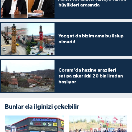
büyükleri arasında
Yozgat da bizim ama bu üslup
olmadı!
Çorum'da hazine arazileri
satışa çıkarıldı! 20 bin liradan
başlıyor
Bunlar da ilginizi çekebilir