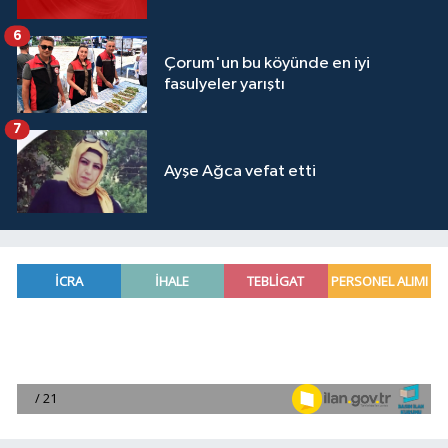
6
Çorum'un bu köyünde en iyi
fasulyeler yarıştı
7
Ayşe Ağca vefat etti