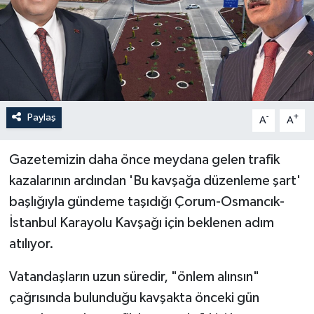
İLÇELER
OTOPARK
TEKNOLOJİ
Paylaş
-
+
A
A
Gazetemizin daha önce meydana gelen trafik
kazalarının ardından 'Bu kavşağa düzenleme şart'
başlığıyla gündeme taşıdığı Çorum-Osmancık-
İstanbul Karayolu Kavşağı için beklenen adım
atılıyor.
Vatandaşların uzun süredir, "önlem alınsın"
çağrısında bulunduğu kavşakta önceki gün