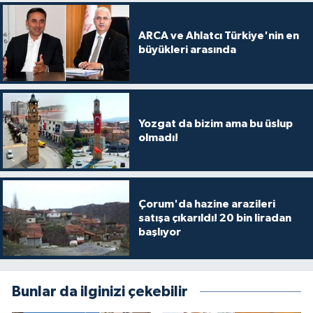
ARCA ve Ahlatcı Türkiye'nin en
büyükleri arasında
Yozgat da bizim ama bu üslup
olmadı!
Çorum'da hazine arazileri
satışa çıkarıldı! 20 bin liradan
başlıyor
Bunlar da ilginizi çekebilir