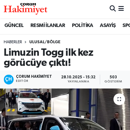
SPOR
Nöbetçi Eczaneler
GÜNCEL
RESMİ İLANLAR
POLİTİKA
ASAYİŞ
SP
POLİTİKA
Hava Durumu
HABERLER
ULUSAL/BÖLGE
Limuzin Togg ilk kez
SAĞLIK
Çorum Namaz Vakitleri
görücüye çıktı!
ASAYİŞ
Trafik Durumu
ÇORUM HAKIMIYET
28.10.2025 - 15:32
503
EKONOMİ
Süper Lig Puan Durumu ve Fikstür
EDITÖR
YAYINLANMA
GÖSTERIM
GÜNCEL
Tüm Manşetler
AKTÜEL
Son Dakika Haberleri
EĞİTİM
Haber Arşivi