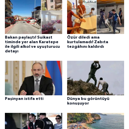
Bakan paylaştı! Suikast
Özür diledi ama
timinde yer alan Karatepe
kurtulamadı! Zabıta
ile ilgili alkol ve uyuşturucu
tezgâhını kaldırdı
detayı
Paşinyan istifa etti
Dünya bu görüntüyü
konuşuyor