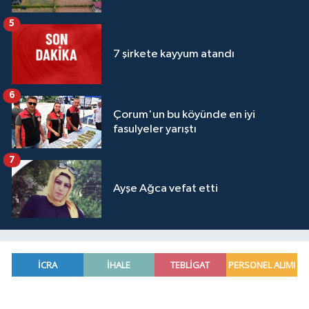
5
7 şirkete kayyum atandı
6
Çorum'un bu köyünde en iyi
fasulyeler yarıştı
7
Ayşe Ağca vefat etti