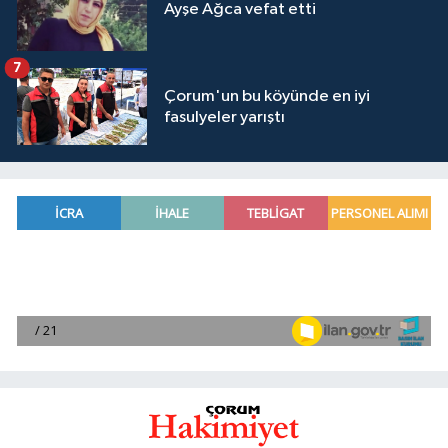
Ayşe Ağca vefat etti
7
Çorum'un bu köyünde en iyi
fasulyeler yarıştı