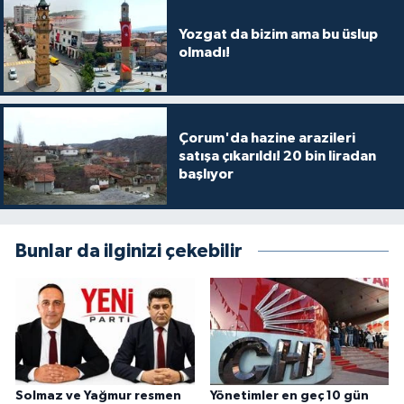
Yozgat da bizim ama bu üslup
olmadı!
Çorum'da hazine arazileri
satışa çıkarıldı! 20 bin liradan
başlıyor
Bunlar da ilginizi çekebilir
Solmaz ve Yağmur resmen
Yönetimler en geç 10 gün