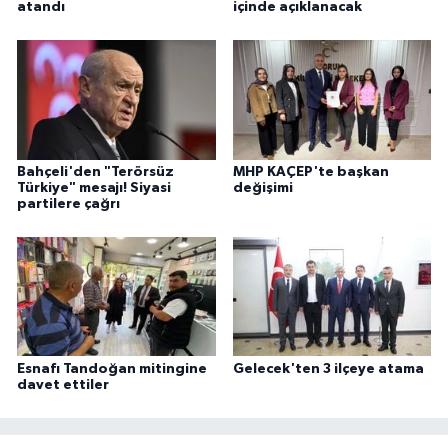
atandı
içinde açıklanacak
Bahçeli'den "Terörsüz
MHP KAÇEP'te başkan
Türkiye" mesajı! Siyasi
değişimi
partilere çağrı
Esnafı Tandoğan mitingine
Gelecek'ten 3 ilçeye atama
davet ettiler