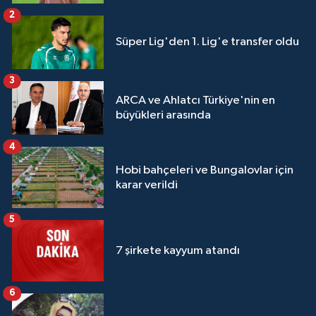
2
Süper Lig'den 1. Lig'e transfer oldu
3
ARCA ve Ahlatcı Türkiye'nin en
büyükleri arasında
4
Hobi bahçeleri ve Bungalovlar için
karar verildi
5
7 şirkete kayyum atandı
6