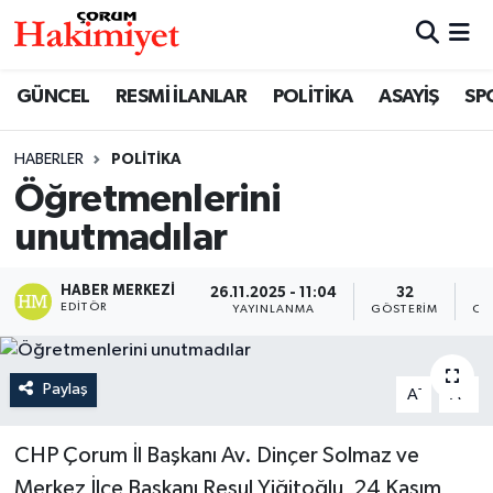
SPOR
Nöbetçi Eczaneler
GÜNCEL
RESMİ İLANLAR
POLİTİKA
ASAYİŞ
SP
POLİTİKA
Hava Durumu
HABERLER
POLİTİKA
Öğretmenlerini
SAĞLIK
Çorum Namaz Vakitleri
unutmadılar
ASAYİŞ
Trafik Durumu
HABER MERKEZI
26.11.2025 - 11:04
32
EKONOMİ
Süper Lig Puan Durumu ve Fikstür
EDITÖR
YAYINLANMA
GÖSTERIM
OK
GÜNCEL
Tüm Manşetler
Paylaş
-
+
A
A
AKTÜEL
Son Dakika Haberleri
CHP Çorum İl Başkanı Av. Dinçer Solmaz ve
EĞİTİM
Haber Arşivi
Merkez İlçe Başkanı Resul Yiğitoğlu, 24 Kasım