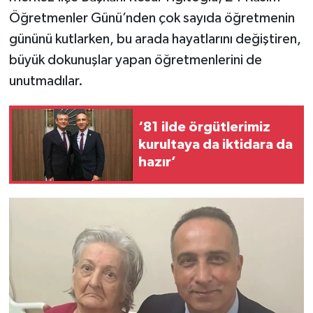
Öğretmenler Günü’nden çok sayıda öğretmenin
İLÇELER
gününü kutlarken, bu arada hayatlarını değiştiren,
büyük dokunuşlar yapan öğretmenlerini de
OTOPARK
unutmadılar.
TEKNOLOJİ
‘81 ilde örgütlerimiz
kurultaya da iktidara da
hazır’