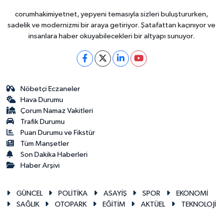
corumhakimiyetnet, yepyeni temasıyla sizleri buluştururken,
sadelik ve modernizmi bir araya getiriyor. Şatafattan kaçınıyor ve
insanlara haber okuyabilecekleri bir altyapı sunuyor.
Nöbetçi Eczaneler
Hava Durumu
Çorum Namaz Vakitleri
Trafik Durumu
Puan Durumu ve Fikstür
Tüm Manşetler
Son Dakika Haberleri
Haber Arşivi
GÜNCEL
POLİTİKA
ASAYİŞ
SPOR
EKONOMİ
SAĞLIK
OTOPARK
EĞİTİM
AKTÜEL
TEKNOLOJİ