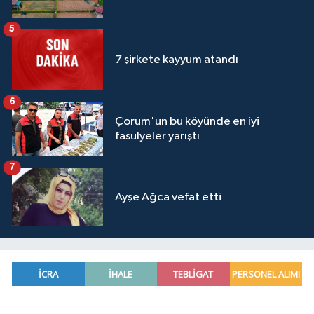
5
7 şirkete kayyum atandı
6
Çorum'un bu köyünde en iyi
fasulyeler yarıştı
7
Ayşe Ağca vefat etti