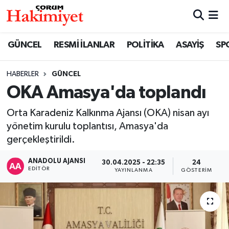
SPOR
Nöbetçi Eczaneler
GÜNCEL
RESMİ İLANLAR
POLİTİKA
ASAYİŞ
SP
POLİTİKA
Hava Durumu
HABERLER
GÜNCEL
OKA Amasya'da toplandı
SAĞLIK
Çorum Namaz Vakitleri
Orta Karadeniz Kalkınma Ajansı (OKA) nisan ayı
ASAYİŞ
Trafik Durumu
yönetim kurulu toplantısı, Amasya'da
gerçekleştirildi.
EKONOMİ
Süper Lig Puan Durumu ve Fikstür
ANADOLU AJANSI
30.04.2025 - 22:35
24
GÜNCEL
Tüm Manşetler
EDITÖR
YAYINLANMA
GÖSTERIM
AKTÜEL
Son Dakika Haberleri
EĞİTİM
Haber Arşivi