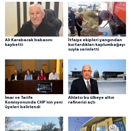
Ali Karabacak babasını
İtfaiye ekipleri yangından
kaybetti
kurtardıkları kaplumbağayı
suyla serinletti
İmar ve Tarife
Ahlatcı bu ülkeye altın
Komisyonunda CHP’nin yeni
rafinerisi açtı
üyeleri belirlendi