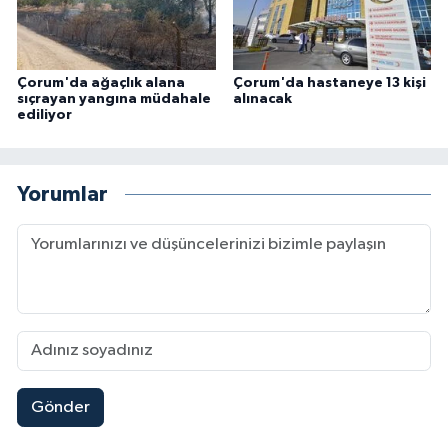
Çorum'da ağaçlık alana
Çorum'da hastaneye 13 kişi
sıçrayan yangına müdahale
alınacak
ediliyor
Yorumlar
Gönder