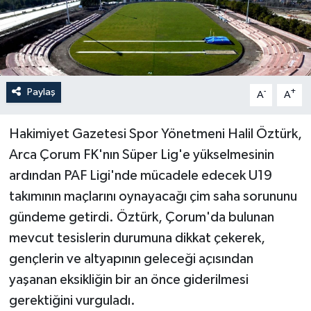
İLÇELER
OTOPARK
Paylaş
-
+
TEKNOLOJİ
A
A
Hakimiyet Gazetesi Spor Yönetmeni Halil Öztürk,
Arca Çorum FK'nın Süper Lig'e yükselmesinin
ardından PAF Ligi'nde mücadele edecek U19
takımının maçlarını oynayacağı çim saha sorununu
gündeme getirdi. Öztürk, Çorum'da bulunan
mevcut tesislerin durumuna dikkat çekerek,
gençlerin ve altyapının geleceği açısından
yaşanan eksikliğin bir an önce giderilmesi
gerektiğini vurguladı.