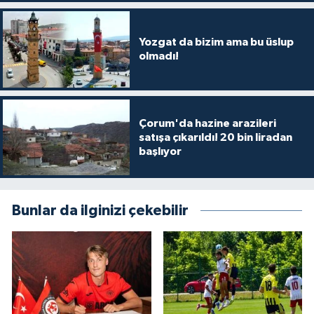
Yozgat da bizim ama bu üslup
olmadı!
Çorum'da hazine arazileri
satışa çıkarıldı! 20 bin liradan
başlıyor
Bunlar da ilginizi çekebilir