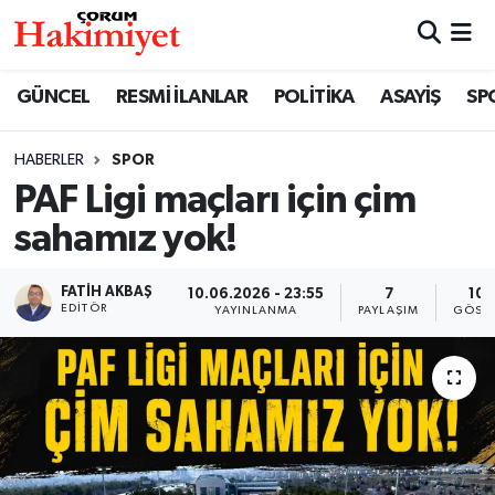
SPOR
Nöbetçi Eczaneler
GÜNCEL
RESMİ İLANLAR
POLİTİKA
ASAYİŞ
SP
POLİTİKA
Hava Durumu
HABERLER
SPOR
PAF Ligi maçları için çim
SAĞLIK
Çorum Namaz Vakitleri
sahamız yok!
ASAYİŞ
Trafik Durumu
FATIH AKBAŞ
10.06.2026 - 23:55
7
10
EKONOMİ
Süper Lig Puan Durumu ve Fikstür
EDITÖR
YAYINLANMA
PAYLAŞIM
GÖSTE
GÜNCEL
Tüm Manşetler
AKTÜEL
Son Dakika Haberleri
EĞİTİM
Haber Arşivi