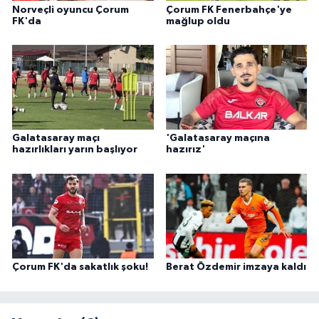
Norveçli oyuncu Çorum
Çorum FK Fenerbahçe'ye
FK'da
mağlup oldu
Galatasaray maçı
'Galatasaray maçına
hazırlıkları yarın başlıyor
hazırız'
Çorum FK'da sakatlık şoku!
Berat Özdemir imzaya kaldı