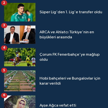
2
Süper Lig'den 1. Lig'e transfer oldu
3
ARCA ve Ahlatcı Türkiye'nin en
büyükleri arasında
4
Çorum FK Fenerbahçe'ye mağlup
oldu
5
Hobi bahçeleri ve Bungalovlar için
karar verildi
6
Ayşe Ağca vefat etti