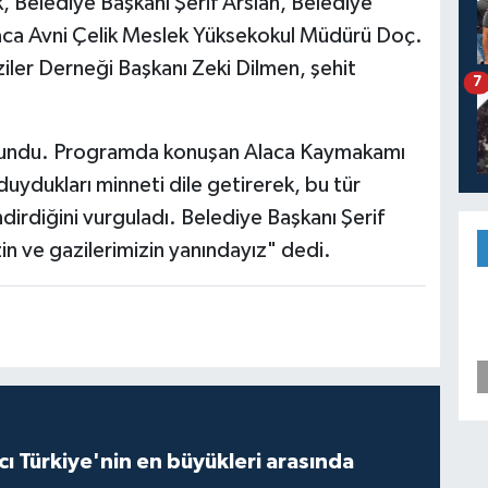
Belediye Başkanı Şerif Arslan, Belediye
aca Avni Çelik Meslek Yüksekokul Müdürü Doç.
iler Derneği Başkanı Zeki Dilmen, şehit
7
r okundu. Programda konuşan Alaca Kaymakamı
 duydukları minneti dile getirerek, bu tür
endirdiğini vurguladı. Belediye Başkanı Şerif
in ve gazilerimizin yanındayız" dedi.
ı Türkiye'nin en büyükleri arasında