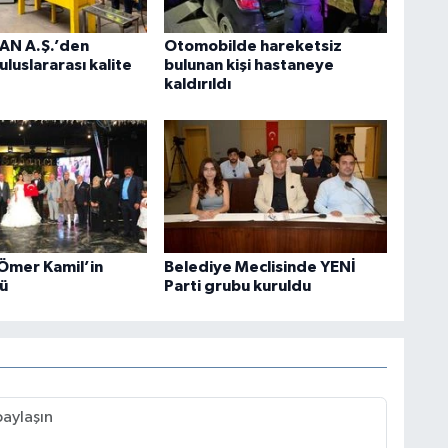
N A.Ş.’den
Otomobilde hareketsiz
luslararası kalite
bulunan kişi hastaneye
kaldırıldı
 Ömer Kamil’in
Belediye Meclisinde YENİ
ü
Parti grubu kuruldu