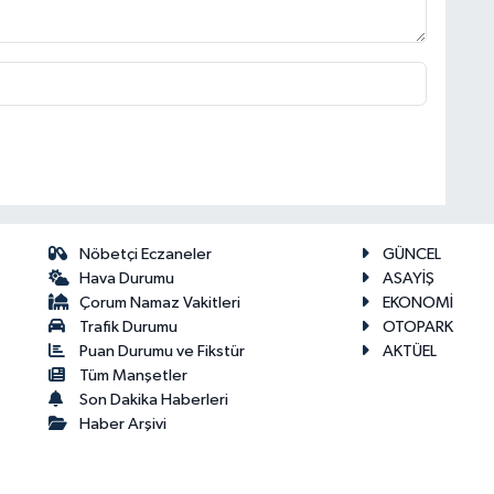
Nöbetçi Eczaneler
GÜNCEL
Hava Durumu
ASAYİŞ
Çorum Namaz Vakitleri
EKONOMİ
Trafik Durumu
OTOPARK
Puan Durumu ve Fikstür
AKTÜEL
Tüm Manşetler
Son Dakika Haberleri
Haber Arşivi