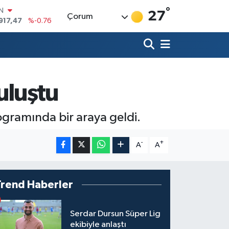
°
IN
27
Çorum
917,47
%-0.76
R
3
%0.16
17
%-0.02
N
63
%0.07
buluştu
ALTIN
1
%1.44
00
rogramında bir araya geldi.
%64
-
+
A
A
Trend Haberler
Serdar Dursun Süper Lig
ekibiyle anlaştı