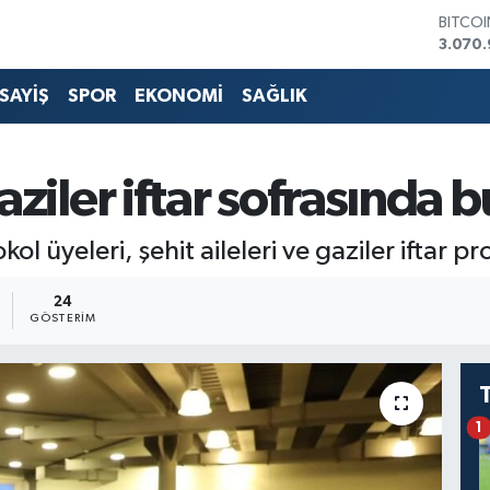
BITCO
3.070.
DOLA
47,714
SAYİŞ
SPOR
EKONOMİ
SAĞLIK
EURO
55,03
STERLİ
64,24
gaziler iftar sofrasında 
GRAM 
6574.8
BİST1
l üyeleri, şehit aileleri ve gaziler iftar p
13.887
24
GÖSTERIM
1