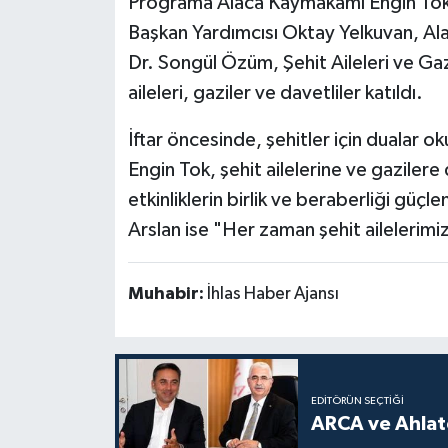
Programa Alaca Kaymakamı Engin Tok, 
Başkan Yardımcısı Oktay Yelkuvan, Al
Dr. Songül Özüm, Şehit Aileleri ve Gaz
aileleri, gaziler ve davetliler katıldı.
İftar öncesinde, şehitler için duala
Engin Tok, şehit ailelerine ve gazilere
etkinliklerin birlik ve beraberliği güçl
Arslan ise "Her zaman şehit ailelerimiz
Muhabir:
İhlas Haber Ajansı
EDITÖRÜN SEÇTIĞI
ARCA ve Ahlatc