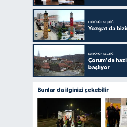
EDITÖRÜN SEÇTIĞI
Yozgat da bizi
EDITÖRÜN SEÇTIĞI
Çorum'da hazine
başlıyor
Bunlar da ilginizi çekebilir