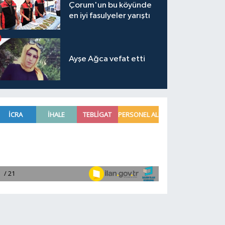
Çorum'un bu köyünde
en iyi fasulyeler yarıştı
Ayşe Ağca vefat etti