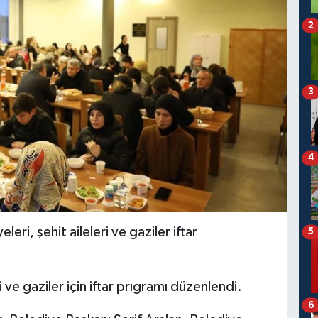
2
3
4
eri, şehit aileleri ve gaziler iftar
5
i ve gaziler için iftar prıgramı düzenlendi.
6