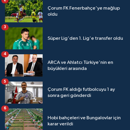
2
Çorum FK Fenerbahçe'ye mağlup
oldu
3
Süper Lig'den 1. Lig'e transfer oldu
4
ARCA ve Ahlatcı Türkiye'nin en
büyükleri arasında
5
Çorum FK aldığı futbolcuyu 1 ay
sonra geri gönderdi
6
Hobi bahçeleri ve Bungalovlar için
karar verildi