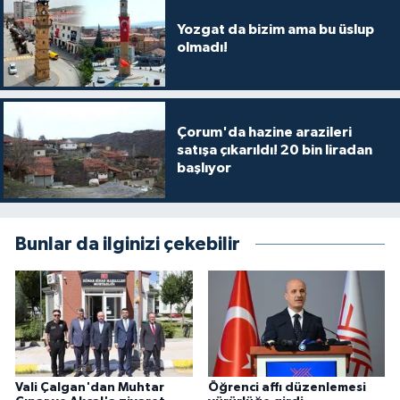
Yozgat da bizim ama bu üslup
olmadı!
Çorum'da hazine arazileri
satışa çıkarıldı! 20 bin liradan
başlıyor
Bunlar da ilginizi çekebilir
Vali Çalgan'dan Muhtar
Öğrenci affı düzenlemesi