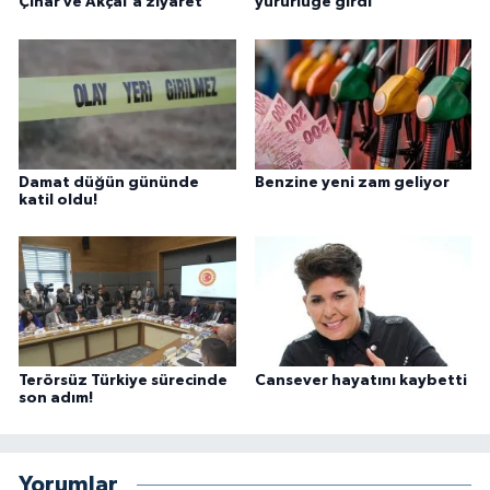
Çınar ve Akçal'a ziyaret
yürürlüğe girdi
Damat düğün gününde
Benzine yeni zam geliyor
katil oldu!
Terörsüz Türkiye sürecinde
Cansever hayatını kaybetti
son adım!
Yorumlar