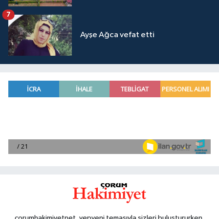
7
Ayşe Ağca vefat etti
corumhakimiyetnet, yepyeni temasıyla sizleri buluştururken,