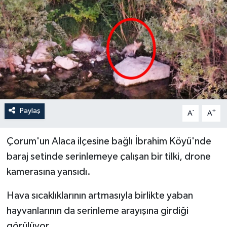
İLÇELER
OTOPARK
TEKNOLOJİ
Paylaş
-
+
A
A
Çorum'un Alaca ilçesine bağlı İbrahim Köyü'nde
baraj setinde serinlemeye çalışan bir tilki, drone
kamerasına yansıdı.
Hava sıcaklıklarının artmasıyla birlikte yaban
hayvanlarının da serinleme arayışına girdiği
görülüyor.