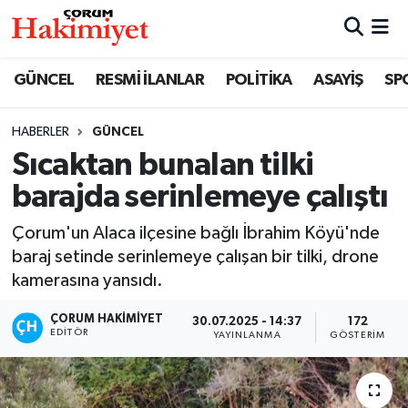
SPOR
Nöbetçi Eczaneler
GÜNCEL
RESMİ İLANLAR
POLİTİKA
ASAYİŞ
SP
POLİTİKA
Hava Durumu
HABERLER
GÜNCEL
Sıcaktan bunalan tilki
SAĞLIK
Çorum Namaz Vakitleri
barajda serinlemeye çalıştı
ASAYİŞ
Trafik Durumu
Çorum'un Alaca ilçesine bağlı İbrahim Köyü'nde
EKONOMİ
Süper Lig Puan Durumu ve Fikstür
baraj setinde serinlemeye çalışan bir tilki, drone
kamerasına yansıdı.
GÜNCEL
Tüm Manşetler
ÇORUM HAKIMIYET
30.07.2025 - 14:37
172
EDITÖR
YAYINLANMA
GÖSTERIM
AKTÜEL
Son Dakika Haberleri
EĞİTİM
Haber Arşivi