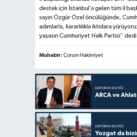
destek için İstanbul’a gelen tüm il b
sayın Özgür Özel öncülüğünde, Cumh
adımlarla, kararlılıkla iktidara yürüy
yaşasın Cumhuriyet Halk Partisi” dedi
Muhabir:
Çorum Hakimiyet
EDITÖRÜN SEÇTIĞI
ARCA ve Ahlatc
EDITÖRÜN SEÇTIĞI
Yozgat da bizi