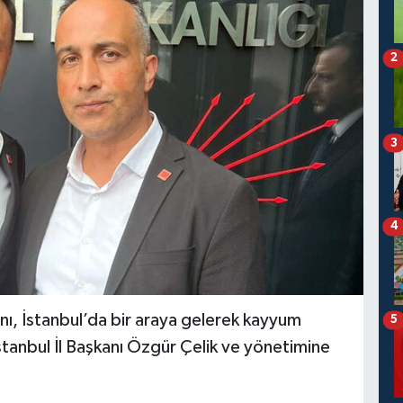
2
3
4
anı, İstanbul’da bir araya gelerek kayyum
5
İstanbul İl Başkanı Özgür Çelik ve yönetimine