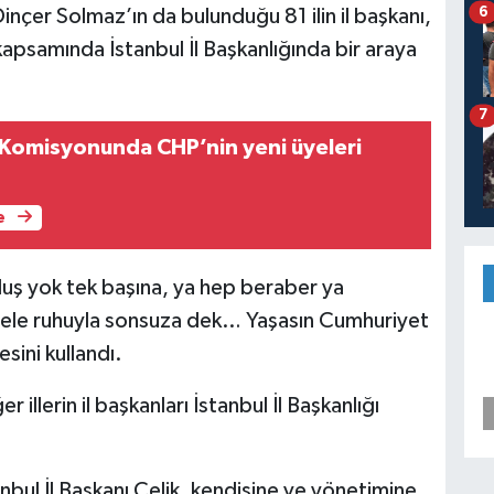
6
nçer Solmaz’ın da bulunduğu 81 ilin il başkanı,
 kapsamında İstanbul İl Başkanlığında bir araya
7
unda CHP’nin yeni üyeleri
e
uş yok tek başına, ya hep beraber ya
adele ruhuyla sonsuza dek… Yaşasın Cumhuriyet
sini kullandı.
illerin il başkanları İstanbul İl Başkanlığı
bul İl Başkanı Çelik, kendisine ve yönetimine