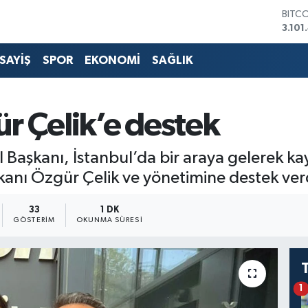
BITC
3.101
DOL
47,7
SAYİŞ
SPOR
EKONOMİ
SAĞLIK
EUR
55,2
STER
64,4
r Çelik’e destek
GRAM
6648
BİST
l Başkanı, İstanbul’da bir araya gelerek ka
13.77
kanı Özgür Çelik ve yönetimine destek ver
33
1 DK
GÖSTERIM
OKUNMA SÜRESI
1