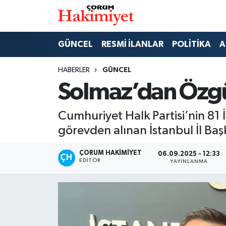
SPOR
Nöbetçi Eczaneler
GÜNCEL
RESMİ İLANLAR
POLİTİKA
A
POLİTİKA
Hava Durumu
HABERLER
GÜNCEL
Solmaz’dan Özgü
SAĞLIK
Çorum Namaz Vakitleri
Cumhuriyet Halk Partisi’nin 81 İ
ASAYİŞ
Trafik Durumu
görevden alınan İstanbul İl Baş
EKONOMİ
Süper Lig Puan Durumu ve Fikstür
ÇORUM HAKIMIYET
06.09.2025 - 12:33
EDITÖR
YAYINLANMA
GÜNCEL
Tüm Manşetler
AKTÜEL
Son Dakika Haberleri
EĞİTİM
Haber Arşivi