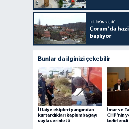
EDITÖRÜN SEÇTIĞI
Çorum'da hazine
başlıyor
Bunlar da ilginizi çekebilir
İtfaiye ekipleri yangından
İmar ve T
kurtardıkları kaplumbağayı
CHP’nin ye
suyla serinletti
belirlendi