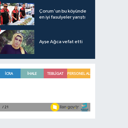
Çorum'un bu köyünde
en iyi fasulyeler yarıştı
Ayşe Ağca vefat etti