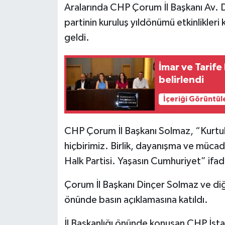
Aralarında CHP Çorum İl Başkanı Av. Di
partinin kuruluş yıldönümü etkinlikleri
geldi.
İmar ve Tarife Komisyon
belirlendi
İçeriği Görüntül
CHP Çorum İl Başkanı Solmaz, “Kurtul
hiçbirimiz. Birlik, dayanışma ve müc
Halk Partisi. Yaşasın Cumhuriyet” ifade
Çorum İl Başkanı Dinçer Solmaz ve diğer 
önünde basın açıklamasına katıldı.
İl Başkanlığı önünde konuşan CHP İstan