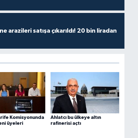
 arazileri satışa çıkarıldı! 20 bin liradan
arife Komisyonunda
Ahlatcı bu ülkeye altın
ni üyeleri
rafinerisi açtı