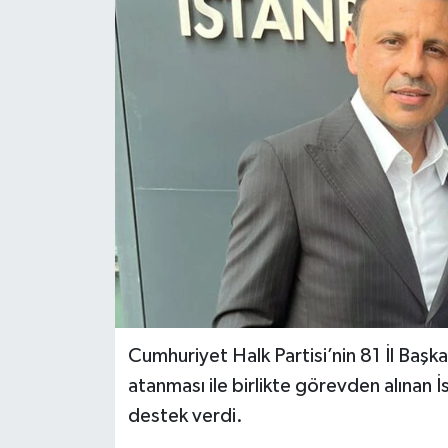
İLÇELER
OTOPARK
TEKNOLOJİ
Cumhuriyet Halk Partisi’nin 81 İl Başk
atanması ile birlikte görevden alınan 
destek verdi.