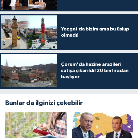
Yozgat da bizim ama bu üslup
olmadı!
Çorum'da hazine arazileri
satışa çıkarıldı! 20 bin liradan
başlıyor
Bunlar da ilginizi çekebilir