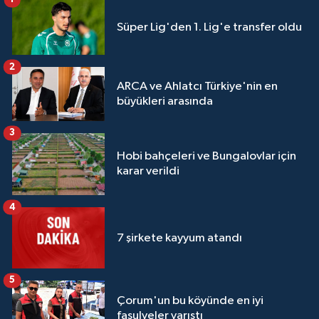
Süper Lig'den 1. Lig'e transfer oldu
2
ARCA ve Ahlatcı Türkiye'nin en
büyükleri arasında
3
Hobi bahçeleri ve Bungalovlar için
karar verildi
4
7 şirkete kayyum atandı
5
Çorum'un bu köyünde en iyi
fasulyeler yarıştı