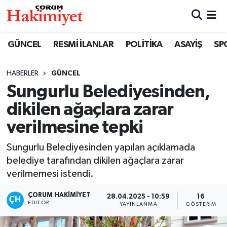
SPOR
Nöbetçi Eczaneler
GÜNCEL
RESMİ İLANLAR
POLİTİKA
ASAYİŞ
SP
POLİTİKA
Hava Durumu
HABERLER
GÜNCEL
Sungurlu Belediyesinden,
SAĞLIK
Çorum Namaz Vakitleri
dikilen ağaçlara zarar
ASAYİŞ
Trafik Durumu
verilmesine tepki
EKONOMİ
Süper Lig Puan Durumu ve Fikstür
Sungurlu Belediyesinden yapılan açıklamada
belediye tarafından dikilen ağaçlara zarar
GÜNCEL
Tüm Manşetler
verilmemesi istendi.
AKTÜEL
Son Dakika Haberleri
ÇORUM HAKIMIYET
28.04.2025 - 10:59
16
EDITÖR
YAYINLANMA
GÖSTERIM
EĞİTİM
Haber Arşivi