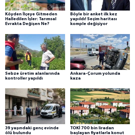
Köyden İlçeye Gitmeden
Böyle bir anket ilk kez
Halledilen İşler: Tarımsal
yapıldı! Seçim haritası
Evrakta Değişen Ne?
komple değişiyor
Sebze üretim alanlarında
Ankara-Çorum yolunda
kontroller yapıldı
kaza
39 yaşındaki genç evinde
TOKİ 700 bin liradan
ölü bulundu
başlayan fiyatlarla konut