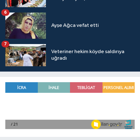
6
Ayşe Ağca vefat etti
7
Veteriner hekim köyde saldırıya
uğradı