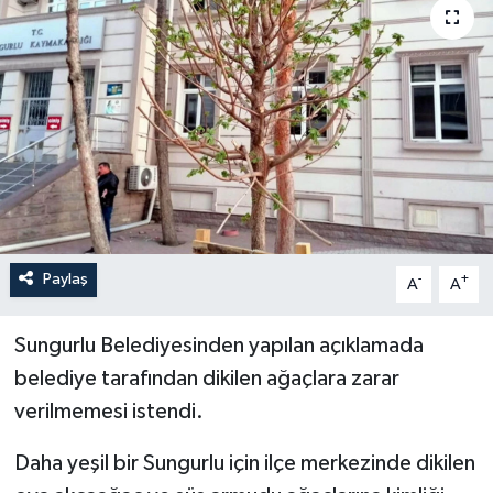
İLÇELER
OTOPARK
TEKNOLOJİ
Paylaş
-
+
A
A
Sungurlu Belediyesinden yapılan açıklamada
belediye tarafından dikilen ağaçlara zarar
verilmemesi istendi.
Daha yeşil bir Sungurlu için ilçe merkezinde dikilen