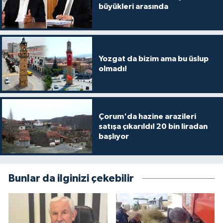
büyükleri arasında
Yozgat da bizim ama bu üslup
olmadı!
Çorum'da hazine arazileri
satışa çıkarıldı! 20 bin liradan
başlıyor
Bunlar da ilginizi çekebilir