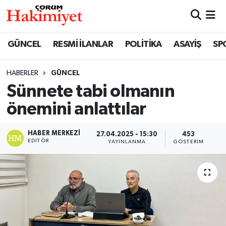
SPOR
Nöbetçi Eczaneler
GÜNCEL
RESMİ İLANLAR
POLİTİKA
ASAYİŞ
SP
POLİTİKA
Hava Durumu
HABERLER
GÜNCEL
Sünnete tabi olmanın
SAĞLIK
Çorum Namaz Vakitleri
önemini anlattılar
ASAYİŞ
Trafik Durumu
HABER MERKEZI
27.04.2025 - 15:30
453
EKONOMİ
Süper Lig Puan Durumu ve Fikstür
EDITÖR
YAYINLANMA
GÖSTERIM
GÜNCEL
Tüm Manşetler
AKTÜEL
Son Dakika Haberleri
EĞİTİM
Haber Arşivi