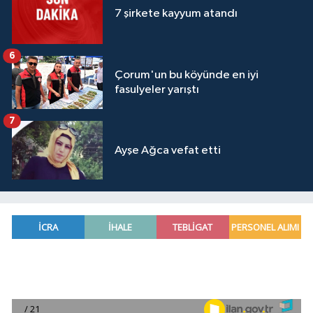
7 şirkete kayyum atandı
6
Çorum'un bu köyünde en iyi
fasulyeler yarıştı
7
Ayşe Ağca vefat etti