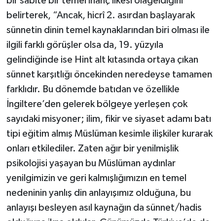
bir sabite bir temel inanç ilkesi olageldiğini
belirterek, “Ancak, hicrî 2. asırdan başlayarak
sünnetin dinin temel kaynaklarından biri olması ile
ilgili farklı görüşler olsa da, 19. yüzyıla
gelindiğinde ise Hint alt kıtasında ortaya çıkan
sünnet karşıtlığı öncekinden neredeyse tamamen
farklıdır. Bu dönemde batıdan ve özellikle
İngiltere’den gelerek bölgeye yerleşen çok
sayıdaki misyoner; ilim, fikir ve siyaset adamı batı
tipi eğitim almış Müslüman kesimle ilişkiler kurarak
onları etkilediler. Zaten ağır bir yenilmişlik
psikolojisi yaşayan bu Müslüman aydınlar
yenilgimizin ve geri kalmışlığımızın en temel
nedeninin yanlış din anlayışımız olduğuna, bu
anlayışı besleyen asıl kaynağın da sünnet/hadis