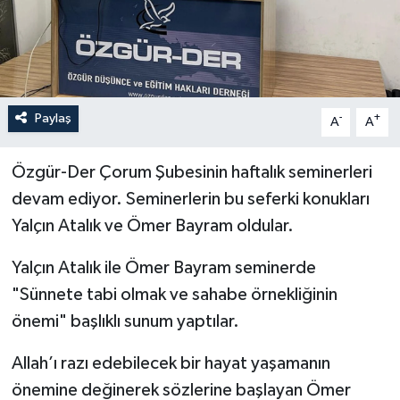
İLÇELER
OTOPARK
Paylaş
-
+
TEKNOLOJİ
A
A
Özgür-Der Çorum Şubesinin haftalık seminerleri
devam ediyor. Seminerlerin bu seferki konukları
Yalçın Atalık ve Ömer Bayram oldular.
Yalçın Atalık ile Ömer Bayram seminerde
"Sünnete tabi olmak ve sahabe örnekliğinin
önemi" başlıklı sunum yaptılar.
Allah’ı razı edebilecek bir hayat yaşamanın
önemine değinerek sözlerine başlayan Ömer