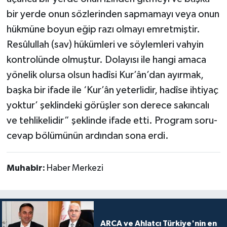
bir yerde onun sözlerinden sapmamayı veya onun
hükmüne boyun eğip razı olmayı emretmiştir.
Resûlullah (sav) hükümleri ve söylemleri vahyin
kontrolünde olmuştur. Dolayısı ile hangi amaca
yönelik olursa olsun hadîsi Kur’ân’dan ayırmak,
başka bir ifade ile ‘Kur’ân yeterlidir, hadîse ihtiyaç
yoktur’ şeklindeki görüşler son derece sakıncalı
ve tehlikelidir” şeklinde ifade etti. Program soru-
cevap bölümünün ardından sona erdi.
Muhabir:
Haber Merkezi
ARCA ve Ahlatcı Türkiye'nin en