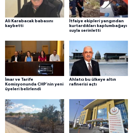
Ali Karabacak babasını
İtfaiye ekipleri yangından
kaybetti
kurtardıkları kaplumbağayı
suyla serinletti
İmar ve Tarife
Ahlatcı bu ülkeye altın
Komisyonunda CHP’nin yeni
rafinerisi açtı
üyeleri belirlendi