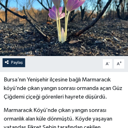
İLÇELER
OTOPARK
TEKNOLOJİ
Paylaş
-
+
A
A
Bursa’nın Yenişehir ilçesine bağlı Marmaracık
köyü’nde çıkan yangın sonrası ormanda açan Güz
Çiğdemi çiçeği görenleri hayrete düşürdü.
Marmaracık Köyü'nde çıkan yangın sonrası
ormanlık alan küle dönmüştü. Köyde yaşayan
vatandaş Fikret Şebin tarafından çekilen