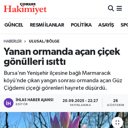
SPOR
Nöbetçi Eczaneler
GÜNCEL
RESMİ İLANLAR
POLİTİKA
ASAYİŞ
SP
POLİTİKA
Hava Durumu
HABERLER
ULUSAL/BÖLGE
Yanan ormanda açan çiçek
SAĞLIK
Çorum Namaz Vakitleri
gönülleri ısıttı
ASAYİŞ
Trafik Durumu
Bursa’nın Yenişehir ilçesine bağlı Marmaracık
EKONOMİ
Süper Lig Puan Durumu ve Fikstür
köyü’nde çıkan yangın sonrası ormanda açan Güz
Çiğdemi çiçeği görenleri hayrete düşürdü.
GÜNCEL
Tüm Manşetler
İHLAS HABER AJANSI
20.09.2025 - 22:27
26
EDITÖR
YAYINLANMA
GÖSTERIM
AKTÜEL
Son Dakika Haberleri
EĞİTİM
Haber Arşivi