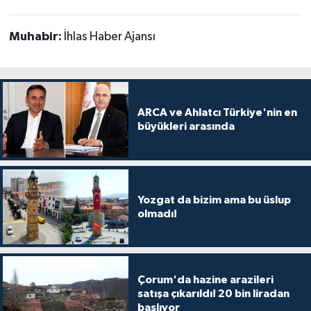
Muhabir:
İhlas Haber Ajansı
ARCA ve Ahlatcı Türkiye'nin en
büyükleri arasında
Yozgat da bizim ama bu üslup
olmadı!
Çorum'da hazine arazileri
satışa çıkarıldı! 20 bin liradan
başlıyor