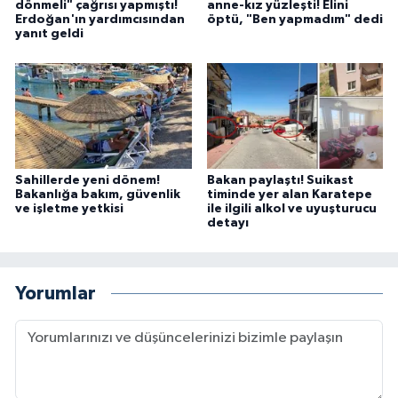
dönmeli" çağrısı yapmıştı!
anne-kız yüzleşti! Elini
Erdoğan'ın yardımcısından
öptü, "Ben yapmadım" dedi
yanıt geldi
Sahillerde yeni dönem!
Bakan paylaştı! Suikast
Bakanlığa bakım, güvenlik
timinde yer alan Karatepe
ve işletme yetkisi
ile ilgili alkol ve uyuşturucu
detayı
Yorumlar