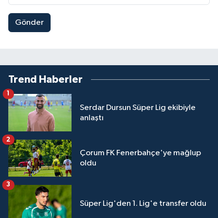
Gönder
Trend Haberler
1
Serdar Dursun Süper Lig ekibiyle
anlaştı
2
Çorum FK Fenerbahçe'ye mağlup
oldu
3
Süper Lig'den 1. Lig'e transfer oldu