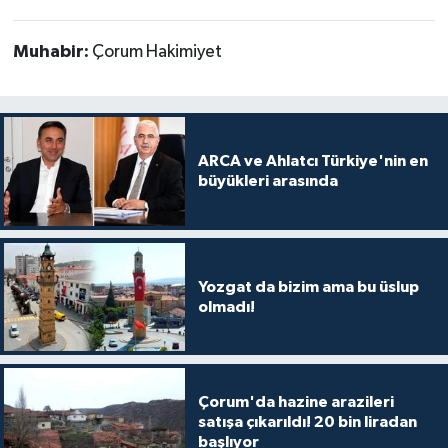
Muhabir:
Çorum Hakimiyet
ARCA ve Ahlatcı Türkiye'nin en
büyükleri arasında
Yozgat da bizim ama bu üslup
olmadı!
Çorum'da hazine arazileri
satışa çıkarıldı! 20 bin liradan
başlıyor