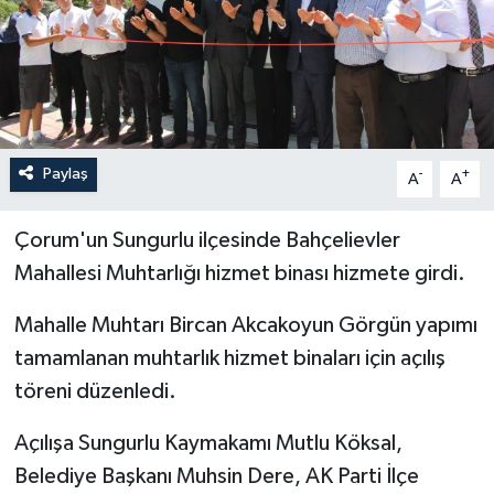
İLÇELER
OTOPARK
TEKNOLOJİ
Paylaş
-
+
A
A
Çorum'un Sungurlu ilçesinde Bahçelievler
Mahallesi Muhtarlığı hizmet binası hizmete girdi.
Mahalle Muhtarı Bircan Akcakoyun Görgün yapımı
tamamlanan muhtarlık hizmet binaları için açılış
töreni düzenledi.
Açılışa Sungurlu Kaymakamı Mutlu Köksal,
Belediye Başkanı Muhsin Dere, AK Parti İlçe