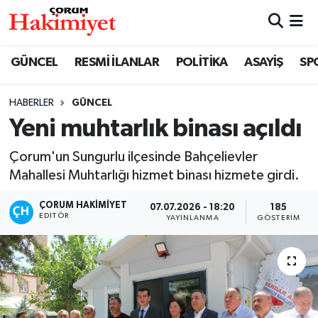
SPOR
Nöbetçi Eczaneler
GÜNCEL
RESMİ İLANLAR
POLİTİKA
ASAYİŞ
SP
POLİTİKA
Hava Durumu
HABERLER
GÜNCEL
Yeni muhtarlık binası açıldı
SAĞLIK
Çorum Namaz Vakitleri
Çorum'un Sungurlu ilçesinde Bahçelievler
ASAYİŞ
Trafik Durumu
Mahallesi Muhtarlığı hizmet binası hizmete girdi.
EKONOMİ
Süper Lig Puan Durumu ve Fikstür
ÇORUM HAKIMIYET
07.07.2026 - 18:20
185
EDITÖR
YAYINLANMA
GÖSTERIM
GÜNCEL
Tüm Manşetler
AKTÜEL
Son Dakika Haberleri
EĞİTİM
Haber Arşivi