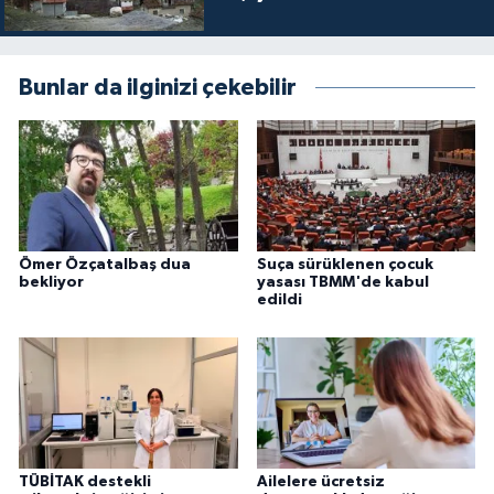
Bunlar da ilginizi çekebilir
Ömer Özçatalbaş dua
Suça sürüklenen çocuk
bekliyor
yasası TBMM'de kabul
edildi
TÜBİTAK destekli
Ailelere ücretsiz