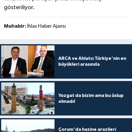
gösteriliyor.
Muhabir:
İhlas Haber Ajansı
ARCA ve Ahlatcı Türkiye'nin en
büyükleri arasında
Yozgat da bizim ama bu üslup
olmadı!
Çorum'da hazine arazileri