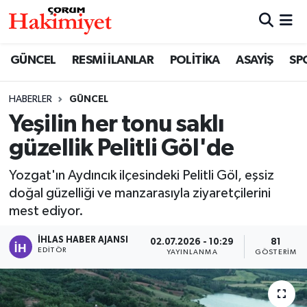
SPOR
Nöbetçi Eczaneler
GÜNCEL
RESMİ İLANLAR
POLİTİKA
ASAYİŞ
SP
POLİTİKA
Hava Durumu
HABERLER
GÜNCEL
Yeşilin her tonu saklı
SAĞLIK
Çorum Namaz Vakitleri
güzellik Pelitli Göl'de
ASAYİŞ
Trafik Durumu
Yozgat'ın Aydıncık ilçesindeki Pelitli Göl, eşsiz
EKONOMİ
Süper Lig Puan Durumu ve Fikstür
doğal güzelliği ve manzarasıyla ziyaretçilerini
mest ediyor.
GÜNCEL
Tüm Manşetler
İHLAS HABER AJANSI
02.07.2026 - 10:29
81
EDITÖR
YAYINLANMA
GÖSTERIM
AKTÜEL
Son Dakika Haberleri
EĞİTİM
Haber Arşivi