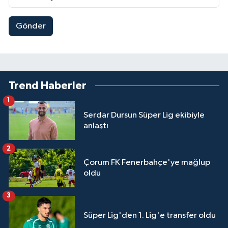
Gönder
Trend Haberler
1
Serdar Dursun Süper Lig ekibiyle
anlaştı
2
Çorum FK Fenerbahçe'ye mağlup
oldu
3
Süper Lig'den 1. Lig'e transfer oldu