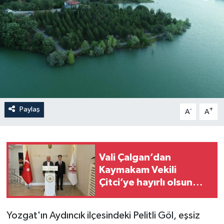
İLÇELER
OTOPARK
TEKNOLOJİ
Paylaş
-
+
A
A
Vali Çalgan’dan
Kaymakam Vekili
Çitci’ye hayırlı olsun
ziyareti
Yozgat'ın Aydıncık ilçesindeki Pelitli Göl, eşsiz