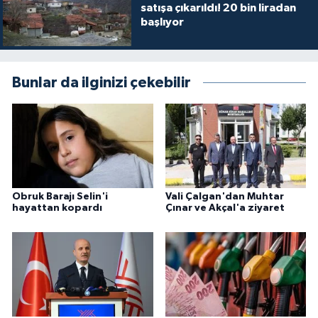
satışa çıkarıldı! 20 bin liradan
başlıyor
Bunlar da ilginizi çekebilir
Obruk Barajı Selin'i
Vali Çalgan'dan Muhtar
hayattan kopardı
Çınar ve Akçal'a ziyaret