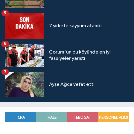
5
7 şirkete kayyum atandı
6
Çorum'un bu köyünde en iyi
fasulyeler yarıştı
7
Ayşe Ağca vefat etti