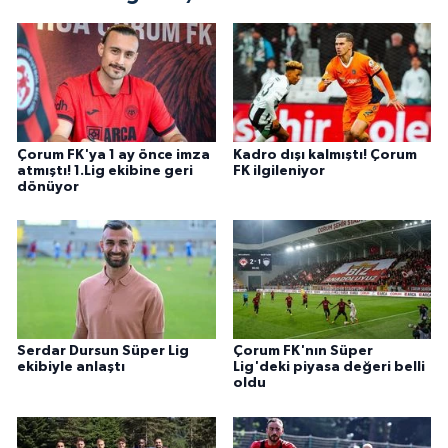
Çorum FK'ya 1 ay önce imza
Kadro dışı kalmıştı! Çorum
atmıştı! 1.Lig ekibine geri
FK ilgileniyor
dönüyor
Serdar Dursun Süper Lig
Çorum FK'nın Süper
ekibiyle anlaştı
Lig'deki piyasa değeri belli
oldu