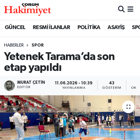
SPOR
Nöbetçi Eczaneler
GÜNCEL
RESMİ İLANLAR
POLİTİKA
ASAYİŞ
SP
POLİTİKA
Hava Durumu
HABERLER
SPOR
Yetenek Tarama’da son
SAĞLIK
Çorum Namaz Vakitleri
etap yapıldı
ASAYİŞ
Trafik Durumu
MURAT ÇETIN
11.06.2026 - 10:39
43
EKONOMİ
Süper Lig Puan Durumu ve Fikstür
EDITÖR
YAYINLANMA
GÖSTERIM
OKU
GÜNCEL
Tüm Manşetler
AKTÜEL
Son Dakika Haberleri
EĞİTİM
Haber Arşivi