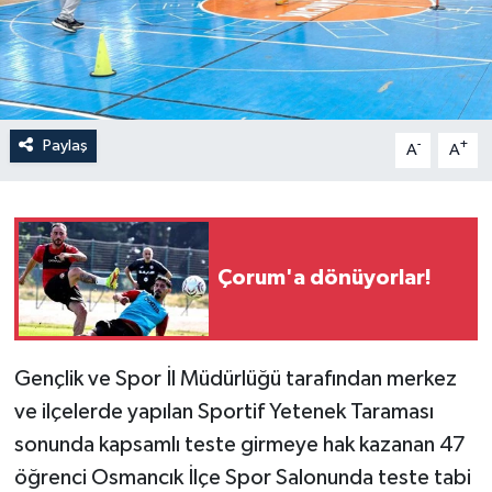
İLÇELER
OTOPARK
Paylaş
-
+
TEKNOLOJİ
A
A
Çorum'a dönüyorlar!
Gençlik ve Spor İl Müdürlüğü tarafından merkez
ve ilçelerde yapılan Sportif Yetenek Taraması
sonunda kapsamlı teste girmeye hak kazanan 47
öğrenci Osmancık İlçe Spor Salonunda teste tabi