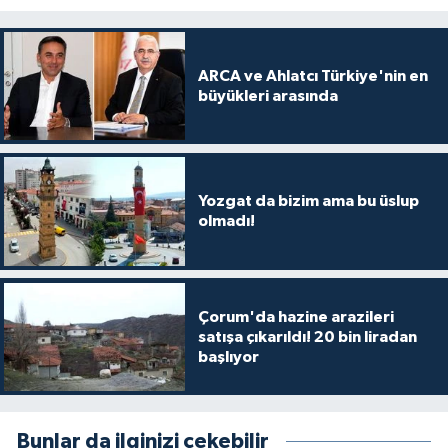
ARCA ve Ahlatcı Türkiye'nin en
büyükleri arasında
Yozgat da bizim ama bu üslup
olmadı!
Çorum'da hazine arazileri
satışa çıkarıldı! 20 bin liradan
başlıyor
Bunlar da ilginizi çekebilir