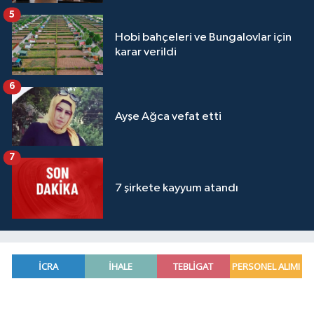
5
Hobi bahçeleri ve Bungalovlar için
karar verildi
6
Ayşe Ağca vefat etti
7
7 şirkete kayyum atandı