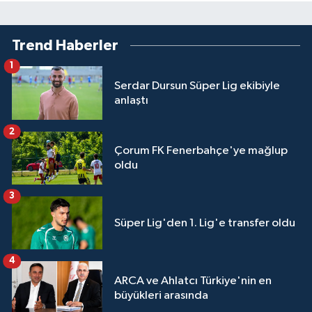
Trend Haberler
1
Serdar Dursun Süper Lig ekibiyle
anlaştı
2
Çorum FK Fenerbahçe'ye mağlup
oldu
3
Süper Lig'den 1. Lig'e transfer oldu
4
ARCA ve Ahlatcı Türkiye'nin en
büyükleri arasında