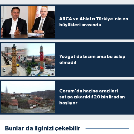
ARCA ve Ahlatcı Türkiye'nin en
büyükleri arasında
Yozgat da bizim ama bu üslup
olmadı!
Çorum'da hazine arazileri
satışa çıkarıldı! 20 bin liradan
başlıyor
Bunlar da ilginizi çekebilir