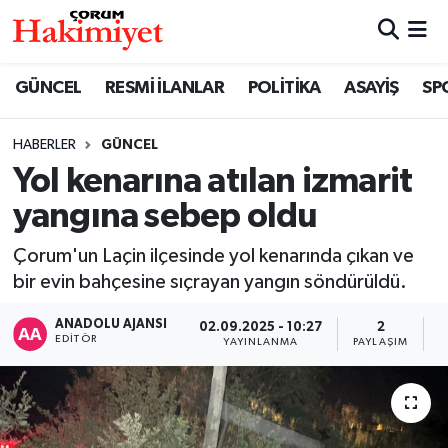
SPOR
Nöbetçi Eczaneler
GÜNCEL
RESMİ İLANLAR
POLİTİKA
ASAYİŞ
SP
POLİTİKA
Hava Durumu
HABERLER
GÜNCEL
Yol kenarına atılan izmarit
SAĞLIK
Çorum Namaz Vakitleri
yangına sebep oldu
ASAYİŞ
Trafik Durumu
Çorum'un Laçin ilçesinde yol kenarında çıkan ve
EKONOMİ
Süper Lig Puan Durumu ve Fikstür
bir evin bahçesine sıçrayan yangın söndürüldü.
ANADOLU AJANSI
02.09.2025 - 10:27
2
GÜNCEL
Tüm Manşetler
EDITÖR
YAYINLANMA
PAYLAŞIM
G
AKTÜEL
Son Dakika Haberleri
EĞİTİM
Haber Arşivi