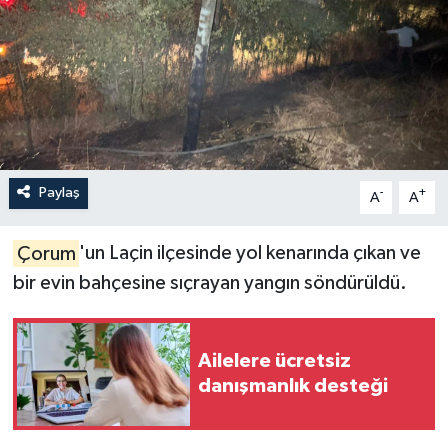
İLÇELER
OTOPARK
TEKNOLOJİ
Paylaş
-
+
A
A
Çorum
'un Laçin ilçesinde yol kenarında çıkan ve
bir evin bahçesine sıçrayan yangın söndürüldü.
Ailelere ücretsiz
danışmanlık desteği