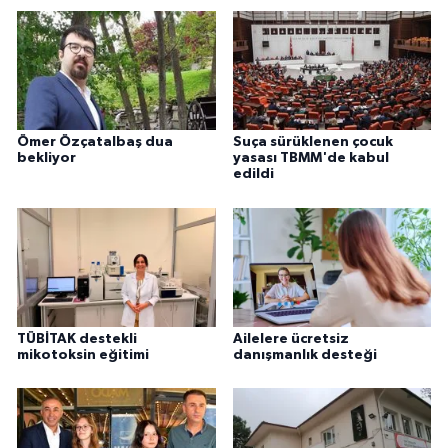
Ömer Özçatalbaş dua
Suça sürüklenen çocuk
bekliyor
yasası TBMM'de kabul
edildi
TÜBİTAK destekli
Ailelere ücretsiz
mikotoksin eğitimi
danışmanlık desteği