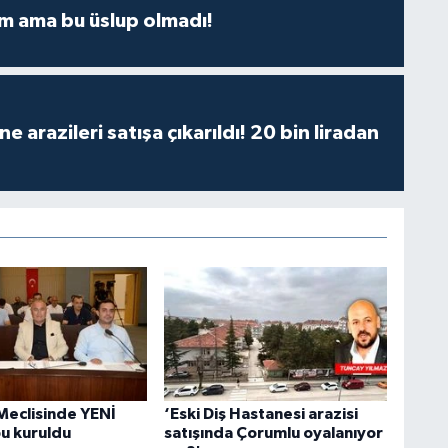
m ama bu üslup olmadı!
 arazileri satışa çıkarıldı! 20 bin liradan
Meclisinde YENİ
‘Eski Diş Hastanesi arazisi
bu kuruldu
satışında Çorumlu oyalanıyor