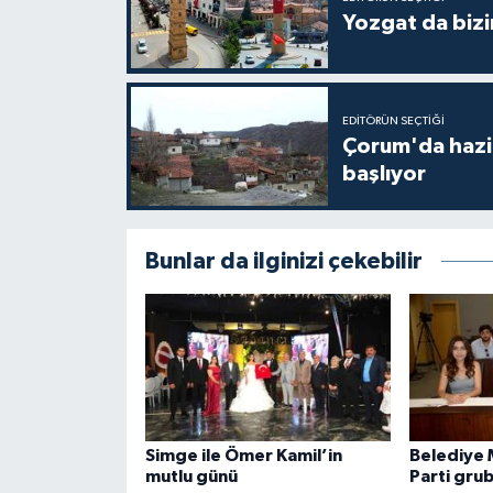
Yozgat da bizi
EDITÖRÜN SEÇTIĞI
Çorum'da hazine
başlıyor
Bunlar da ilginizi çekebilir
Simge ile Ömer Kamil’in
Belediye 
mutlu günü
Parti gru