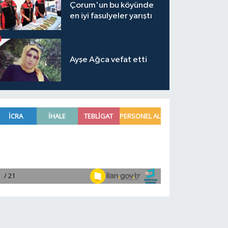
Çorum'un bu köyünde
en iyi fasulyeler yarıştı
Ayşe Ağca vefat etti