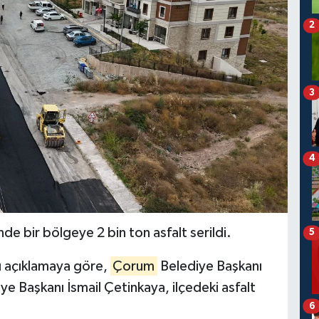
2
3
4
e bir bölgeye 2 bin ton asfalt serildi.
5
ı açıklamaya göre,
Çorum
Belediye Başkanı
e Başkanı İsmail Çetinkaya, ilçedeki asfalt
6