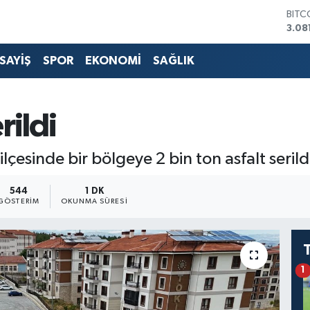
BITC
3.08
DOL
47,6
SAYİŞ
SPOR
EKONOMİ
SAĞLIK
EUR
55,
STER
64,2
rildi
GRAM
650
BİST
esinde bir bölgeye 2 bin ton asfalt serild
13.7
544
1 DK
GÖSTERIM
OKUNMA SÜRESI
1