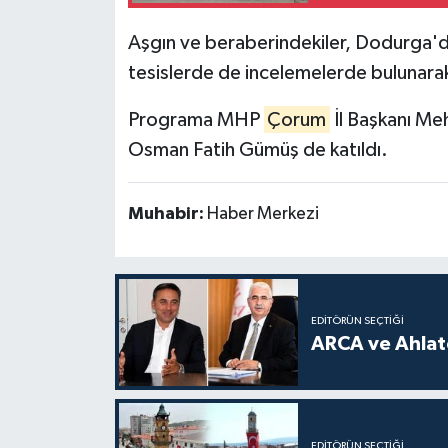
Aşgın ve beraberindekiler, Dodurga'da
tesislerde de incelemelerde bulunarak 
Programa MHP
Çorum
İl Başkanı Meh
Osman Fatih Gümüş de katıldı.
Muhabir:
Haber Merkezi
EDITÖRÜN SEÇTIĞI
ARCA ve Ahlatc
EDITÖRÜN SEÇTIĞI