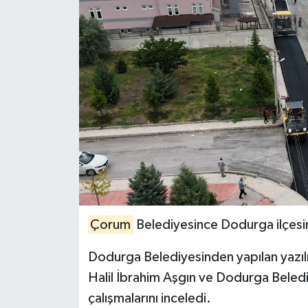
İLÇELER
OTOPARK
TEKNOLOJİ
Çorum
Belediyesince Dodurga ilçesind
Dodurga Belediyesinden yapılan yazıl
Halil İbrahim Aşgın ve Dodurga Belediy
çalışmalarını inceledi.