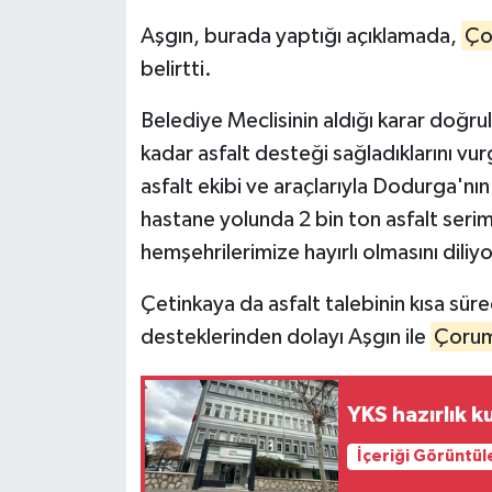
Aşgın, burada yaptığı açıklamada,
Ço
belirtti.
Belediye Meclisinin aldığı karar doğru
kadar asfalt desteği sağladıklarını v
asfalt ekibi ve araçlarıyla Dodurga'nın
hastane yolunda 2 bin ton asfalt serim
hemşehrilerimize hayırlı olmasını diliyo
Çetinkaya da asfalt talebinin kısa sür
desteklerinden dolayı Aşgın ile
Çoru
YKS hazırlık k
İçeriği Görüntül