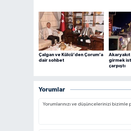
Çalgan ve Külcü’den Çorum’a
Akaryakıt
dair sohbet
girmek is
çarpıştı
Yorumlar