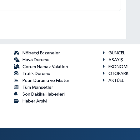
Nöbetçi Eczaneler
GÜNCEL
Hava Durumu
ASAYİŞ
Çorum Namaz Vakitleri
EKONOMİ
Trafik Durumu
OTOPARK
Puan Durumu ve Fikstür
AKTÜEL
Tüm Manşetler
Son Dakika Haberleri
Haber Arşivi