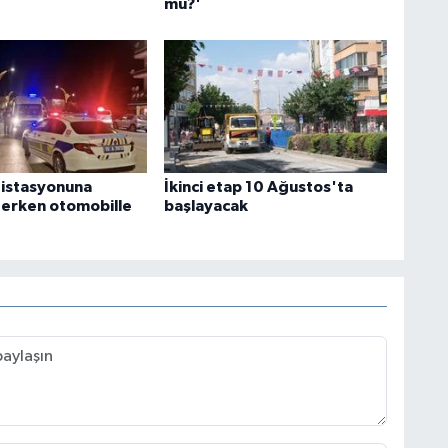
mu?'
 istasyonuna
İkinci etap 10 Ağustos'ta
terken otomobille
başlayacak