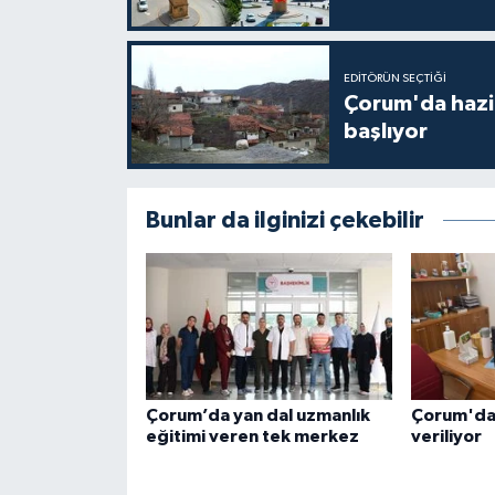
EDITÖRÜN SEÇTIĞI
Çorum'da hazine
başlıyor
Bunlar da ilginizi çekebilir
Çorum’da yan dal uzmanlık
Çorum'da
eğitimi veren tek merkez
veriliyor