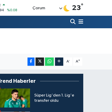
°
R
23
Çorum
94
%0.08
398
%-0.02
İN
81
%0.16
ALTIN
83
%4.44
00
3
%11
IN
.873,87
%1.32
-
+
A
A
Trend Haberler
Süper Lig'den 1. Lig'e
transfer oldu