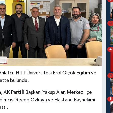
3
4
hlatcı, Hitit Üniversitesi Erol Olçok Eğitim ve
5
rette bulundu.
a, AK Parti İl Başkanı Yakup Alar, Merkez İlçe
6
ardımcısı Recep Özkaya ve Hastane Başhekimi
tti.