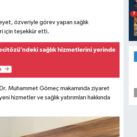
7
heyet, özveriyle görev yapan sağlık
i için teşekkür etti.
ecitözü’ndeki sağlık hizmetlerini yerinde
e
 Dr. Muhammet Gömeç makamında ziyaret
eni hizmetler ve sağlık yatırımları hakkında