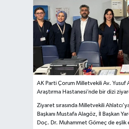
İLÇELER
OTOPARK
TEKNOLOJİ
AK Parti Çorum Milletvekili Av. Yusuf A
Araştırma Hastanesi’nde bir dizi ziya
Ziyaret sırasında Milletvekili Ahlatcı'y
Başkanı Mustafa Alagöz, İl Başkan Y
Doç. Dr. Muhammet Gömeç de eşlik e