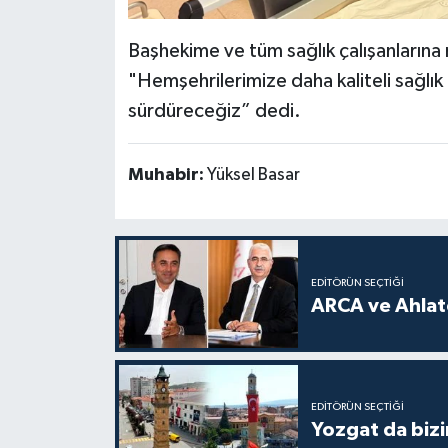
Başhekime ve tüm sağlık çalışanlarına m
"Hemşehrilerimize daha kaliteli sağlık
sürdüreceğiz” dedi.
Muhabir:
Yüksel Basar
EDITÖRÜN SEÇTIĞI
ARCA ve Ahlatc
EDITÖRÜN SEÇTIĞI
Yozgat da bizi