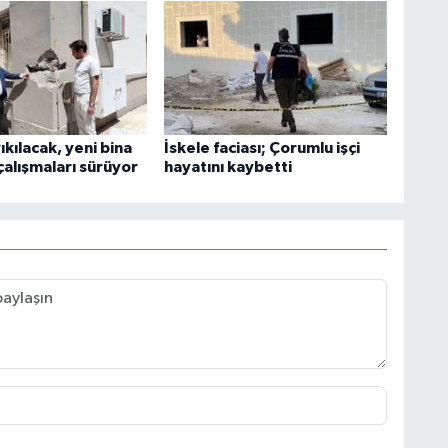
yıkılacak, yeni bina
İskele faciası; Çorumlu işçi
 çalışmaları sürüyor
hayatını kaybetti