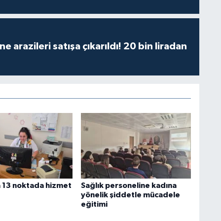
 arazileri satışa çıkarıldı! 20 bin liradan
 13 noktada hizmet
Sağlık personeline kadına
yönelik şiddetle mücadele
eğitimi