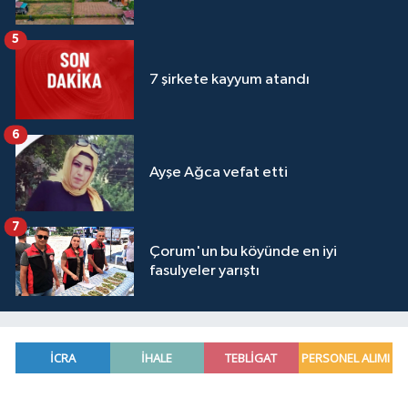
5
7 şirkete kayyum atandı
6
Ayşe Ağca vefat etti
7
Çorum'un bu köyünde en iyi
fasulyeler yarıştı