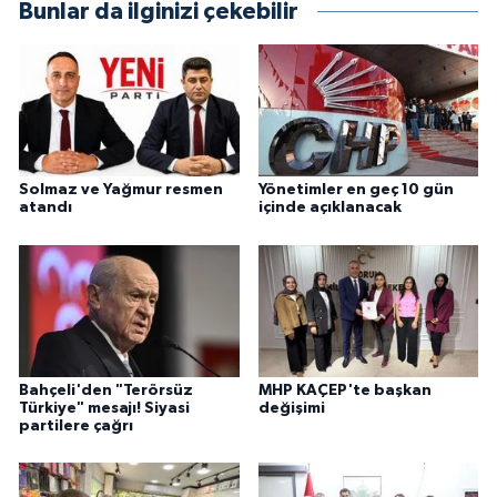
Bunlar da ilginizi çekebilir
Solmaz ve Yağmur resmen
Yönetimler en geç 10 gün
atandı
içinde açıklanacak
Bahçeli'den "Terörsüz
MHP KAÇEP'te başkan
Türkiye" mesajı! Siyasi
değişimi
partilere çağrı