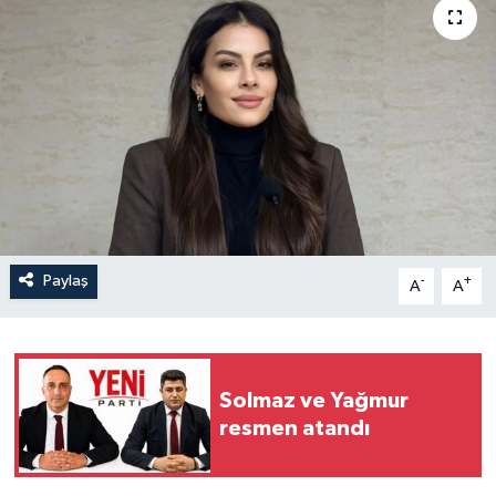
İLÇELER
OTOPARK
TEKNOLOJİ
Paylaş
-
+
A
A
Solmaz ve Yağmur
resmen atandı