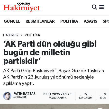
SPOR
Nöbetçi Eczaneler
GÜNCEL
RESMİ İLANLAR
POLİTİKA
ASAYİŞ
SP
POLİTİKA
Hava Durumu
HABERLER
POLİTİKA
‘AK Parti dün olduğu gibi
SAĞLIK
Çorum Namaz Vakitleri
bugün de milletin
ASAYİŞ
Trafik Durumu
partisidir’
EKONOMİ
Süper Lig Puan Durumu ve Fikstür
AK Parti Grup Başkanvekili Başak Gözde Taşkıran
AK Parti’nin 23.kuruluş yıl dönümü nedeniyle
GÜNCEL
Tüm Manşetler
açıklama yaptı.
AKTÜEL
Son Dakika Haberleri
FATIH BATTAR
03.11.2025 - 16:25
6
94
MUHABIR
YAYINLANMA
PAYLAŞIM
GÖST
EĞİTİM
Haber Arşivi