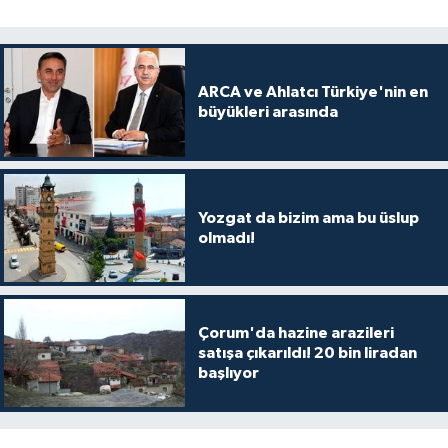
ARCA ve Ahlatcı Türkiye'nin en
büyükleri arasında
Yozgat da bizim ama bu üslup
olmadı!
Çorum'da hazine arazileri
satışa çıkarıldı! 20 bin liradan
başlıyor