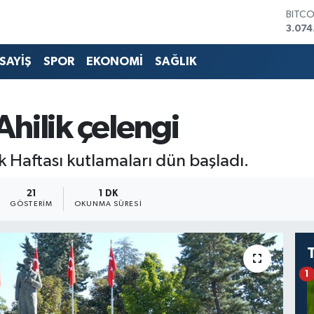
BITC
3.074
DOLA
47,5
SAYİŞ
SPOR
EKONOMİ
SAĞLIK
EURO
55,0
STERL
64,2
Ahilik çelengi
GRAM
6518.
BİST1
ik Haftası kutlamaları dün başladı.
13.76
21
1 DK
GÖSTERIM
OKUNMA SÜRESI
1