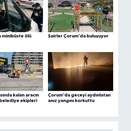
m minibüste ölü
Şairler Çorum’da buluşuyor
sında kalan aracın
Çorum’da geceyi aydınlatan
belediye ekipleri
anız yangını korkuttu