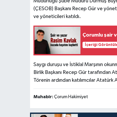
Müdürlüğü Şube Müdürü Durmuş Buyruk
(ÇESOB) Başkanı Recep Gür ve yöneti
ve yöneticileri katıldı.
Çorumlu şair 
İçeriği Görüntül
Saygı duruşu ve İstiklal Marşının oku
Birlik Başkanı Recep Gür tarafından At
Törenin ardından katılımcılar Atatürk 
Muhabir:
Çorum Hakimiyet