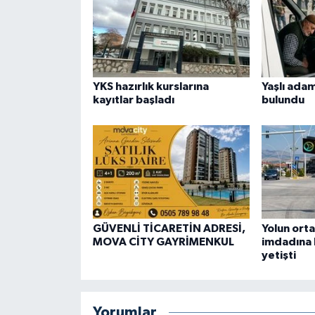
YKS hazırlık kurslarına
Yaşlı ada
kayıtlar başladı
bulundu
GÜVENLİ TİCARETİN ADRESİ,
Yolun orta
MOVA CİTY GAYRİMENKUL
imdadına 
yetişti
Yorumlar