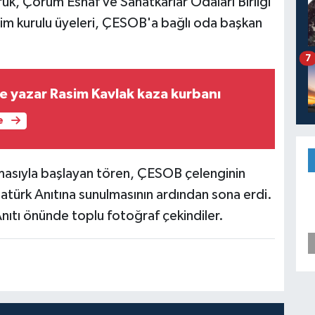
, Çorum Esnaf ve Sanatkârlar Odaları Birliği
m kurulu üyeleri, ÇESOB'a bağlı oda başkan
7
ve yazar Rasim Kavlak kaza kurbanı
e
nmasıyla başlayan tören, ÇESOB çelenginin
atürk Anıtına sunulmasının ardından sona erdi.
Anıtı önünde toplu fotoğraf çekindiler.