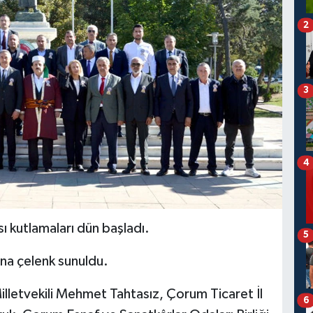
2
3
4
sı kutlamaları dün başladı.
5
ı'na çelenk sunuldu.
letvekili Mehmet Tahtasız, Çorum Ticaret İl
6