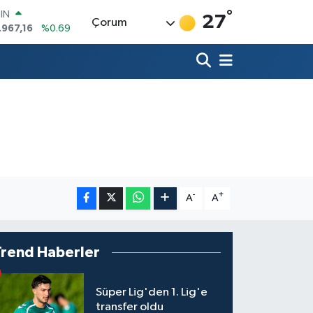
°
OIN
27
Çorum
.967,16
%0.69
R
986
%0.06
700
%0.1
İN
438
%0.21
 ALTIN
23
%0.39
00
8
%48
-
+
A
A
Trend Haberler
Süper Lig'den 1. Lig'e
transfer oldu