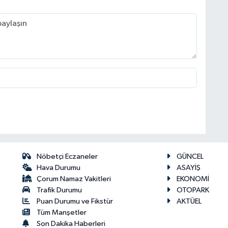
Nöbetçi Eczaneler
GÜNCEL
Hava Durumu
ASAYİŞ
Çorum Namaz Vakitleri
EKONOMİ
Trafik Durumu
OTOPARK
Puan Durumu ve Fikstür
AKTÜEL
Tüm Manşetler
Son Dakika Haberleri