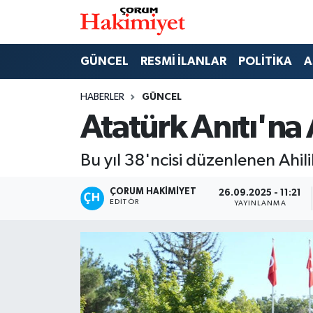
SPOR
Nöbetçi Eczaneler
GÜNCEL
RESMİ İLANLAR
POLİTİKA
A
POLİTİKA
Hava Durumu
HABERLER
GÜNCEL
Atatürk Anıtı'na 
SAĞLIK
Çorum Namaz Vakitleri
Bu yıl 38'ncisi düzenlenen Ahil
ASAYİŞ
Trafik Durumu
ÇORUM HAKIMIYET
26.09.2025 - 11:21
EKONOMİ
Süper Lig Puan Durumu ve Fikstür
EDITÖR
YAYINLANMA
GÜNCEL
Tüm Manşetler
AKTÜEL
Son Dakika Haberleri
EĞİTİM
Haber Arşivi