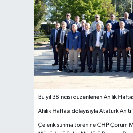
İLÇELER
OTOPARK
TEKNOLOJİ
Bu yıl 38'ncisi düzenlenen Ahilik Hafta
Ahilik Haftası dolayısıyla Atatürk Anıt
Çelenk sunma törenine CHP Çorum Mil