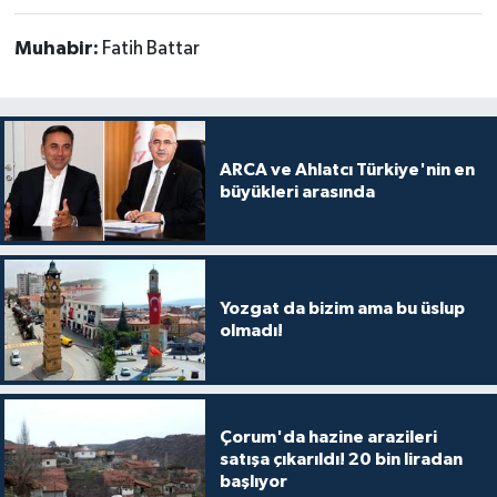
Muhabir:
Fatih Battar
ARCA ve Ahlatcı Türkiye'nin en
büyükleri arasında
Yozgat da bizim ama bu üslup
olmadı!
Çorum'da hazine arazileri
satışa çıkarıldı! 20 bin liradan
başlıyor