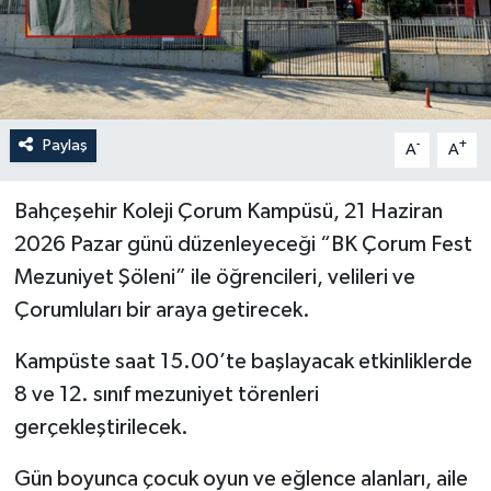
İLÇELER
OTOPARK
Paylaş
-
+
TEKNOLOJİ
A
A
Bahçeşehir Koleji Çorum Kampüsü, 21 Haziran
2026 Pazar günü düzenleyeceği “BK Çorum Fest
Mezuniyet Şöleni” ile öğrencileri, velileri ve
Çorumluları bir araya getirecek.
Kampüste saat 15.00’te başlayacak etkinliklerde
8 ve 12. sınıf mezuniyet törenleri
gerçekleştirilecek.
Gün boyunca çocuk oyun ve eğlence alanları, aile