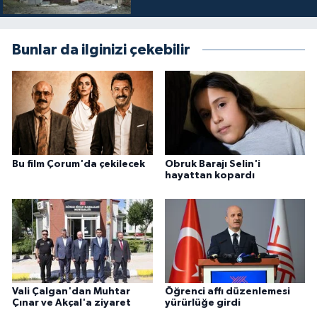
Bunlar da ilginizi çekebilir
Bu film Çorum'da çekilecek
Obruk Barajı Selin'i
hayattan kopardı
Vali Çalgan'dan Muhtar
Öğrenci affı düzenlemesi
Çınar ve Akçal'a ziyaret
yürürlüğe girdi