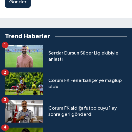
Gönder
Trend Haberler
1
Serdar Dursun Süper Lig ekibiyle
anlaştı
2
Çorum FK Fenerbahçe'ye mağlup
oldu
3
Çorum FK aldığı futbolcuyu 1 ay
sonra geri gönderdi
4