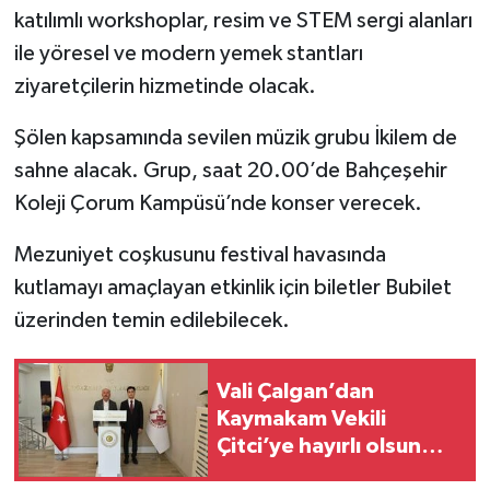
katılımlı workshoplar, resim ve STEM sergi alanları
ile yöresel ve modern yemek stantları
ziyaretçilerin hizmetinde olacak.
Şölen kapsamında sevilen müzik grubu İkilem de
sahne alacak. Grup, saat 20.00’de Bahçeşehir
Koleji Çorum Kampüsü’nde konser verecek.
Mezuniyet coşkusunu festival havasında
kutlamayı amaçlayan etkinlik için biletler Bubilet
üzerinden temin edilebilecek.
Vali Çalgan’dan
Kaymakam Vekili
Çitci’ye hayırlı olsun
ziyareti