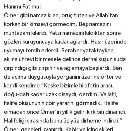
Hanımı Fatıma:
Ömer gibi namaz kılan, oruç tutan ve Allah’tan
korkan bir kimseyi görmedim. Beş namazını
muntazam kılardı. Yatsı namazını kıldıktan sonra
gözleri kuruyuncaya kadar ağlardı. Hasır üzerinde
uyumayı tercih ederdi. Beraber yataktayken
aklına uhrevi bir mesele gelince derhal kuşun suda
çırpındığı gibi çırpınır ve ağlamaya başlardı. Ben
de acıma duygusuyla yorganını üzerine örter ve
kendi kendime “Keşke bizimle hilafetin arası,
doğu-batı kadar uzak olsaydı, derdim. Vallahi,
halife oluşunun hiçbir yararını görmedik. Halife
olmadan önce Ömer’in yıllık geliri kırk bin dinar idi.
Halifeliği sırasında bunu üç yüz dirheme indirdi.”
Ömer, geceleri uyanırdı. Kabir ve içindekileri