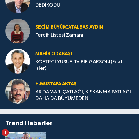
DEDİKODU
SEÇIM BÜYÜKÇATALBAŞ AYDIN
Tercih Listesi Zamanı
MAHIR ODABAŞI
KÖFTECİ YUSUF'TA BİR GARSON (Fuat
İşler)
H.MUS­TA­FA AK­TAŞ
AR DAMARI ÇATLAĞI, KISKANMA PATLAĞI
DAHA DA BÜYÜMEDEN
Trend Haberler
1