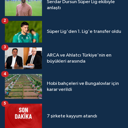
Serdar Dursun Süper Lig ekibiyle
anlaştı
2
Süper Lig'den 1. Lig'e transfer oldu
3
ARCA ve Ahlatcı Türkiye'nin en
büyükleri arasında
4
Hobi bahçeleri ve Bungalovlar için
karar verildi
5
7 şirkete kayyum atandı