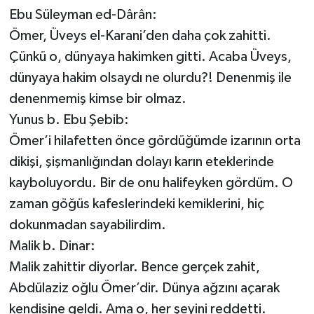
Ebu Süleyman ed-Dârân:
İLÇELER
Ömer, Üveys el-Karani’den daha çok zahitti.
Çünkü o, dünyaya hakimken gitti. Acaba Üveys,
OTOPARK
dünyaya hakim olsaydı ne olurdu?! Denenmiş ile
TEKNOLOJİ
denenmemiş kimse bir olmaz.
Yunus b. Ebu Şebib:
Ömer’i hilafetten önce gördüğümde izarının orta
dikişi, şişmanlığından dolayı karın eteklerinde
kayboluyordu. Bir de onu halifeyken gördüm. O
zaman göğüs kafeslerindeki kemiklerini, hiç
dokunmadan sayabilirdim.
Malik b. Dinar:
Malik zahittir diyorlar. Bence gerçek zahit,
Abdülaziz oğlu Ömer’dir. Dünya ağzını açarak
kendisine geldi. Ama o, her şeyini reddetti.