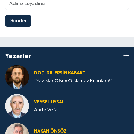
Gönder
Yazarlar
DOÇ. DR. ERSIN KABAKCI
“Yazıklar Olsun O Namaz Kılanlara!”
VEYSEL UYSAL
Ahde Vefa
HA­KAN ÖN­SÖZ