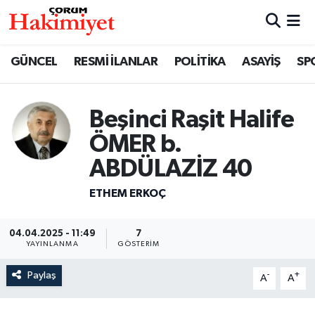
SPOR
Nöbetçi Eczaneler
GÜNCEL
RESMİ İLANLAR
POLİTİKA
ASAYİŞ
SP
POLİTİKA
Hava Durumu
Beşinci Raşit Halife
SAĞLIK
Çorum Namaz Vakitleri
ÖMER b.
ASAYİŞ
Trafik Durumu
ABDÜLAZİZ 40
ETHEM ERKOÇ
EKONOMİ
Süper Lig Puan Durumu ve Fikstür
GÜNCEL
Tüm Manşetler
04.04.2025 - 11:49
7
YAYINLANMA
GÖSTERIM
AKTÜEL
Son Dakika Haberleri
Paylaş
-
+
A
A
EĞİTİM
Haber Arşivi