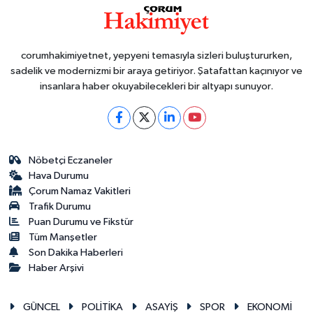
corumhakimiyetnet, yepyeni temasıyla sizleri buluştururken,
sadelik ve modernizmi bir araya getiriyor. Şatafattan kaçınıyor ve
insanlara haber okuyabilecekleri bir altyapı sunuyor.
Nöbetçi Eczaneler
Hava Durumu
Çorum Namaz Vakitleri
Trafik Durumu
Puan Durumu ve Fikstür
Tüm Manşetler
Son Dakika Haberleri
Haber Arşivi
GÜNCEL
POLİTİKA
ASAYİŞ
SPOR
EKONOMİ