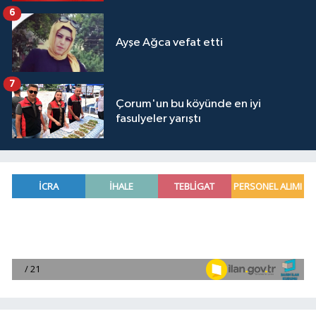
6
Ayşe Ağca vefat etti
7
Çorum'un bu köyünde en iyi
fasulyeler yarıştı