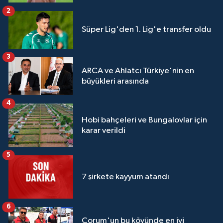
2
Süper Lig'den 1. Lig'e transfer oldu
3
ARCA ve Ahlatcı Türkiye'nin en
büyükleri arasında
4
Hobi bahçeleri ve Bungalovlar için
karar verildi
5
7 şirkete kayyum atandı
6
Çorum'un bu köyünde en iyi