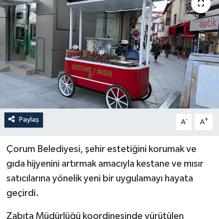
İLÇELER
OTOPARK
TEKNOLOJİ
Paylaş
-
+
A
A
Çorum Belediyesi, şehir estetiğini korumak ve
gıda hijyenini artırmak amacıyla kestane ve mısır
satıcılarına yönelik yeni bir uygulamayı hayata
geçirdi.
Zabıta Müdürlüğü koordinesinde yürütülen