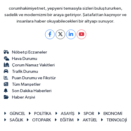
corumhakimiyetnet, yepyeni temasıyla sizleri buluştururken,
sadelik ve modernizmi bir araya getiriyor. Şatafattan kaçınıyor ve
insanlara haber okuyabilecekleri bir altyapı sunuyor.
Nöbetçi Eczaneler
Hava Durumu
Çorum Namaz Vakitleri
Trafik Durumu
Puan Durumu ve Fikstür
Tüm Manşetler
Son Dakika Haberleri
Haber Arşivi
GÜNCEL
POLİTİKA
ASAYİŞ
SPOR
EKONOMİ
SAĞLIK
OTOPARK
EĞİTİM
AKTÜEL
TEKNOLOJİ