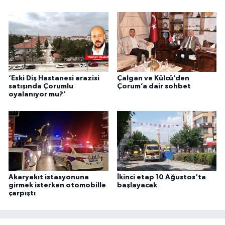
‘Eski Diş Hastanesi arazisi
Çalgan ve Külcü’den
satışında Çorumlu
Çorum’a dair sohbet
oyalanıyor mu?'
Akaryakıt istasyonuna
İkinci etap 10 Ağustos'ta
girmek isterken otomobille
başlayacak
çarpıştı