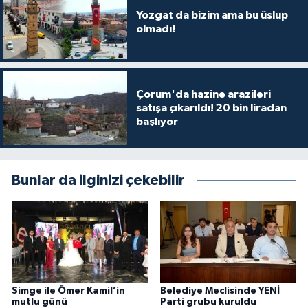
Yozgat da bizim ama bu üslup
olmadı!
Çorum'da hazine arazileri
satışa çıkarıldı! 20 bin liradan
başlıyor
Bunlar da ilginizi çekebilir
Simge ile Ömer Kamil’in
Belediye Meclisinde YENİ
mutlu günü
Parti grubu kuruldu