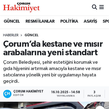
SPOR
Nöbetçi Eczaneler
GÜNCEL
RESMİ İLANLAR
POLİTİKA
ASAYİŞ
SP
POLİTİKA
Hava Durumu
HABERLER
GÜNCEL
Çorum’da kestane ve mısır
SAĞLIK
Çorum Namaz Vakitleri
arabalarına yeni standart
ASAYİŞ
Trafik Durumu
Çorum Belediyesi, şehir estetiğini korumak ve
EKONOMİ
Süper Lig Puan Durumu ve Fikstür
gıda hijyenini artırmak amacıyla kestane ve mısır
satıcılarına yönelik yeni bir uygulamayı hayata
GÜNCEL
Tüm Manşetler
geçirdi.
ÇORUM HAKIMIYET
16.10.2025 - 14:58
3
AKTÜEL
Son Dakika Haberleri
EDITÖR
YAYINLANMA
PAYLAŞIM
EĞİTİM
Haber Arşivi