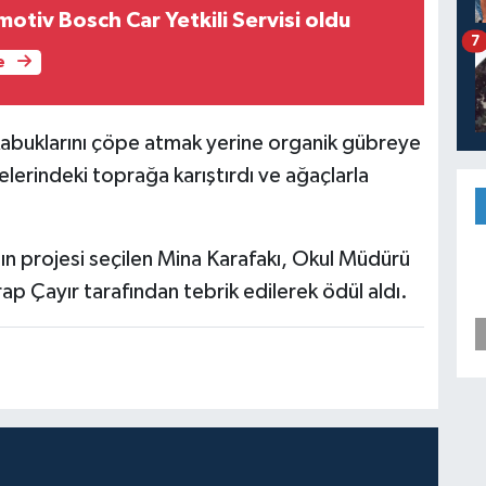
tiv Bosch Car Yetkili Servisi oldu
7
e
abuklarını çöpe atmak yerine organik gübreye
erindeki toprağa karıştırdı ve ağaçlarla
nın projesi seçilen Mina Karafakı, Okul Müdürü
p Çayır tarafından tebrik edilerek ödül aldı.