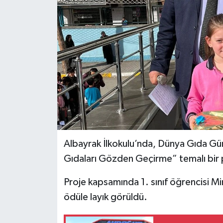
İLÇELER
OTOPARK
TEKNOLOJİ
Albayrak İlkokulu’nda, Dünya Gıda Gü
Gıdaları Gözden Geçirme” temalı bir pr
Proje kapsamında 1. sınıf öğrencisi M
ödüle layık görüldü.