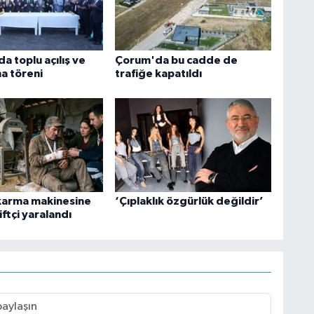
a toplu açılış ve
Çorum'da bu cadde de
a töreni
trafiğe kapatıldı
 karma makinesine
‘Çıplaklık özgürlük değildir’
iftçi yaralandı