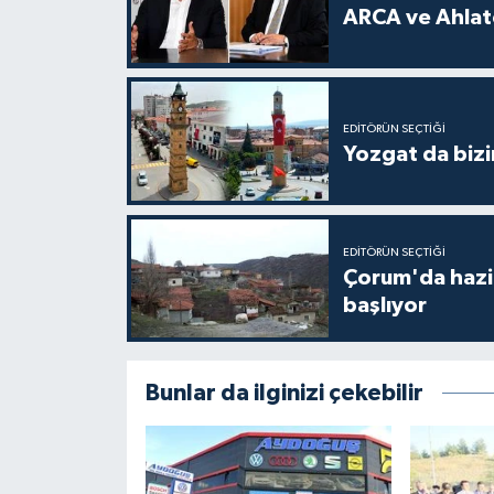
ARCA ve Ahlatc
EDITÖRÜN SEÇTIĞI
Yozgat da bizi
EDITÖRÜN SEÇTIĞI
Çorum'da hazine
başlıyor
Bunlar da ilginizi çekebilir