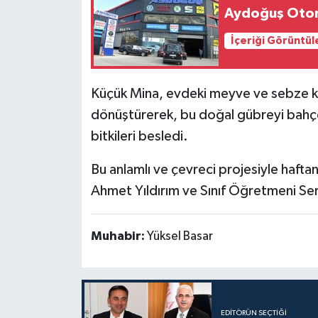
Aydoğuş Otomo
İçeriği Görüntül
Küçük Mina, evdeki meyve ve sebze k
dönüştürerek, bu doğal gübreyi bahçel
bitkileri besledi.
Bu anlamlı ve çevreci projesiyle hafta
Ahmet Yıldırım ve Sınıf Öğretmeni Sera
Muhabir:
Yüksel Basar
EDITÖRÜN SEÇTIĞI