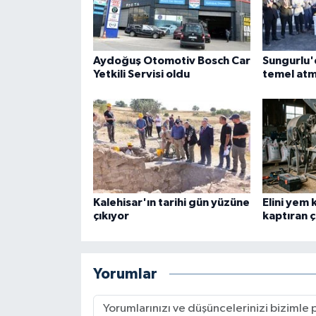
Aydoğuş Otomotiv Bosch Car
Sungurlu'd
Yetkili Servisi oldu
temel atm
Kalehisar'ın tarihi gün yüzüne
Elini yem
çıkıyor
kaptıran ç
Yorumlar