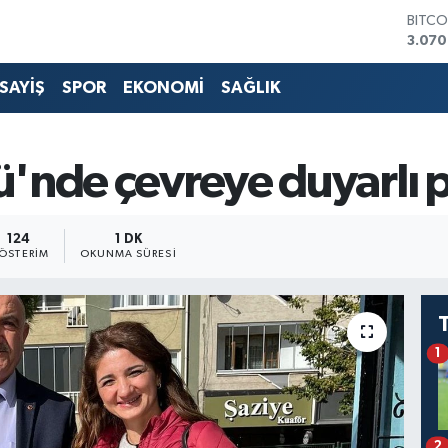
BITCO
3.070
DOLA
47,7
SAYİŞ
SPOR
EKONOMİ
SAĞLIK
EURO
55,0
STERL
64,18
'nde çevreye duyarlı p
GRAM
6574.
BİST1
124
1 DK
13.88
ÖSTERIM
OKUNMA SÜRESI
1
2