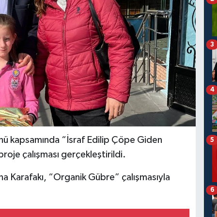
3
4
nü kapsamında “İsraf Edilip Çöpe Giden
5
oje çalışması gerçekleştirildi.
ina Karafakı, “Organik Gübre” çalışmasıyla
6