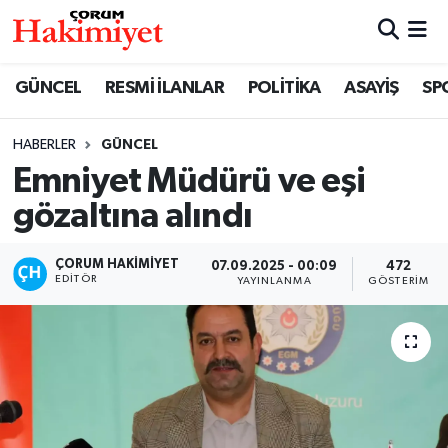
SPOR
Nöbetçi Eczaneler
GÜNCEL
RESMİ İLANLAR
POLİTİKA
ASAYİŞ
SP
POLİTİKA
Hava Durumu
HABERLER
GÜNCEL
Emniyet Müdürü ve eşi
SAĞLIK
Çorum Namaz Vakitleri
gözaltına alındı
ASAYİŞ
Trafik Durumu
ÇORUM HAKIMIYET
07.09.2025 - 00:09
472
EKONOMİ
Süper Lig Puan Durumu ve Fikstür
EDITÖR
YAYINLANMA
GÖSTERIM
GÜNCEL
Tüm Manşetler
AKTÜEL
Son Dakika Haberleri
EĞİTİM
Haber Arşivi