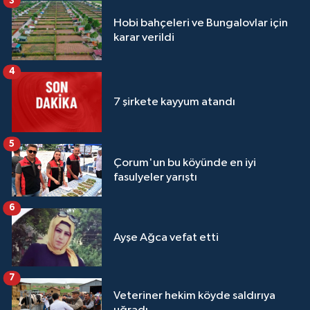
3
Hobi bahçeleri ve Bungalovlar için
karar verildi
4
7 şirkete kayyum atandı
5
Çorum'un bu köyünde en iyi
fasulyeler yarıştı
6
Ayşe Ağca vefat etti
7
Veteriner hekim köyde saldırıya