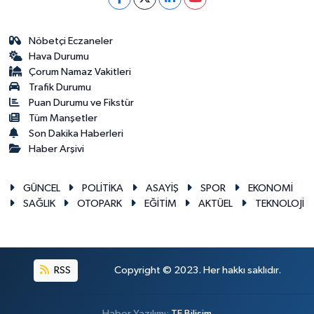
Nöbetçi Eczaneler
Hava Durumu
Çorum Namaz Vakitleri
Trafik Durumu
Puan Durumu ve Fikstür
Tüm Manşetler
Son Dakika Haberleri
Haber Arşivi
GÜNCEL
POLİTİKA
ASAYİŞ
SPOR
EKONOMİ
SAĞLIK
OTOPARK
EĞİTİM
AKTÜEL
TEKNOLOJİ
RSS
Copyright © 2023. Her hakkı saklıdır.
Haber Yazılımı:
TE Bilişim