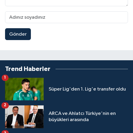
Gönder
Trend Haberler
1
Süper Lig'den 1. Lig'e transfer oldu
2
ARCA ve Ahlatcı Türkiye'nin en
büyükleri arasında