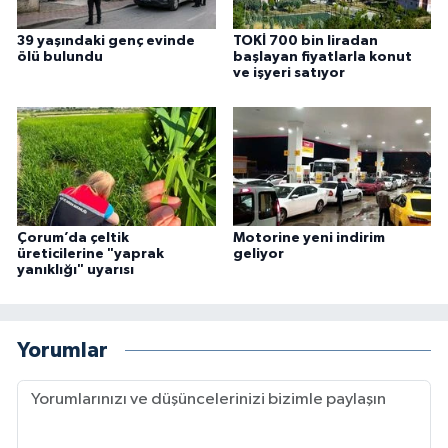
39 yaşındaki genç evinde
TOKİ 700 bin liradan
ölü bulundu
başlayan fiyatlarla konut
ve işyeri satıyor
Çorum’da çeltik
Motorine yeni indirim
üreticilerine "yaprak
geliyor
yanıklığı" uyarısı
Yorumlar