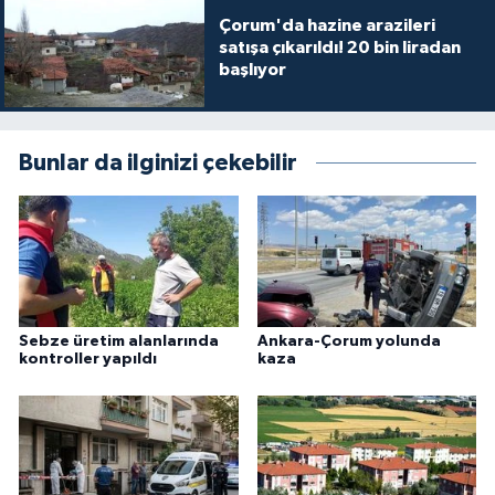
Çorum'da hazine arazileri
satışa çıkarıldı! 20 bin liradan
başlıyor
Bunlar da ilginizi çekebilir
Sebze üretim alanlarında
Ankara-Çorum yolunda
kontroller yapıldı
kaza