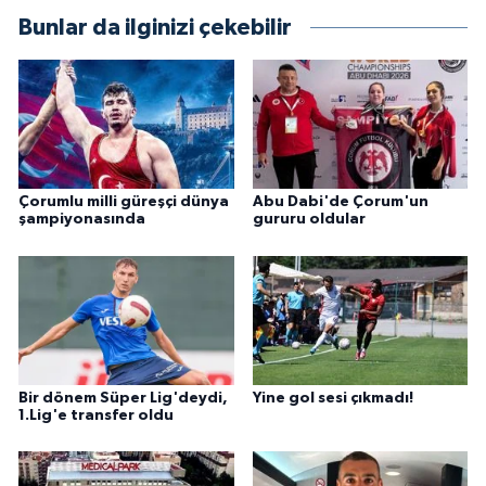
Bunlar da ilginizi çekebilir
Çorumlu milli güreşçi dünya
Abu Dabi'de Çorum'un
şampiyonasında
gururu oldular
Bir dönem Süper Lig'deydi,
Yine gol sesi çıkmadı!
1.Lig'e transfer oldu