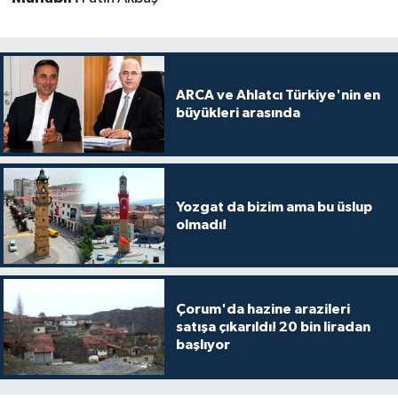
ARCA ve Ahlatcı Türkiye'nin en
büyükleri arasında
Yozgat da bizim ama bu üslup
olmadı!
Çorum'da hazine arazileri
satışa çıkarıldı! 20 bin liradan
başlıyor