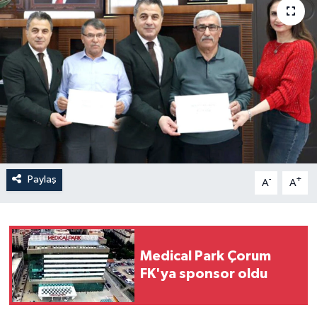
İLÇELER
OTOPARK
TEKNOLOJİ
Paylaş
-
+
A
A
Medical Park Çorum
FK'ya sponsor oldu