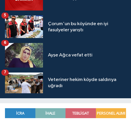
5
Çorum'un bu köyünde en iyi
fasulyeler yarıştı
6
Ayşe Ağca vefat etti
7
Veteriner hekim köyde saldırıya
uğradı