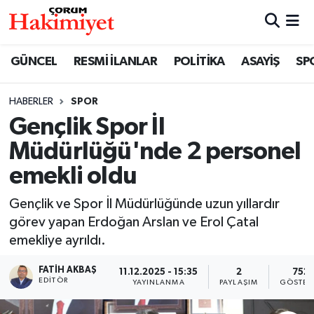
SPOR
Nöbetçi Eczaneler
GÜNCEL
RESMİ İLANLAR
POLİTİKA
ASAYİŞ
SP
POLİTİKA
Hava Durumu
HABERLER
SPOR
Gençlik Spor İl
SAĞLIK
Çorum Namaz Vakitleri
Müdürlüğü'nde 2 personel
ASAYİŞ
Trafik Durumu
emekli oldu
EKONOMİ
Süper Lig Puan Durumu ve Fikstür
Gençlik ve Spor İl Müdürlüğünde uzun yıllardır
görev yapan Erdoğan Arslan ve Erol Çatal
GÜNCEL
Tüm Manşetler
emekliye ayrıldı.
AKTÜEL
Son Dakika Haberleri
FATIH AKBAŞ
11.12.2025 - 15:35
2
752
EDITÖR
YAYINLANMA
PAYLAŞIM
GÖSTER
EĞİTİM
Haber Arşivi