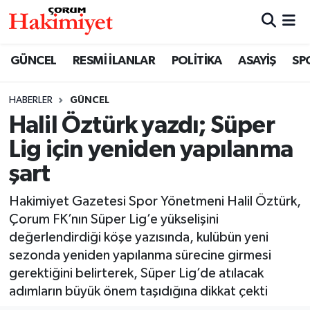
SPOR
Nöbetçi Eczaneler
GÜNCEL
RESMİ İLANLAR
POLİTİKA
ASAYİŞ
SP
POLİTİKA
Hava Durumu
HABERLER
GÜNCEL
Halil Öztürk yazdı; Süper
SAĞLIK
Çorum Namaz Vakitleri
Lig için yeniden yapılanma
ASAYİŞ
Trafik Durumu
şart
EKONOMİ
Süper Lig Puan Durumu ve Fikstür
Hakimiyet Gazetesi Spor Yönetmeni Halil Öztürk,
Çorum FK’nın Süper Lig’e yükselişini
GÜNCEL
Tüm Manşetler
değerlendirdiği köşe yazısında, kulübün yeni
sezonda yeniden yapılanma sürecine girmesi
AKTÜEL
Son Dakika Haberleri
gerektiğini belirterek, Süper Lig’de atılacak
adımların büyük önem taşıdığına dikkat çekti
EĞİTİM
Haber Arşivi