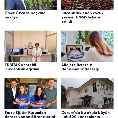
Ömer Özçatalbaş dua
Suça sürüklenen çocuk
bekliyor
yasası TBMM'de kabul
edildi
TÜBİTAK destekli
Ailelere ücretsiz
mikotoksin eğitimi
danışmanlık desteği
Sınav Eğitim Kurumları
Çorum'da bu okula büyük
derece yapan öğrencilerini
ilgi: 400 kontenjanın