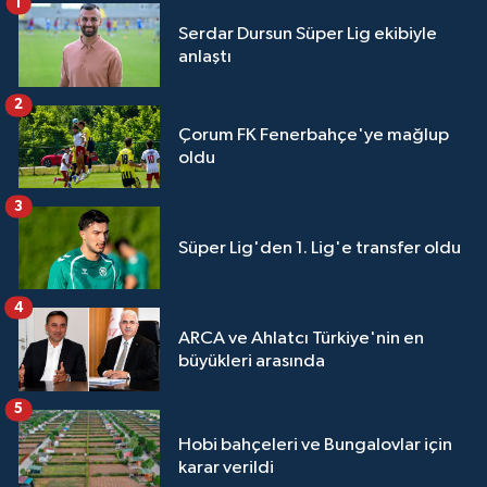
1
Serdar Dursun Süper Lig ekibiyle
anlaştı
2
Çorum FK Fenerbahçe'ye mağlup
oldu
3
Süper Lig'den 1. Lig'e transfer oldu
4
ARCA ve Ahlatcı Türkiye'nin en
büyükleri arasında
5
Hobi bahçeleri ve Bungalovlar için
karar verildi