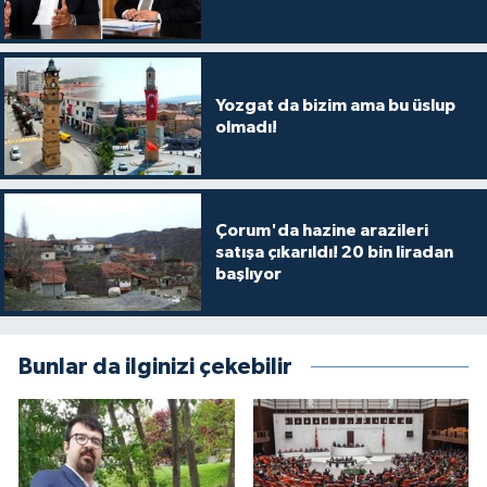
Yozgat da bizim ama bu üslup
olmadı!
Çorum'da hazine arazileri
satışa çıkarıldı! 20 bin liradan
başlıyor
Bunlar da ilginizi çekebilir