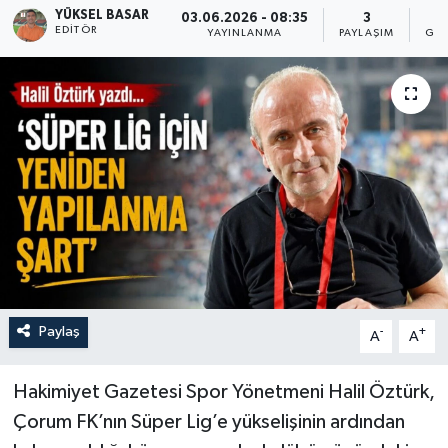
YÜKSEL BASAR
03.06.2026 - 08:35
3
EDITÖR
İLÇELER
YAYINLANMA
PAYLAŞIM
GÖS
OTOPARK
TEKNOLOJİ
Paylaş
-
+
A
A
Hakimiyet Gazetesi Spor Yönetmeni Halil Öztürk,
Çorum FK’nın Süper Lig’e yükselişinin ardından