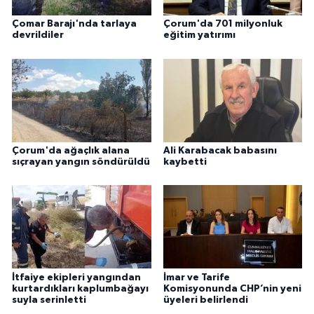
Çomar Barajı'nda tarlaya
Çorum'da 701 milyonluk
devrildiler
eğitim yatırımı
Çorum'da ağaçlık alana
Ali Karabacak babasını
sıçrayan yangın söndürüldü
kaybetti
İtfaiye ekipleri yangından
İmar ve Tarife
kurtardıkları kaplumbağayı
Komisyonunda CHP’nin yeni
suyla serinletti
üyeleri belirlendi