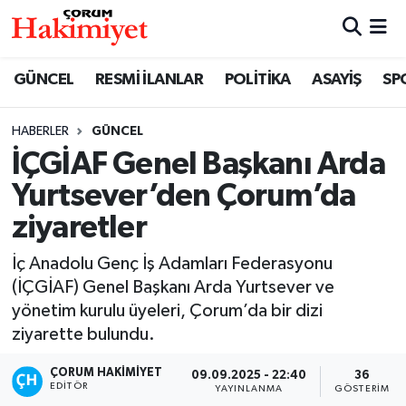
SPOR
Nöbetçi Eczaneler
GÜNCEL
RESMİ İLANLAR
POLİTİKA
ASAYİŞ
SP
POLİTİKA
Hava Durumu
HABERLER
GÜNCEL
İÇGİAF Genel Başkanı Arda
SAĞLIK
Çorum Namaz Vakitleri
Yurtsever’den Çorum’da
ASAYİŞ
Trafik Durumu
ziyaretler
EKONOMİ
Süper Lig Puan Durumu ve Fikstür
İç Anadolu Genç İş Adamları Federasyonu
(İÇGİAF) Genel Başkanı Arda Yurtsever ve
GÜNCEL
Tüm Manşetler
yönetim kurulu üyeleri, Çorum’da bir dizi
ziyarette bulundu.
AKTÜEL
Son Dakika Haberleri
ÇORUM HAKIMIYET
09.09.2025 - 22:40
36
EDITÖR
YAYINLANMA
GÖSTERIM
EĞİTİM
Haber Arşivi