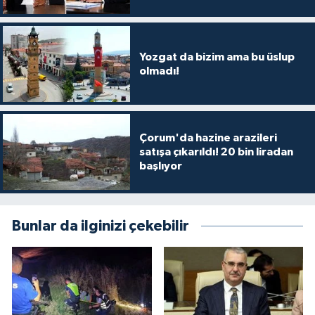
Yozgat da bizim ama bu üslup
olmadı!
Çorum'da hazine arazileri
satışa çıkarıldı! 20 bin liradan
başlıyor
Bunlar da ilginizi çekebilir