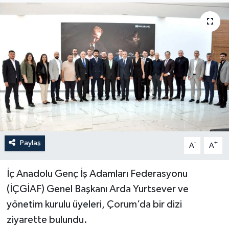
İLÇELER
OTOPARK
TEKNOLOJİ
Paylaş
-
+
A
A
İç Anadolu Genç İş Adamları Federasyonu
(İÇGİAF) Genel Başkanı Arda Yurtsever ve
yönetim kurulu üyeleri, Çorum’da bir dizi
ziyarette bulundu.