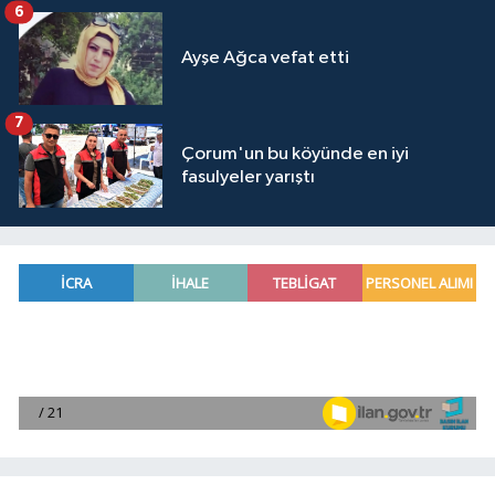
6
Ayşe Ağca vefat etti
7
Çorum'un bu köyünde en iyi
fasulyeler yarıştı