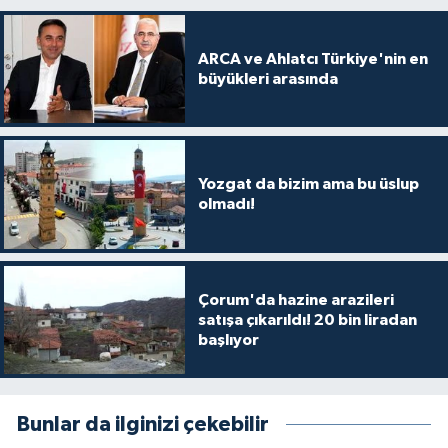
ARCA ve Ahlatcı Türkiye'nin en
büyükleri arasında
Yozgat da bizim ama bu üslup
olmadı!
Çorum'da hazine arazileri
satışa çıkarıldı! 20 bin liradan
başlıyor
Bunlar da ilginizi çekebilir