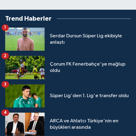
Trend Haberler
1
Serdar Dursun Süper Lig ekibiyle
anlaştı
2
Çorum FK Fenerbahçe'ye mağlup
oldu
3
Süper Lig'den 1. Lig'e transfer oldu
4
ARCA ve Ahlatcı Türkiye'nin en
büyükleri arasında