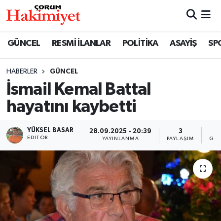
SPOR
Nöbetçi Eczaneler
GÜNCEL
RESMİ İLANLAR
POLİTİKA
ASAYİŞ
SP
POLİTİKA
Hava Durumu
HABERLER
GÜNCEL
İsmail Kemal Battal
SAĞLIK
Çorum Namaz Vakitleri
hayatını kaybetti
ASAYİŞ
Trafik Durumu
YÜKSEL BASAR
28.09.2025 - 20:39
3
1
EKONOMİ
Süper Lig Puan Durumu ve Fikstür
EDITÖR
YAYINLANMA
PAYLAŞIM
GÖS
GÜNCEL
Tüm Manşetler
AKTÜEL
Son Dakika Haberleri
EĞİTİM
Haber Arşivi