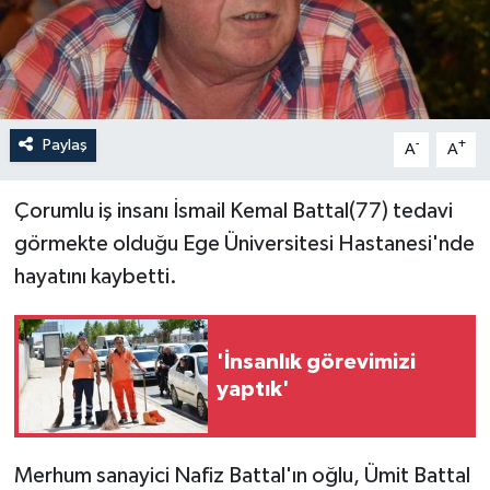
İLÇELER
OTOPARK
Paylaş
-
+
TEKNOLOJİ
A
A
Çorumlu iş insanı İsmail Kemal Battal(77) tedavi
görmekte olduğu Ege Üniversitesi Hastanesi'nde
hayatını kaybetti.
'İnsanlık görevimizi
yaptık'
Merhum sanayici Nafiz Battal'ın oğlu, Ümit Battal