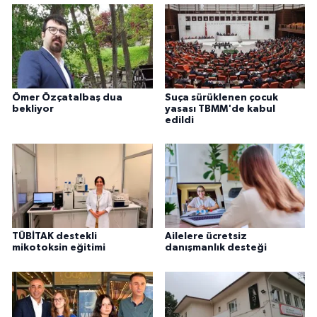
Ömer Özçatalbaş dua
Suça sürüklenen çocuk
bekliyor
yasası TBMM'de kabul
edildi
TÜBİTAK destekli
Ailelere ücretsiz
mikotoksin eğitimi
danışmanlık desteği