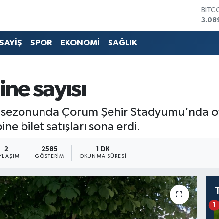
BITC
3.08
DOL
47,5
SAYİŞ
SPOR
EKONOMİ
SAĞLIK
EUR
55,0
STER
64,1
ine sayısı
GRAM
6527
BİST
sezonunda Çorum Şehir Stadyumu’nda oy
13.7
 bilet satışları sona erdi.
2
2585
1 DK
YLAŞIM
GÖSTERIM
OKUNMA SÜRESI
1