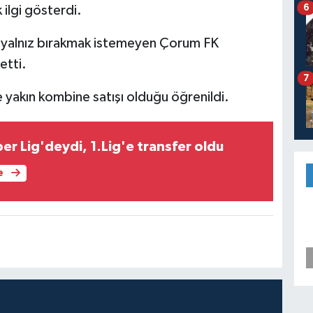
6
 ilgi gösterdi.
ı yalnız bırakmak istemeyen Çorum FK
etti.
7
e yakın kombine satışı olduğu öğrenildi.
r Lig'deydi, 1.Lig'e transfer oldu
e