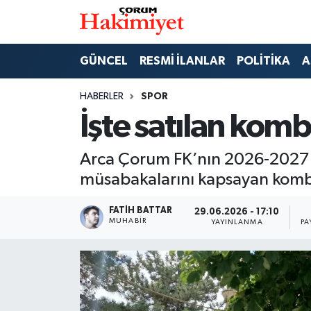
SPOR
Nöbetçi Eczaneler
GÜNCEL
RESMİ İLANLAR
POLİTİKA
A
POLİTİKA
Hava Durumu
HABERLER
SPOR
İşte satılan komb
SAĞLIK
Çorum Namaz Vakitleri
Arca Çorum FK’nın 2026-2027 
ASAYİŞ
Trafik Durumu
müsabakalarını kapsayan kombine
EKONOMİ
Süper Lig Puan Durumu ve Fikstür
FATIH BATTAR
29.06.2026 - 17:10
MUHABIR
YAYINLANMA
PA
GÜNCEL
Tüm Manşetler
AKTÜEL
Son Dakika Haberleri
EĞİTİM
Haber Arşivi