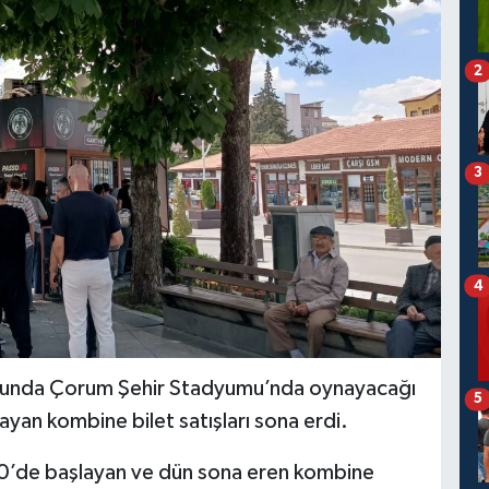
2
3
4
unda Çorum Şehir Stadyumu’nda oynayacağı
5
yan kombine bilet satışları sona erdi.
0’de başlayan ve dün sona eren kombine