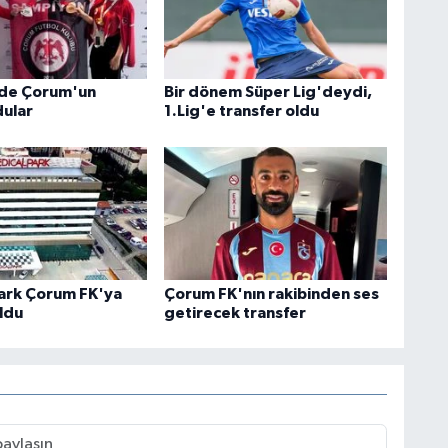
'de Çorum'un
Bir dönem Süper Lig'deydi,
dular
1.Lig'e transfer oldu
ark Çorum FK'ya
Çorum FK'nın rakibinden ses
ldu
getirecek transfer