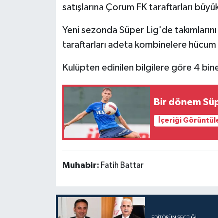
satışlarına Çorum FK taraftarları büyük
Yeni sezonda Süper Lig'de takımların
taraftarları adeta kombinelere hücum 
Kulüpten edinilen bilgilere göre 4 bin
Bir dönem Süpe
İçeriği Görüntül
Muhabir:
Fatih Battar
EDITÖRÜN SEÇTIĞI