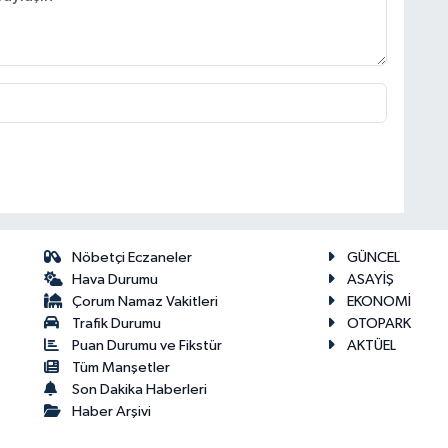
Nöbetçi Eczaneler
GÜNCEL
Hava Durumu
ASAYİŞ
Çorum Namaz Vakitleri
EKONOMİ
Trafik Durumu
OTOPARK
Puan Durumu ve Fikstür
AKTÜEL
Tüm Manşetler
Son Dakika Haberleri
Haber Arşivi