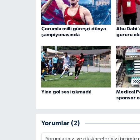
Çorumlu milli güreşçi dünya
Abu Dabi
şampiyonasında
gururu ol
Yine gol sesi çıkmadı!
Medical P
sponsor o
Yorumlar (2)