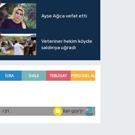
Ayşe Ağca vefat etti
Veteriner hekim köyde
saldırıya uğradı