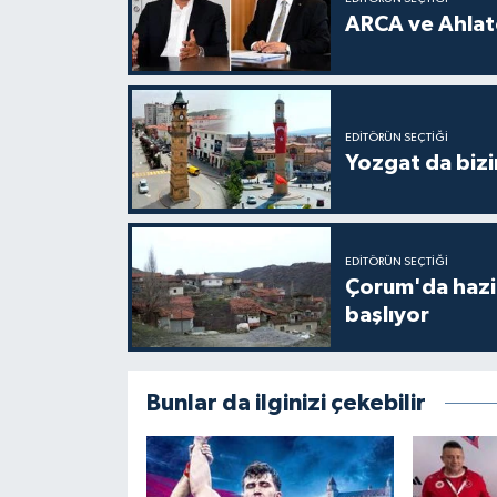
ARCA ve Ahlatc
EDITÖRÜN SEÇTIĞI
Yozgat da bizi
EDITÖRÜN SEÇTIĞI
Çorum'da hazine
başlıyor
Bunlar da ilginizi çekebilir