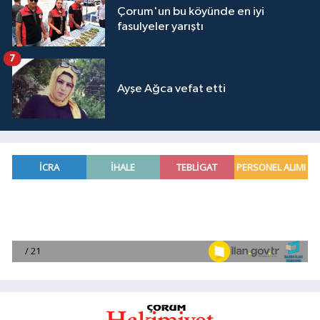
Çorum'un bu köyünde en iyi
fasulyeler yarıştı
7
Ayşe Ağca vefat etti