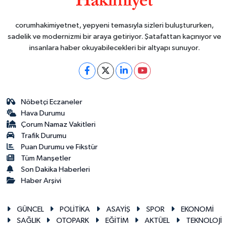
corumhakimiyetnet, yepyeni temasıyla sizleri buluştururken,
sadelik ve modernizmi bir araya getiriyor. Şatafattan kaçınıyor ve
insanlara haber okuyabilecekleri bir altyapı sunuyor.
Nöbetçi Eczaneler
Hava Durumu
Çorum Namaz Vakitleri
Trafik Durumu
Puan Durumu ve Fikstür
Tüm Manşetler
Son Dakika Haberleri
Haber Arşivi
GÜNCEL
POLİTİKA
ASAYİŞ
SPOR
EKONOMİ
SAĞLIK
OTOPARK
EĞİTİM
AKTÜEL
TEKNOLOJİ