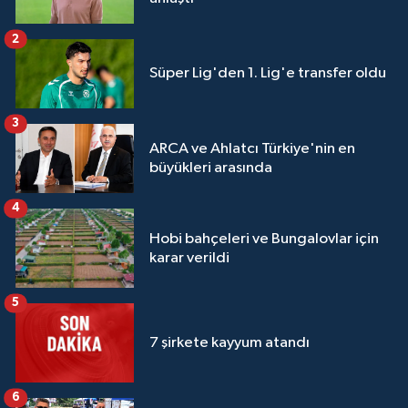
2
Süper Lig'den 1. Lig'e transfer oldu
3
ARCA ve Ahlatcı Türkiye'nin en
büyükleri arasında
4
Hobi bahçeleri ve Bungalovlar için
karar verildi
5
7 şirkete kayyum atandı
6