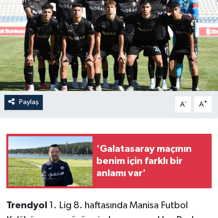
İLÇELER
OTOPARK
TEKNOLOJİ
Paylaş
-
+
A
A
'Galatasaray maçının
benim için farklı bir
anlamı var'
Trendyol
1. Lig 8. haftasında Manisa Futbol