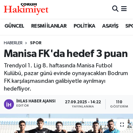
SPOR
Nöbetçi Eczaneler
GÜNCEL
RESMİ İLANLAR
POLİTİKA
ASAYİŞ
SP
POLİTİKA
Hava Durumu
HABERLER
SPOR
Manisa FK'da hedef 3 puan
SAĞLIK
Çorum Namaz Vakitleri
Trendyol 1. Lig 8. haftasında Manisa Futbol
ASAYİŞ
Trafik Durumu
Kulübü, pazar günü evinde oynayacakları Bodrum
FK karşılaşmasından galibiyetle ayrılmayı
EKONOMİ
Süper Lig Puan Durumu ve Fikstür
hedefliyor.
GÜNCEL
Tüm Manşetler
İHLAS HABER AJANSI
27.09.2025 - 14:22
110
EDITÖR
YAYINLANMA
GÖSTERIM
AKTÜEL
Son Dakika Haberleri
EĞİTİM
Haber Arşivi