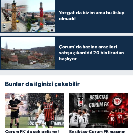
Yozgat da bizim ama bu üslup
olmadı!
Çorum'da hazine arazileri
satışa çıkarıldı! 20 bin liradan
başlıyor
Bunlar da ilginizi çekebilir
Çorum FK'da şok gelişme!
Beşiktaş-Çorum FK maçının