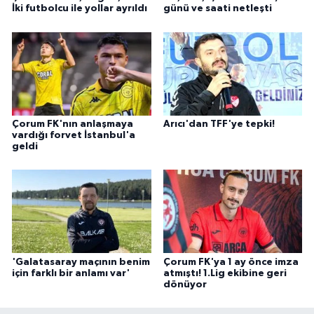
İki futbolcu ile yollar ayrıldı
günü ve saati netleşti
Çorum FK'nın anlaşmaya
Arıcı'dan TFF'ye tepki!
vardığı forvet İstanbul'a
geldi
'Galatasaray maçının benim
Çorum FK'ya 1 ay önce imza
için farklı bir anlamı var'
atmıştı! 1.Lig ekibine geri
dönüyor