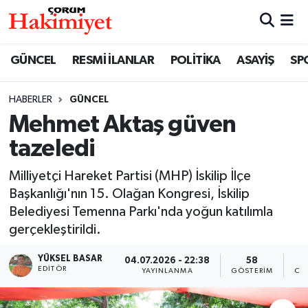
SPOR
Nöbetçi Eczaneler
GÜNCEL
RESMİ İLANLAR
POLİTİKA
ASAYİŞ
SP
POLİTİKA
Hava Durumu
HABERLER
GÜNCEL
Mehmet Aktaş güven
SAĞLIK
Çorum Namaz Vakitleri
tazeledi
ASAYİŞ
Trafik Durumu
Milliyetçi Hareket Partisi (MHP) İskilip İlçe
EKONOMİ
Süper Lig Puan Durumu ve Fikstür
Başkanlığı'nın 15. Olağan Kongresi, İskilip
Belediyesi Temenna Parkı'nda yoğun katılımla
GÜNCEL
Tüm Manşetler
gerçekleştirildi.
YÜKSEL BASAR
04.07.2026 - 22:38
58
AKTÜEL
Son Dakika Haberleri
EDITÖR
YAYINLANMA
GÖSTERIM
OK
EĞİTİM
Haber Arşivi