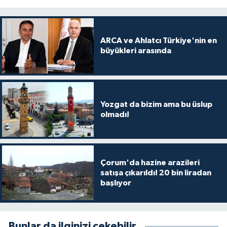
ARCA ve Ahlatcı Türkiye'nin en
büyükleri arasında
Yozgat da bizim ama bu üslup
olmadı!
Çorum'da hazine arazileri
satışa çıkarıldı! 20 bin liradan
başlıyor
Bunlar da ilginizi çekebilir