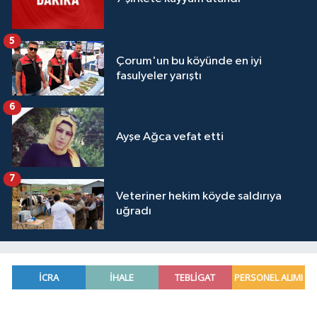
5
Çorum'un bu köyünde en iyi
fasulyeler yarıştı
6
Ayşe Ağca vefat etti
7
Veteriner hekim köyde saldırıya
uğradı