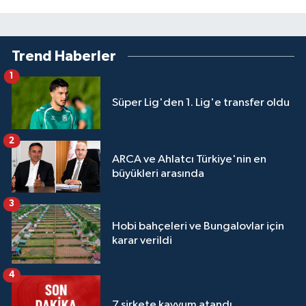
Trend Haberler
1
Süper Lig'den 1. Lig'e transfer oldu
2
ARCA ve Ahlatcı Türkiye'nin en
büyükleri arasında
3
Hobi bahçeleri ve Bungalovlar için
karar verildi
4
7 şirkete kayyum atandı