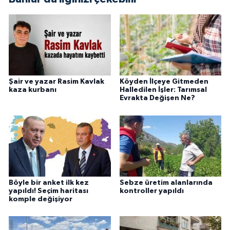
Şair ve yazar Rasim Kavlak
Köyden İlçeye Gitmeden
kaza kurbanı
Halledilen İşler: Tarımsal
Evrakta Değişen Ne?
Böyle bir anket ilk kez
Sebze üretim alanlarında
yapıldı! Seçim haritası
kontroller yapıldı
komple değişiyor