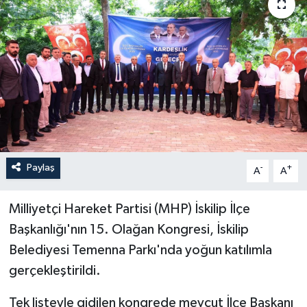
İLÇELER
OTOPARK
TEKNOLOJİ
Paylaş
-
+
A
A
Milliyetçi Hareket Partisi (MHP) İskilip İlçe
Başkanlığı'nın 15. Olağan Kongresi, İskilip
Belediyesi Temenna Parkı'nda yoğun katılımla
gerçekleştirildi.
Tek listeyle gidilen kongrede mevcut İlçe Başkanı