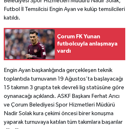
Belediyesi Spor Hizmetleri Müdürü Nadir Solak,
Futbol İl Temsilcisi Engin Ayan ve kulüp temsilcileri
katıldı.
Çorum FK Yunan
futbolcuyla anlaşmaya
vardı
Engin Ayan başkanlığında gerçekleşen teknik
toplantıda turnuvanın 19 Ağustos’ta başlayacağı
15 takımın 3 grupta tek devreli lig statüsüne göre
oynanacağı açıklandı. ASKF Başkanı Ferhat Arıcı
ve Çorum Belediyesi Spor Hizmetleri Müdürü
Nadir Solak kura çekimi öncesi birer konuşma
yaparak turnuvaya katılan tüm takımlara başarılar