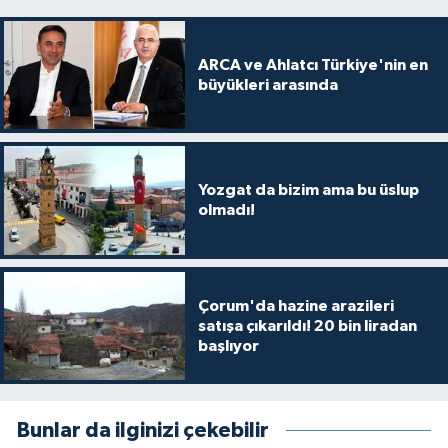
ARCA ve Ahlatcı Türkiye'nin en
büyükleri arasında
Yozgat da bizim ama bu üslup
olmadı!
Çorum'da hazine arazileri
satışa çıkarıldı! 20 bin liradan
başlıyor
Bunlar da ilginizi çekebilir