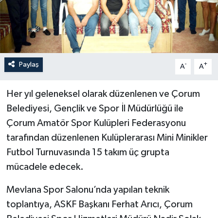
İLÇELER
OTOPARK
Paylaş
-
+
TEKNOLOJİ
A
A
Her yıl geleneksel olarak düzenlenen ve Çorum
Belediyesi, Gençlik ve Spor İl Müdürlüğü ile
Çorum Amatör Spor Kulüpleri Federasyonu
tarafından düzenlenen Kulüplerarası Mini Minikler
Futbol Turnuvasında 15 takım üç grupta
mücadele edecek.
Mevlana Spor Salonu’nda yapılan teknik
toplantıya, ASKF Başkanı Ferhat Arıcı, Çorum