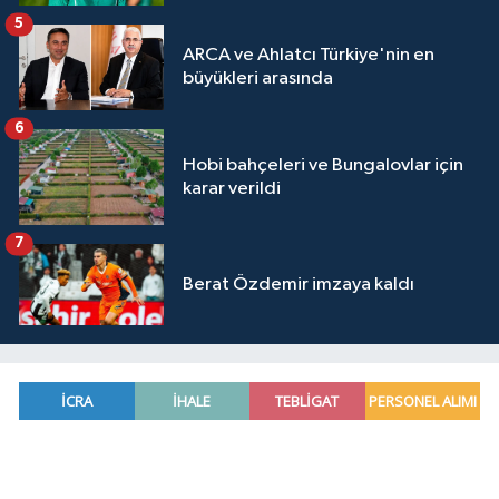
5
ARCA ve Ahlatcı Türkiye'nin en
büyükleri arasında
6
Hobi bahçeleri ve Bungalovlar için
karar verildi
7
Berat Özdemir imzaya kaldı