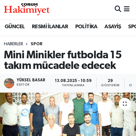
SPOR
Nöbetçi Eczaneler
GÜNCEL
RESMİ İLANLAR
POLİTİKA
ASAYİŞ
SP
POLİTİKA
Hava Durumu
HABERLER
SPOR
Mini Minikler futbolda 15
SAĞLIK
Çorum Namaz Vakitleri
takım mücadele edecek
ASAYİŞ
Trafik Durumu
YÜKSEL BASAR
13.08.2025 - 10:59
29
EKONOMİ
Süper Lig Puan Durumu ve Fikstür
EDITÖR
YAYINLANMA
GÖSTERIM
OKU
GÜNCEL
Tüm Manşetler
AKTÜEL
Son Dakika Haberleri
EĞİTİM
Haber Arşivi