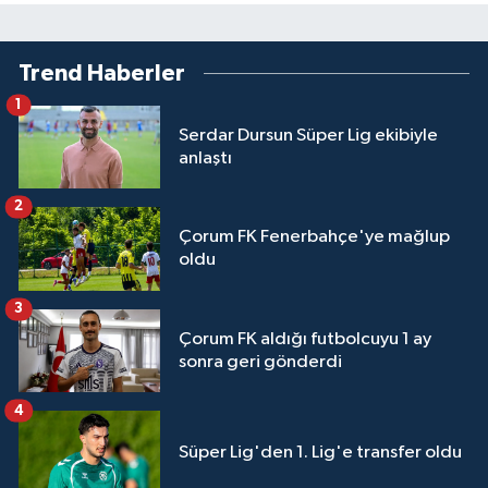
Trend Haberler
1
Serdar Dursun Süper Lig ekibiyle
anlaştı
2
Çorum FK Fenerbahçe'ye mağlup
oldu
3
Çorum FK aldığı futbolcuyu 1 ay
sonra geri gönderdi
4
Süper Lig'den 1. Lig'e transfer oldu