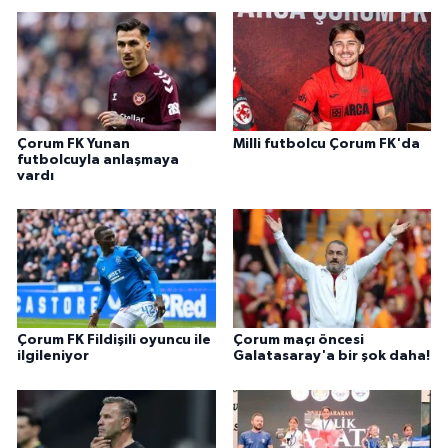
Çorum FK Yunan
Milli futbolcu Çorum FK'da
futbolcuyla anlaşmaya
vardı
Çorum FK Fildişili oyuncu ile
Çorum maçı öncesi
ilgileniyor
Galatasaray'a bir şok daha!