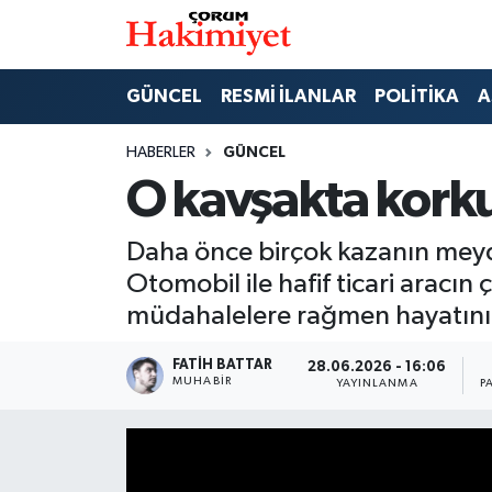
SPOR
Nöbetçi Eczaneler
GÜNCEL
RESMİ İLANLAR
POLİTİKA
A
POLİTİKA
Hava Durumu
HABERLER
GÜNCEL
O kavşakta korku
SAĞLIK
Çorum Namaz Vakitleri
Daha önce birçok kazanın meyda
ASAYİŞ
Trafik Durumu
Otomobil ile hafif ticari aracı
EKONOMİ
Süper Lig Puan Durumu ve Fikstür
müdahalelere rağmen hayatını 
GÜNCEL
Tüm Manşetler
FATIH BATTAR
28.06.2026 - 16:06
MUHABIR
YAYINLANMA
P
AKTÜEL
Son Dakika Haberleri
EĞİTİM
Haber Arşivi