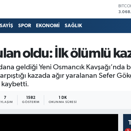
BITCO
3.068
DOLA
47,59
SAYİŞ
SPOR
EKONOMİ
SAĞLIK
EURO
55,13
STERL
64,25
lan oldu: İlk ölümlü ka
GRAM 
6518.
BİST1
na geldiği Yeni Osmancık Kavşağı’nda bu k
13.70
n çarpıştığı kazada ağır yaralanan Sefer G
kaybetti.
7
1582
1 DK
AYLAŞIM
GÖSTERIM
OKUNMA SÜRESI