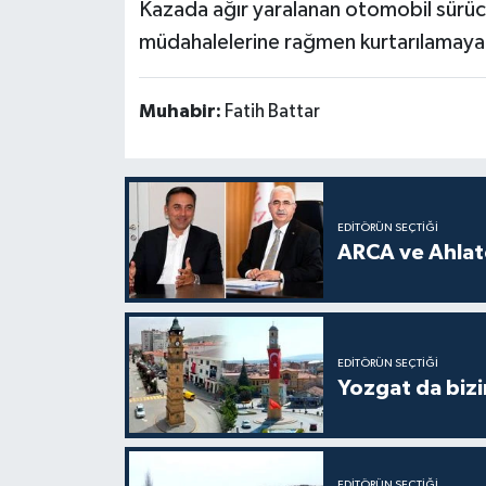
Kazada ağır yaralanan otomobil sürüc
müdahalelerine rağmen kurtarılamayar
Muhabir:
Fatih Battar
EDITÖRÜN SEÇTIĞI
ARCA ve Ahlatc
EDITÖRÜN SEÇTIĞI
Yozgat da bizi
EDITÖRÜN SEÇTIĞI