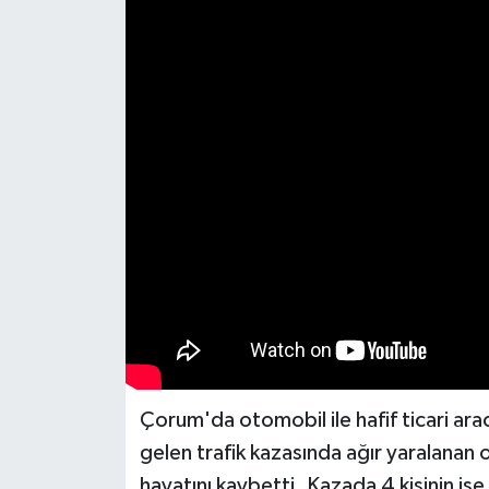
İLÇELER
OTOPARK
TEKNOLOJİ
Çorum'da otomobil ile hafif ticari a
gelen trafik kazasında ağır yaralanan 
hayatını kaybetti. Kazada 4 kişinin ise