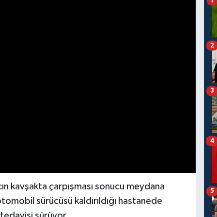
1
2
3
4
racın kavşakta çarpışması sonucu meydana
5
otomobil sürücüsü kaldırıldığı hastanede
 tedavisi sürüyor.