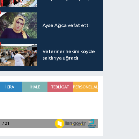
Ayşe Ağca vefat etti
Veteriner hekim köyde
saldırıya uğradı