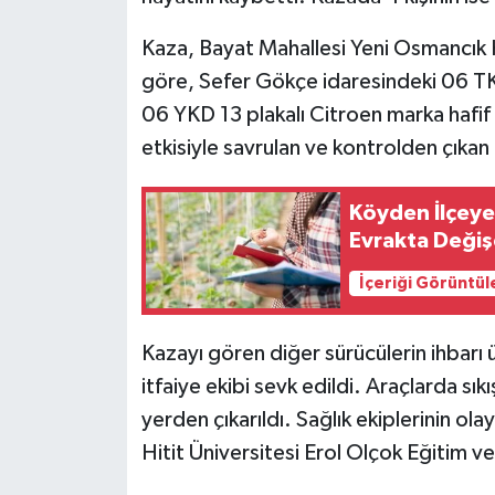
Kaza, Bayat Mahallesi Yeni Osmancık K
göre, Sefer Gökçe idaresindeki 06 TK
06 YKD 13 plakalı Citroen marka hafif 
etkisiyle savrulan ve kontrolden çıkan h
Köyden İlçeye 
Evrakta Deği
İçeriği Görüntül
Kazayı gören diğer sürücülerin ihbarı ü
itfaiye ekibi sevk edildi. Araçlarda sık
yerden çıkarıldı. Sağlık ekiplerinin ola
Hitit Üniversitesi Erol Olçok Eğitim ve