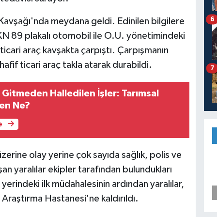
6
avşağı'nda meydana geldi. Edinilen bilgilere
N 89 plakalı otomobil ile O.U. yönetimindeki
ticari araç kavşakta çarpıştı. Çarpışmanın
afif ticari araç takla atarak durabildi.
7
Gitmeden Halledilen İşler: Tarımsal
şen Ne?
e
zerine olay yerine çok sayıda sağlık, polis ve
ışan yaralılar ekipler tarafından bulundukları
y yerindeki ilk müdahalesinin ardından yaralılar,
 Araştırma Hastanesi'ne kaldırıldı.