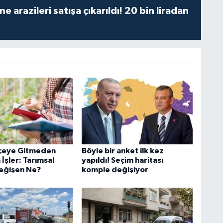
 arazileri satışa çıkarıldı! 20 bin liradan
lçeye Gitmeden
Böyle bir anket ilk kez
 İşler: Tarımsal
yapıldı! Seçim haritası
eğişen Ne?
komple değişiyor