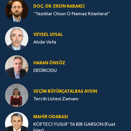
DOÇ. DR. ERSIN KABAKCI
“Yazıklar Olsun O Namaz Kılanlara!”
VEYSEL UYSAL
Ahde Vefa
HA­KAN ÖN­SÖZ
DEDİKODU
SEÇIM BÜYÜKÇATALBAŞ AYDIN
Tercih Listesi Zamanı
MAHIR ODABAŞI
KÖFTECİ YUSUF'TA BİR GARSON (Fuat
İşler)