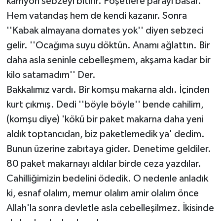
kamyon sebzeyi bitirir. Poşetlere parayı basar.
Hem vatandaş hem de kendi kazanır. Sonra
''Kabak almayana domates yok'' diyen sebzeci
gelir. ''Ocağıma suyu döktün. Anamı ağlattın. Bir
daha asla seninle cebelleşmem, akşama kadar bir
kilo satamadım'' Der.
Bakkalımız vardı. Bir komşu makarna aldı. İçinden
kurt çıkmış. Dedi ''böyle böyle'' bende cahilim,
(komşu diye) 'kökü bir paket makarna daha yeni
aldık toptancıdan, biz paketlemedik ya' dedim.
Bunun üzerine zabıtaya gider. Denetime geldiler.
80 paket makarnayı aldılar birde ceza yazdılar.
Cahilliğimizin bedelini ödedik. O nedenle anladık
ki, esnaf olalım, memur olalım amir olalım önce
Allah'la sonra devletle asla cebelleşilmez. İkisinde