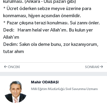
kurulması. (Ankara - Ulus pazarı gibi)
* Ücret öderken sebze meyve üzerine para
konmaması, hijyen açısından önemlidir.
* Pazar çıkışına terazi konulması. Sui zannı önler.
Dedi: Haram helal ver Allah'ım. Bu kulun yer
Allah'ım
Dedim: Sakın ola deme bunu, zor kazanıyorum,
tutar ahım
ÖNCEKI
SONRAKI
Mahir ODABAŞI
Mil­li Eği­tim Mü­dür­lü­ğü Si­vil Sa­vun­ma Uz­ma­nı