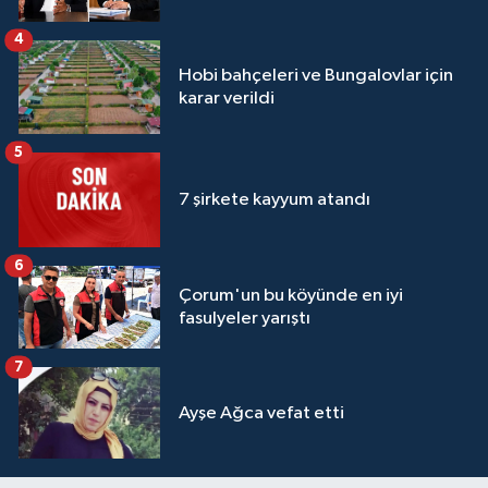
4
Hobi bahçeleri ve Bungalovlar için
karar verildi
5
7 şirkete kayyum atandı
6
Çorum'un bu köyünde en iyi
fasulyeler yarıştı
7
Ayşe Ağca vefat etti