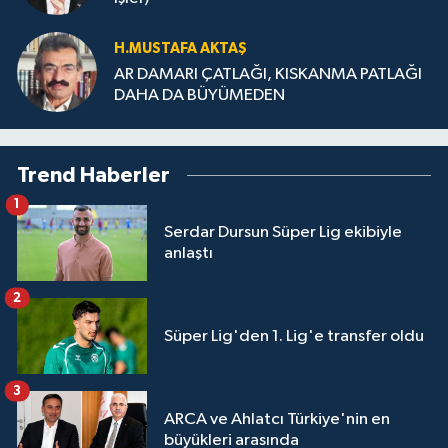
H.MUS­TA­FA AK­TAŞ
AR DAMARI ÇATLAĞI, KISKANMA PATLAĞI
DAHA DA BÜYÜMEDEN
Trend Haberler
1
Serdar Dursun Süper Lig ekibiyle
anlaştı
2
Süper Lig'den 1. Lig'e transfer oldu
3
ARCA ve Ahlatcı Türkiye'nin en
büyükleri arasında