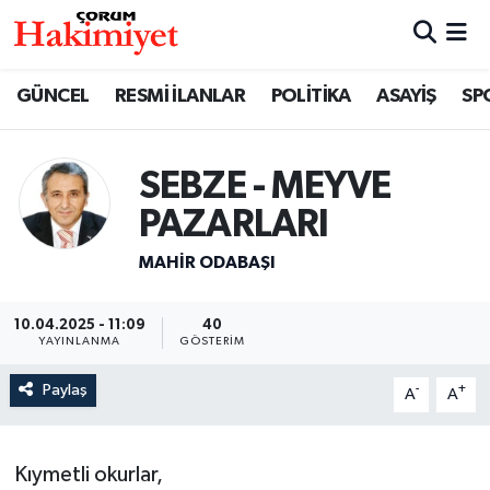
SPOR
Nöbetçi Eczaneler
GÜNCEL
RESMİ İLANLAR
POLİTİKA
ASAYİŞ
SP
POLİTİKA
Hava Durumu
SEBZE - MEYVE
SAĞLIK
Çorum Namaz Vakitleri
PAZARLARI
ASAYİŞ
Trafik Durumu
MAHIR ODABAŞI
EKONOMİ
Süper Lig Puan Durumu ve Fikstür
10.04.2025 - 11:09
40
YAYINLANMA
GÖSTERIM
GÜNCEL
Tüm Manşetler
Paylaş
-
+
A
A
AKTÜEL
Son Dakika Haberleri
Kıymetli okurlar,
EĞİTİM
Haber Arşivi