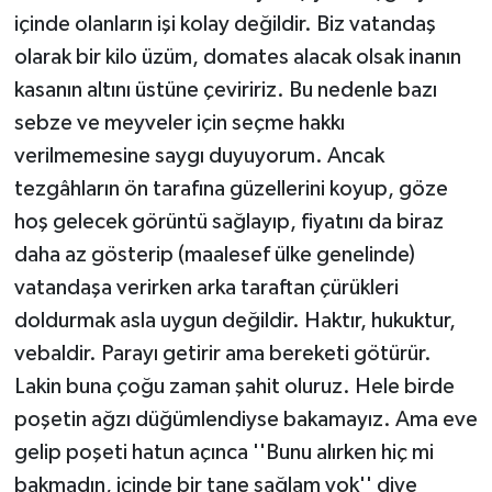
içinde olanların işi kolay değildir. Biz vatandaş
olarak bir kilo üzüm, domates alacak olsak inanın
kasanın altını üstüne çeviririz. Bu nedenle bazı
sebze ve meyveler için seçme hakkı
verilmemesine saygı duyuyorum. Ancak
tezgâhların ön tarafına güzellerini koyup, göze
hoş gelecek görüntü sağlayıp, fiyatını da biraz
daha az gösterip (maalesef ülke genelinde)
vatandaşa verirken arka taraftan çürükleri
doldurmak asla uygun değildir. Haktır, hukuktur,
vebaldir. Parayı getirir ama bereketi götürür.
Lakin buna çoğu zaman şahit oluruz. Hele birde
poşetin ağzı düğümlendiyse bakamayız. Ama eve
gelip poşeti hatun açınca ''Bunu alırken hiç mi
bakmadın, içinde bir tane sağlam yok'' diye