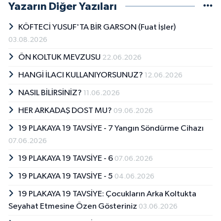
Yazarın Diğer Yazıları
KÖFTECİ YUSUF'TA BİR GARSON (Fuat İşler)
03.08.2026
ÖN KOLTUK MEVZUSU
22.06.2026
HANGİ İLACI KULLANIYORSUNUZ?
12.06.2026
NASIL BİLİRSİNİZ?
11.06.2026
HER ARKADAŞ DOST MU?
09.06.2026
19 PLAKAYA 19 TAVSİYE - 7 Yangın Söndürme Cihazı
07.06.2026
19 PLAKAYA 19 TAVSİYE - 6
07.06.2026
19 PLAKAYA 19 TAVSİYE - 5
04.06.2026
19 PLAKAYA 19 TAVSİYE: Çocukların Arka Koltukta
Seyahat Etmesine Özen Gösteriniz
03.06.2026