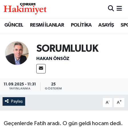
SPOR
Nöbetçi Eczaneler
GÜNCEL
RESMİ İLANLAR
POLİTİKA
ASAYİŞ
SP
POLİTİKA
Hava Durumu
SORUMLULUK
SAĞLIK
Çorum Namaz Vakitleri
HA­KAN ÖN­SÖZ
ASAYİŞ
Trafik Durumu
EKONOMİ
Süper Lig Puan Durumu ve Fikstür
11.09.2025 - 11:31
25
YAYINLANMA
GÖSTERIM
GÜNCEL
Tüm Manşetler
Paylaş
-
+
A
A
AKTÜEL
Son Dakika Haberleri
Geçenlerde Fatih aradı. O gün geldi hocam dedi.
EĞİTİM
Haber Arşivi