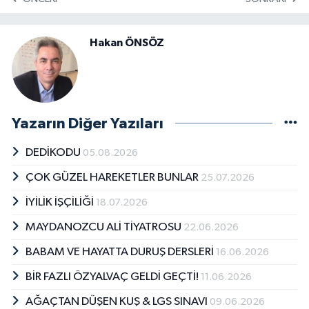
Ha­kan ÖN­SÖZ
Yazarın Diğer Yazıları
DEDİKODU
05.08.2026
ÇOK GÜZEL HAREKETLER BUNLAR
25.07.2026
İYİLİK İŞÇİLİĞİ
18.07.2026
MAYDANOZCU ALİ TİYATROSU
22.06.2026
BABAM VE HAYATTA DURUŞ DERSLERİ
16.06.2026
BİR FAZLI ÖZYALVAÇ GELDİ GEÇTİ!
11.06.2026
AĞAÇTAN DÜŞEN KUŞ & LGS SINAVI
09.06.2026