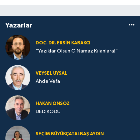
Yazarlar
DOÇ. DR. ERSIN KABAKCI
“Yazıklar Olsun O Namaz Kılanlara!”
VEYSEL UYSAL
Ahde Vefa
HA­KAN ÖN­SÖZ
DEDİKODU
SEÇIM BÜYÜKÇATALBAŞ AYDIN