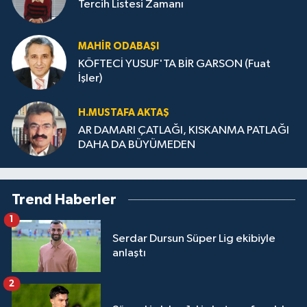
Tercih Listesi Zamanı
MAHIR ODABAŞI
KÖFTECİ YUSUF'TA BİR GARSON (Fuat
İşler)
H.MUS­TA­FA AK­TAŞ
AR DAMARI ÇATLAĞI, KISKANMA PATLAĞI
DAHA DA BÜYÜMEDEN
Trend Haberler
1
Serdar Dursun Süper Lig ekibiyle
anlaştı
2