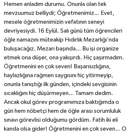
Hemen anladım durumu. Onunla olan tek
İLÇELER
mevzuumuz belliydi; Öğretmenimiz… Evet,
mesele öğretmenimizin vefatının seneyi
OTOPARK
devriyesiydi. 16 Eylül. Salı günü tüm öğrencileri
öğle namazını müteakip Hıdırlık Mezarlığı'nda
TEKNOLOJİ
buluşacağız. Mezarı başında… Bu işi organize
etmek ona düşer, ona yakışırdı. Hiç şaşırmadım.
Öğretmenini en çok seven! Başarısızlığına,
haylazlığına rağmen saygısını hiç yitirmeyip,
onunla tanıştığı ilk günden, içindeki sevgisinin
sıcaklığını hiç düşürmeyen… Tamam dedim.
Ancak okul görev programımıza baktığımda o
gün hem nöbetçi hem de öğle arası sorumluluk
sınavı görevlisi olduğumu gördüm. Fatih iki eli
kanda olsa gider! Öğretmenini en çok seven… O