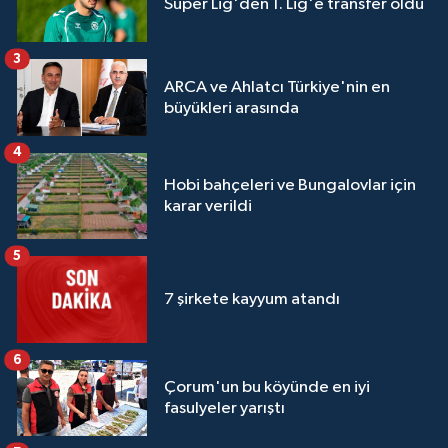
Süper Lig'den 1. Lig'e transfer oldu
3
ARCA ve Ahlatcı Türkiye'nin en
büyükleri arasında
4
Hobi bahçeleri ve Bungalovlar için
karar verildi
5
7 şirkete kayyum atandı
6
Çorum'un bu köyünde en iyi
fasulyeler yarıştı