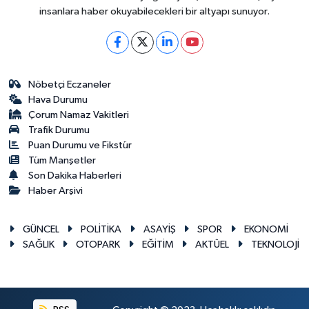
insanlara haber okuyabilecekleri bir altyapı sunuyor.
Nöbetçi Eczaneler
Hava Durumu
Çorum Namaz Vakitleri
Trafik Durumu
Puan Durumu ve Fikstür
Tüm Manşetler
Son Dakika Haberleri
Haber Arşivi
GÜNCEL
POLİTİKA
ASAYİŞ
SPOR
EKONOMİ
SAĞLIK
OTOPARK
EĞİTİM
AKTÜEL
TEKNOLOJİ