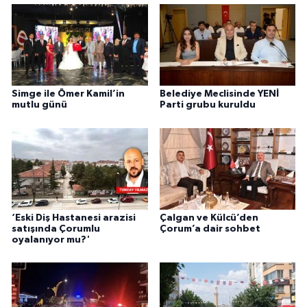
Simge ile Ömer Kamil’in
Belediye Meclisinde YENİ
mutlu günü
Parti grubu kuruldu
‘Eski Diş Hastanesi arazisi
Çalgan ve Külcü’den
satışında Çorumlu
Çorum’a dair sohbet
oyalanıyor mu?'