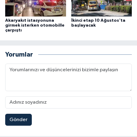
Akaryakıt istasyonuna
İkinci etap 10 Ağustos'ta
girmek isterken otomobille
başlayacak
çarpıştı
Yorumlar
Gönder