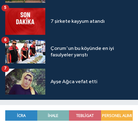
5
7 şirkete kayyum atandı
6
Çorum'un bu köyünde en iyi
fasulyeler yarıştı
7
Ayşe Ağca vefat etti