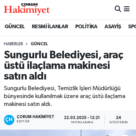
SPOR
Nöbetçi Eczaneler
GÜNCEL
RESMİ İLANLAR
POLİTİKA
ASAYİŞ
SP
POLİTİKA
Hava Durumu
HABERLER
GÜNCEL
Sungurlu Belediyesi, araç
SAĞLIK
Çorum Namaz Vakitleri
üstü ilaçlama makinesi
ASAYİŞ
Trafik Durumu
satın aldı
EKONOMİ
Süper Lig Puan Durumu ve Fikstür
Sungurlu Belediyesi, Temizlik İşleri Müdürlüğü
bünyesinde kullanılmak üzere araç üstü ilaçlama
GÜNCEL
Tüm Manşetler
makinesi satın aldı.
AKTÜEL
Son Dakika Haberleri
ÇORUM HAKIMIYET
22.03.2025 - 12:21
24
EDITÖR
YAYINLANMA
GÖSTERIM
EĞİTİM
Haber Arşivi