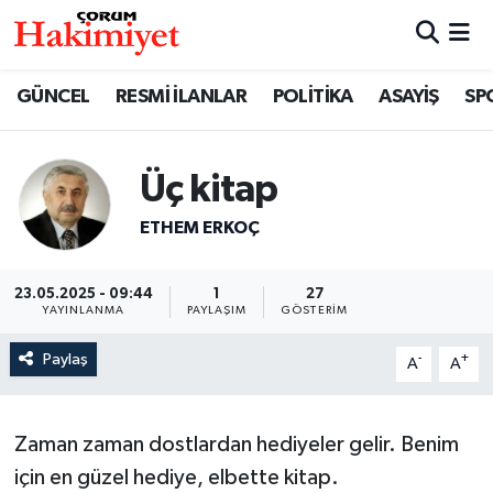
SPOR
Nöbetçi Eczaneler
GÜNCEL
RESMİ İLANLAR
POLİTİKA
ASAYİŞ
SP
POLİTİKA
Hava Durumu
Üç kitap
SAĞLIK
Çorum Namaz Vakitleri
ETHEM ERKOÇ
ASAYİŞ
Trafik Durumu
23.05.2025 - 09:44
1
27
EKONOMİ
Süper Lig Puan Durumu ve Fikstür
YAYINLANMA
PAYLAŞIM
GÖSTERIM
Paylaş
-
+
GÜNCEL
Tüm Manşetler
A
A
AKTÜEL
Son Dakika Haberleri
Zaman zaman dostlardan hediyeler gelir. Benim
için en güzel hediye, elbette kitap.
EĞİTİM
Haber Arşivi