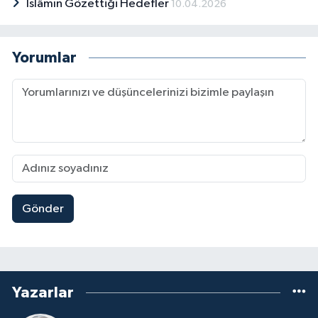
İslâmın Gözettiği Hedefler
10.04.2026
devam etmektedir. Evli ve dört çocuk babası
olup Arapça ve İngilizce bilmektedir.
Araştırma, Roman, Tiyatro ve Dil Bilgisi
alanında bugüne kadar yayımlanmış bir çok
Yorumlar
eseri vardır.
Gönder
Yazarlar