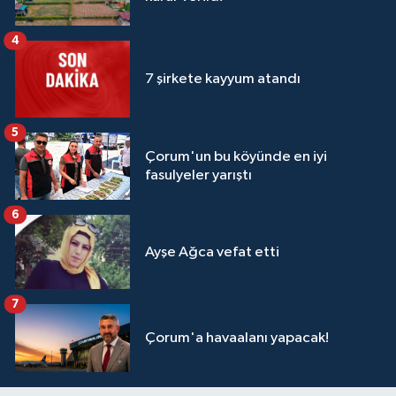
4
7 şirkete kayyum atandı
5
Çorum'un bu köyünde en iyi
fasulyeler yarıştı
6
Ayşe Ağca vefat etti
7
Çorum'a havaalanı yapacak!