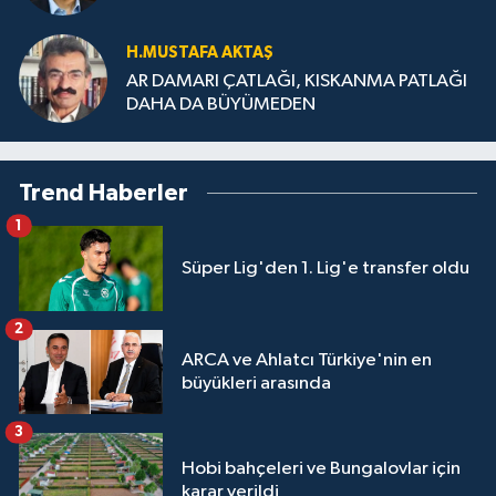
H.MUS­TA­FA AK­TAŞ
AR DAMARI ÇATLAĞI, KISKANMA PATLAĞI
DAHA DA BÜYÜMEDEN
Trend Haberler
1
Süper Lig'den 1. Lig'e transfer oldu
2
ARCA ve Ahlatcı Türkiye'nin en
büyükleri arasında
3
Hobi bahçeleri ve Bungalovlar için
karar verildi