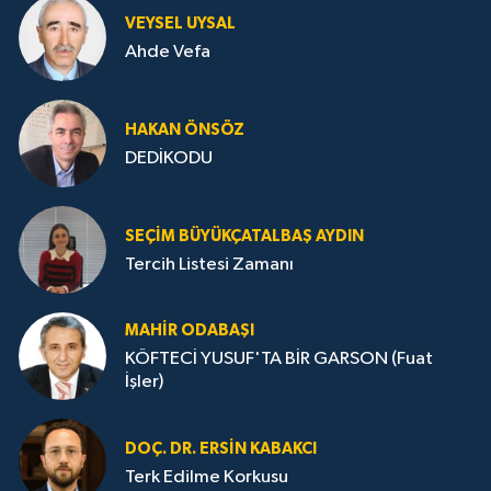
VEYSEL UYSAL
Ahde Vefa
HA­KAN ÖN­SÖZ
DEDİKODU
SEÇIM BÜYÜKÇATALBAŞ AYDIN
Tercih Listesi Zamanı
MAHIR ODABAŞI
KÖFTECİ YUSUF'TA BİR GARSON (Fuat
İşler)
DOÇ. DR. ERSIN KABAKCI
Terk Edilme Korkusu