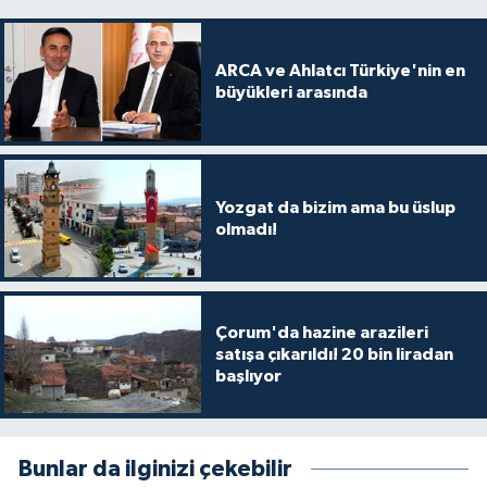
ARCA ve Ahlatcı Türkiye'nin en
büyükleri arasında
Yozgat da bizim ama bu üslup
olmadı!
Çorum'da hazine arazileri
satışa çıkarıldı! 20 bin liradan
başlıyor
Bunlar da ilginizi çekebilir