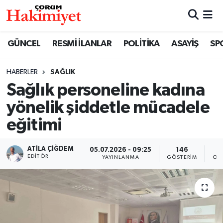
SPOR
Nöbetçi Eczaneler
GÜNCEL
RESMİ İLANLAR
POLİTİKA
ASAYİŞ
SP
POLİTİKA
Hava Durumu
HABERLER
SAĞLIK
Sağlık personeline kadına
SAĞLIK
Çorum Namaz Vakitleri
yönelik şiddetle mücadele
ASAYİŞ
Trafik Durumu
eğitimi
EKONOMİ
Süper Lig Puan Durumu ve Fikstür
ATILA ÇIĞDEM
05.07.2026 - 09:25
146
EDITÖR
YAYINLANMA
GÖSTERIM
OK
GÜNCEL
Tüm Manşetler
AKTÜEL
Son Dakika Haberleri
EĞİTİM
Haber Arşivi