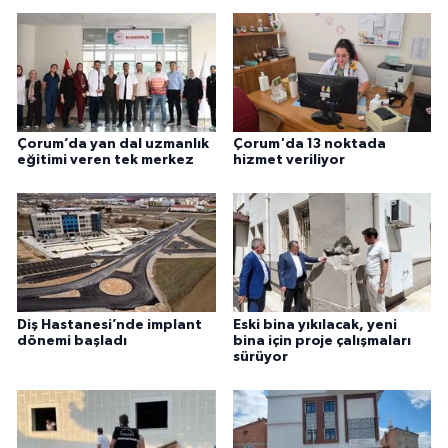
Çorum’da yan dal uzmanlık
Çorum'da 13 noktada
eğitimi veren tek merkez
hizmet veriliyor
Diş Hastanesi’nde implant
Eski bina yıkılacak, yeni
dönemi başladı
bina için proje çalışmaları
sürüyor