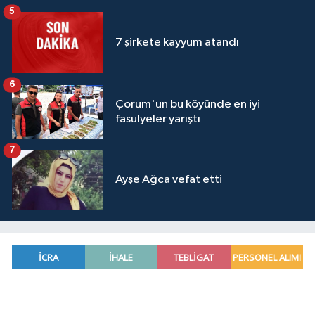
5
7 şirkete kayyum atandı
6
Çorum'un bu köyünde en iyi
fasulyeler yarıştı
7
Ayşe Ağca vefat etti