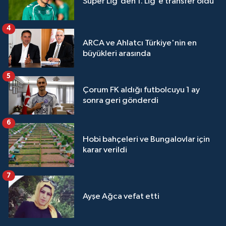
Süper Lig'den 1. Lig'e transfer oldu
4
ARCA ve Ahlatcı Türkiye'nin en
büyükleri arasında
5
Çorum FK aldığı futbolcuyu 1 ay
sonra geri gönderdi
6
Hobi bahçeleri ve Bungalovlar için
karar verildi
7
Ayşe Ağca vefat etti