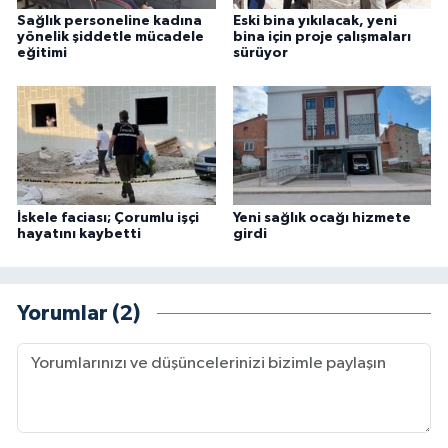
Sağlık personeline kadına
Eski bina yıkılacak, yeni
yönelik şiddetle mücadele
bina için proje çalışmaları
eğitimi
sürüyor
İskele faciası; Çorumlu işçi
Yeni sağlık ocağı hizmete
hayatını kaybetti
girdi
Yorumlar (2)