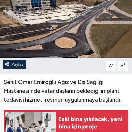
İLÇELER
OTOPARK
TEKNOLOJİ
Paylaş
-
+
A
A
Şehit Ömer Emiroğlu Ağız ve Diş Sağlığı
Hastanesi’nde vatandaşların beklediği implant
tedavisi hizmeti resmen uygulanmaya başlandı.
Eski bina yıkılacak, yeni
bina için proje