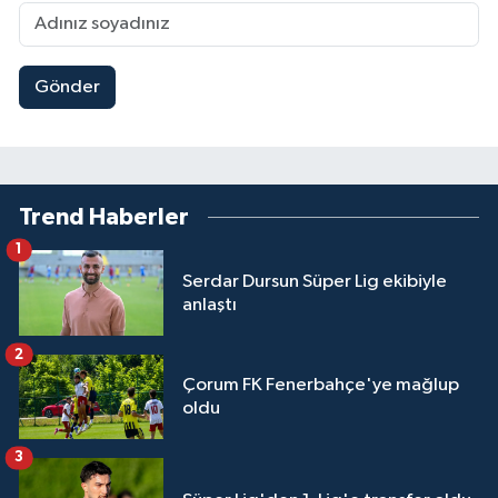
Gönder
Trend Haberler
1
Serdar Dursun Süper Lig ekibiyle
anlaştı
2
Çorum FK Fenerbahçe'ye mağlup
oldu
3