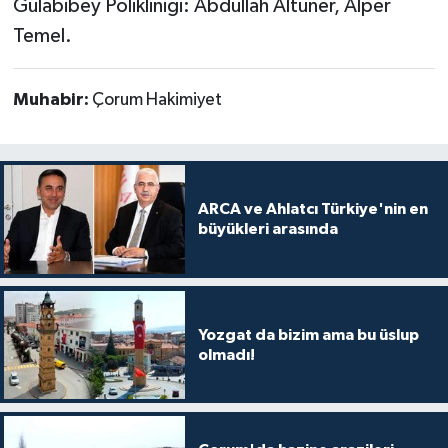
Gülabibey Polikliniği: Abdullah Altuner, Alper
Temel.
Muhabir:
Çorum Hakimiyet
ARCA ve Ahlatcı Türkiye'nin en
büyükleri arasında
Yozgat da bizim ama bu üslup
olmadı!