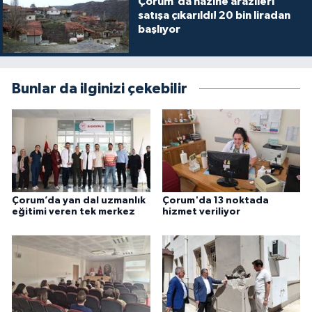
Çorum'da hazine arazileri
satışa çıkarıldı! 20 bin liradan
başlıyor
Bunlar da ilginizi çekebilir
Çorum’da yan dal uzmanlık
Çorum'da 13 noktada
eğitimi veren tek merkez
hizmet veriliyor