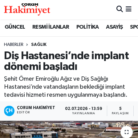
SPOR
Nöbetçi Eczaneler
GÜNCEL
RESMİ İLANLAR
POLİTİKA
ASAYİŞ
SP
POLİTİKA
Hava Durumu
HABERLER
SAĞLIK
Diş Hastanesi’nde implant
SAĞLIK
Çorum Namaz Vakitleri
dönemi başladı
ASAYİŞ
Trafik Durumu
Şehit Ömer Emiroğlu Ağız ve Diş Sağlığı
EKONOMİ
Süper Lig Puan Durumu ve Fikstür
Hastanesi’nde vatandaşların beklediği implant
tedavisi hizmeti resmen uygulanmaya başlandı.
GÜNCEL
Tüm Manşetler
ÇORUM HAKIMIYET
02.07.2026 - 13:59
5
EDITÖR
YAYINLANMA
PAYLAŞIM
AKTÜEL
Son Dakika Haberleri
EĞİTİM
Haber Arşivi