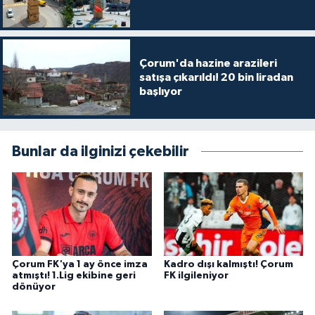
Çorum'da hazine arazileri
satışa çıkarıldı! 20 bin liradan
başlıyor
Bunlar da ilginizi çekebilir
Çorum FK'ya 1 ay önce imza
Kadro dışı kalmıştı! Çorum
atmıştı! 1.Lig ekibine geri
FK ilgileniyor
dönüyor