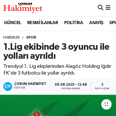
SPOR
Nöbetçi Eczaneler
GÜNCEL
RESMİ İLANLAR
POLİTİKA
ASAYİŞ
SP
POLİTİKA
Hava Durumu
HABERLER
SPOR
1.Lig ekibinde 3 oyuncu ile
SAĞLIK
Çorum Namaz Vakitleri
yolları ayrıldı
ASAYİŞ
Trafik Durumu
Trendyol 1. Lig ekiplerinden Alagöz Holding Iğdır
EKONOMİ
Süper Lig Puan Durumu ve Fikstür
FK'de 3 futbolcu ile yollar ayrıldı.
ÇORUM HAKIMIYET
09.08.2025 - 12:48
3
GÜNCEL
Tüm Manşetler
EDITÖR
YAYINLANMA
PAYLAŞIM
AKTÜEL
Son Dakika Haberleri
EĞİTİM
Haber Arşivi