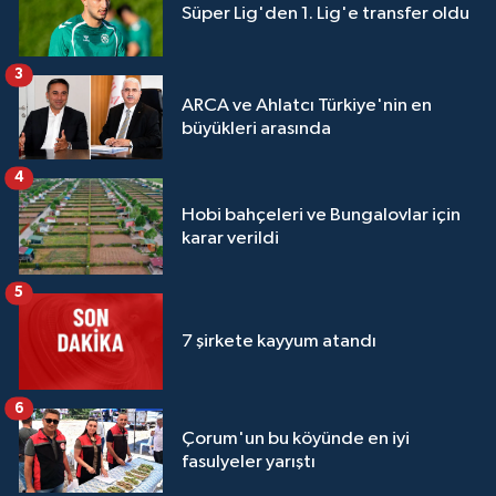
Süper Lig'den 1. Lig'e transfer oldu
3
ARCA ve Ahlatcı Türkiye'nin en
büyükleri arasında
4
Hobi bahçeleri ve Bungalovlar için
karar verildi
5
7 şirkete kayyum atandı
6
Çorum'un bu köyünde en iyi
fasulyeler yarıştı