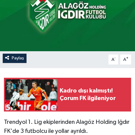
İLÇELER
OTOPARK
TEKNOLOJİ
Paylaş
-
+
A
A
Kadro dışı kalmıştı!
Çorum FK ilgileniyor
Trendyol 1. Lig
ekiplerinden
Alagöz Holding Iğdır
FK
'de 3 futbolcu ile yollar ayrıldı.