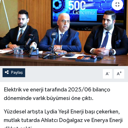
İLÇELER
OTOPARK
TEKNOLOJİ
Paylaş
-
+
A
A
Elektrik ve enerji tarafında 2025/06 bilanço
döneminde varlık büyümesi öne çıktı.
Yüzdesel artışta Lydia Yeşil Enerji başı çekerken,
mutlak tutarda Ahlatcı Doğalgaz ve Enerya Enerji