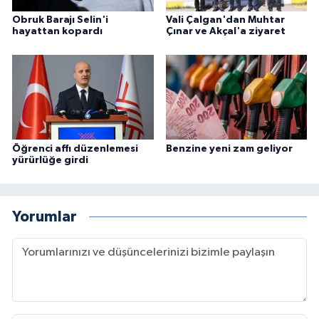
Obruk Barajı Selin'i
Vali Çalgan'dan Muhtar
hayattan kopardı
Çınar ve Akçal'a ziyaret
Öğrenci affı düzenlemesi
Benzine yeni zam geliyor
yürürlüğe girdi
Yorumlar