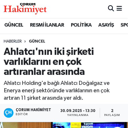
SPOR
Nöbetçi Eczaneler
GÜNCEL
RESMİ İLANLAR
POLİTİKA
ASAYİŞ
SP
POLİTİKA
Hava Durumu
HABERLER
GÜNCEL
Ahlatcı'nın iki şirketi
SAĞLIK
Çorum Namaz Vakitleri
varlıklarını en çok
ASAYİŞ
Trafik Durumu
artıranlar arasında
EKONOMİ
Süper Lig Puan Durumu ve Fikstür
Ahlatcı Holding'e bağlı Ahlatcı Doğalgaz ve
Enerya enerji sektöründe varlıklarının en çok
GÜNCEL
Tüm Manşetler
artıran 11 şirket arasında yer aldı.
AKTÜEL
Son Dakika Haberleri
ÇORUM HAKIMIYET
30.09.2025 - 13:30
2
EDITÖR
YAYINLANMA
PAYLAŞIM
EĞİTİM
Haber Arşivi