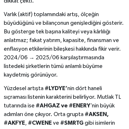
dikkat çekti.
Varlık (aktif) toplamındaki artış, ölçeğin
büyüdüğünü ve bilançonun genişlediğini gösterir.
Bu gösterge tek başına kaliteyi veya kârlılığı
anlatmaz; fakat yatırım, kapasite, finansman ve
enflasyon etkilerinin bileşkesi hakkında fikir verir.
2024/06 → 2025/06 karşılaştırmasında
listedeki şirketlerin tümü anlamlı büyüme
kaydetmiş görünüyor.
Yüzdesel artışta
#LYDYE’
nin dört haneli
sıçraması listenin karakterini belirliyor. Mutlak TL
tutarında ise
#AHGAZ ve #ENERY
’nin büyük
adımları öne çıkıyor. Orta grupta
#AKSEN,
#AKFYE
,
#CWENE
ve
#SMRTG
gibi isimlerin